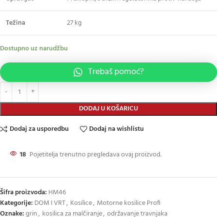
Težina
27 kg
Dostupno uz narudžbu
Trebaš pomoć?
DODAJ U KOŠARICU
Dodaj za usporedbu
Dodaj na wishlistu
18
Pojetitelja trenutno pregledava ovaj proizvod.
Šifra proizvoda:
HM46
Kategorije:
DOM I VRT
,
Kosilice
,
Motorne kosilice Profi
Oznake:
grin
,
kosilica za malčiranje
,
održavanje travnjaka