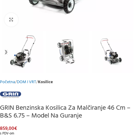
Klikni za uvećani prikaz
Početna
DOM I VRT
Kosilice
GRIN Benzinska Kosilica Za Malčiranje 46 Cm –
B&S 6.75 – Model Na Guranje
859,00
€
s PDV-om