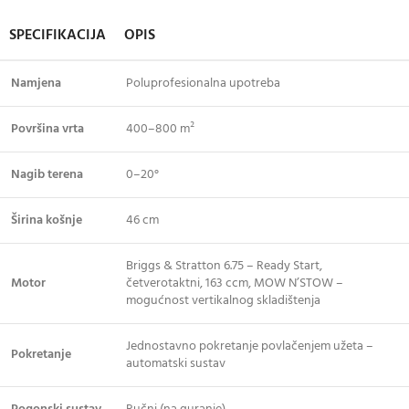
SPECIFIKACIJA
OPIS
Namjena
Poluprofesionalna upotreba
Površina vrta
400–800 m²
Nagib terena
0–20°
Širina košnje
46 cm
Briggs & Stratton 6.75 – Ready Start,
Motor
četverotaktni, 163 ccm, MOW N’STOW –
mogućnost vertikalnog skladištenja
Jednostavno pokretanje povlačenjem užeta –
Pokretanje
automatski sustav