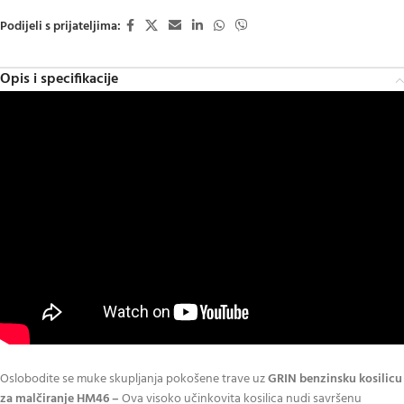
Podijeli s prijateljima:
Opis i specifikacije
Oslobodite se muke skupljanja pokošene trave uz
GRIN benzinsku kosilicu
za malčiranje HM46 –
Ova visoko učinkovita kosilica nudi savršenu