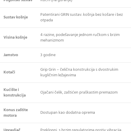
Pogonski sustav
Ručni (na guranje)
Patentirani GRIN sustav: košnja bez košare i bez
Sustav košnje
otpada
4 razine, podešavanje jednom ručkom s brzim
Visina košnje
mehanizmom
Jamstvo
3 godine
Grip Grin – čelična konstrukcija s dvostrukim
Kotači
kugličnim ležajevima
Kućište i
Ojačani čelik, zaštićen praškastim premazom
konstrukcija
Konus zaštite
Dostupan kao dodatna oprema
motora
Upravljač
Preklopni, s brzim regulatorima protiv vibracija