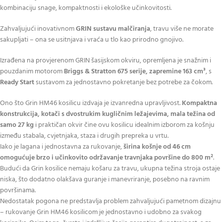
kombinaciju snage, kompaktnosti i ekološke učinkovitosti.
Zahvaljujući inovativnom
GRIN sustavu malčiranja
, travu više ne morate
sakupljati – ona se usitnjava i vraća u tlo kao prirodno gnojivo.
Izrađena na provjerenom GRIN šasijskom okviru, opremljena je snažnim i
pouzdanim motorom
Briggs & Stratton 675 serije, zapremine 163 cm³
, s
Ready Start
sustavom za jednostavno pokretanje bez potrebe za čokom.
Ono što Grin HM46 kosilicu izdvaja je izvanredna upravljivost.
Kompaktna
konstrukcija, kotači s dvostrukim kugličnim ležajevima, mala težina od
samo 27 kg
i praktičan okvir čine ovu kosilicu idealnim izborom za košnju
između stabala, cvjetnjaka, staza i drugih prepreka u vrtu.
Iako je lagana i jednostavna za rukovanje,
širina košnje od 46 cm
omogućuje brzo i učinkovito održavanje travnjaka površine do 800 m²
.
Budući da Grin kosilice nemaju košaru za travu, ukupna težina stroja ostaje
niska, što dodatno olakšava guranje i manevriranje, posebno na ravnim
površinama.
Nedostatak pogona ne predstavlja problem zahvaljujući pametnom dizajnu
– rukovanje Grin HM46 kosilicom je jednostavno i udobno za svakog