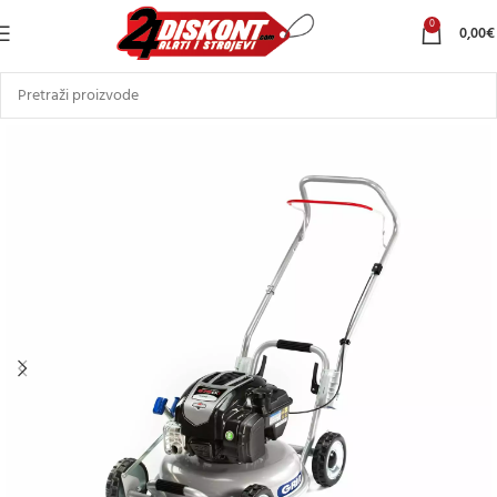
0
0,00
€