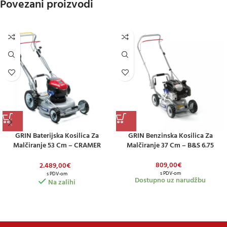
Povezani proizvodi
GRIN Baterijska Kosilica Za
GRIN Benzinska Kosilica Za
Malčiranje 53 Cm – CRAMER
Malčiranje 37 Cm – B&S 6.75
LITHIUM ION – S Pogonom
809,00
€
2.489,00
€
s PDV-om
s PDV-om
Dostupno uz narudžbu
Na zalihi