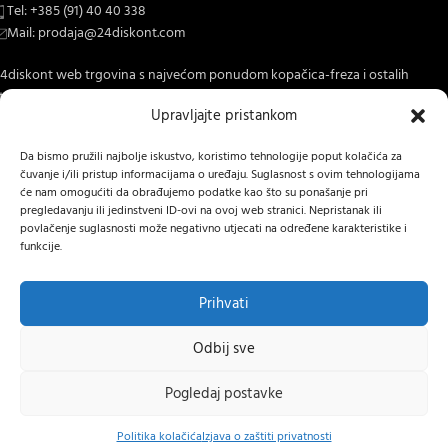
Tel: +385 (91) 40 40 338
Mail: prodaja@24diskont.com
4diskont web trgovina s najvećom ponudom kopačica-freza i ostalih
trojeva za dom i vrt.
Upravljajte pristankom
NOVO NA BLOGU
Da bismo pružili najbolje iskustvo, koristimo tehnologije poput kolačića za
čuvanje i/ili pristup informacijama o uređaju. Suglasnost s ovim tehnologijama
INFORMACIJE O KUPNJI
će nam omogućiti da obrađujemo podatke kao što su ponašanje pri
pregledavanju ili jedinstveni ID-ovi na ovoj web stranici. Nepristanak ili
OSTALE INFORMACIJE
povlačenje suglasnosti može negativno utjecati na određene karakteristike i
funkcije.
STRANICE
24 DISKONT
2022 IZRADA
Lumen tržišne komunikacije j.d.o.o.
.
Prihvati
Hrvatski
Odbij sve
GRIN
benzinska
Pogledaj postavke
kosilica za
Dostupno
859,00
€
malčiranje
0
uz
↩
Raskid ugovora
46 cm –
Politika kolačića
Izjava o zaštiti privatnosti
s PDV-om
narudžbu