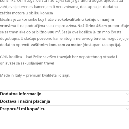
korisnika. Osim toga, čvrsta i izdržljiva šasija garantira dugotrajnost, a za
zahtjevnije terene s kamenjem ili neravninama, dostupna je i dodatna
zaštita motora u obliku konusa
Idealna je za korisnike koji traže
visokokvalitetnu košnju u manjim
vrtovima
ili na područjima s uskim prolazima.
Nož širine 46 cm
preporučuje
se za travnjake do približno
800 m²
. Šasija ove kosilice je iznimno čvrsta i
dugotrajna. U slučaju posebno kamenitog ili neravnog terena, moguće ju je
dodatno opremiti
zaštitnim konusom za motor
(dostupan kao opcija).
GRIN kosilica – kad želite savršen travnjak bez nepotrebnog otpada i
gnjavaže sa sakupljanjem trave!
Made in Italy – premium kvaliteta i dizajn.
Dodatne informacije
Dostava i načini plaćanja
Preporuči mi kopačicu