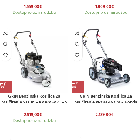
Pogonom
– S Pogonom
1.659,00
€
1.809,00
€
Dostupno uz narudžbu
Dostupno uz narudžbu
GRIN Benzinska Kosilica Za
GRIN Benzinska Kosilica Za
Malčiranje 53 Cm – KAWASAKI – S
Malčiranje PROFI 46 Cm – Honda
Pogonom – 3 Kotača
GCVx200 – S Pogonom
2.919,00
€
2.139,00
€
Dostupno uz narudžbu