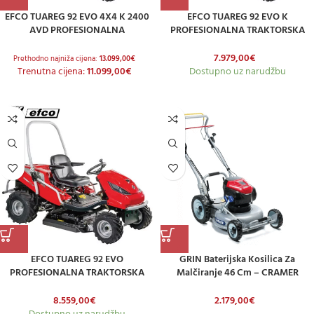
EFCO TUAREG 92 EVO 4X4 K 2400
EFCO TUAREG 92 EVO K
AVD PROFESIONALNA
PROFESIONALNA TRAKTORSKA
TRAKTORSKA KOSILICA
KOSILICA
7.979,00
€
Prethodno najniža cijena:
13.099,00
€
Trenutna cijena:
11.099,00
€
Dostupno uz narudžbu
EFCO TUAREG 92 EVO
GRIN Baterijska Kosilica Za
PROFESIONALNA TRAKTORSKA
Malčiranje 46 Cm – CRAMER
KOSILICA
LITHIUM ION – Sa Pogonom
8.559,00
€
2.179,00
€