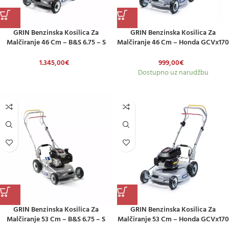
GRIN Benzinska Kosilica Za
GRIN Benzinska Kosilica Za
Malčiranje 46 Cm – B&S 6.75 – S
Malčiranje 46 Cm – Honda GCVx170
Pogonom
– Model Na Guranje
1.345,00
€
999,00
€
Dostupno uz narudžbu
GRIN Benzinska Kosilica Za
GRIN Benzinska Kosilica Za
Malčiranje 53 Cm – B&S 6.75 – S
Malčiranje 53 Cm – Honda GCVx170