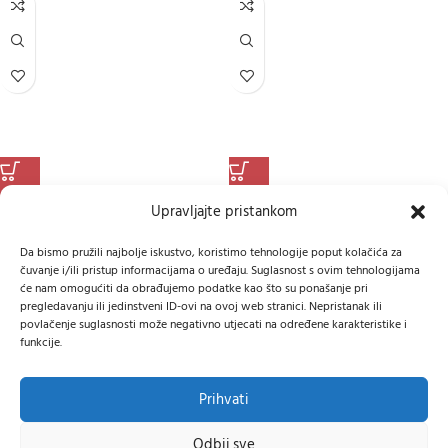
GRIN Benzinska Kosilica Za
Motorna Kosilica Orec
Upravljajte pristankom
Malčiranje PROFI 53 Cm – B&S 8.50
GR537PRO(DB)
– S Pogonom
Da bismo pružili najbolje iskustvo, koristimo tehnologije poput kolačića za
1.799,00
€
2.189,00
€
čuvanje i/ili pristup informacijama o uređaju. Suglasnost s ovim tehnologijama
će nam omogućiti da obrađujemo podatke kao što su ponašanje pri
pregledavanju ili jedinstveni ID-ovi na ovoj web stranici. Nepristanak ili
povlačenje suglasnosti može negativno utjecati na određene karakteristike i
funkcije.
Prihvati
Odbij sve