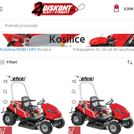
0
0,00
€
Kosilice
Početna
DOM I VRT
Kosilice
Prikazujemo 13–24 od 28 rezultata
Filteri