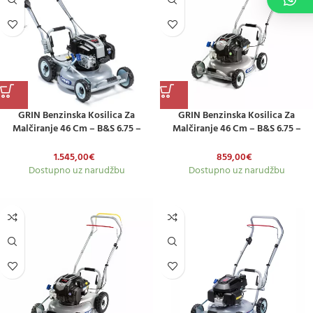
GRIN Benzinska Kosilica Za
GRIN Benzinska Kosilica Za
Malčiranje 46 Cm – B&S 6.75 –
Malčiranje 46 Cm – B&S 6.75 –
Electric Start – S Pogonom
Model Na Guranje
1.545,00
€
859,00
€
Dostupno uz narudžbu
Dostupno uz narudžbu