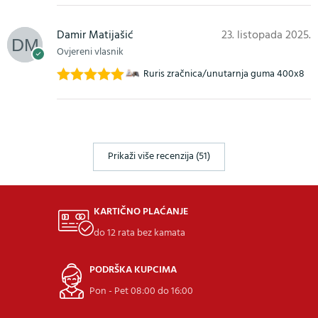
Damir Matijašić
23. listopada 2025.
Ovjereni vlasnik
Ruris zračnica/unutarnja guma 400x8
Ocijenjeno
5
od 5
Prikaži više recenzija (51)
KARTIČNO PLAĆANJE
do 12 rata bez kamata
PODRŠKA KUPCIMA
Pon - Pet 08:00 do 16:00