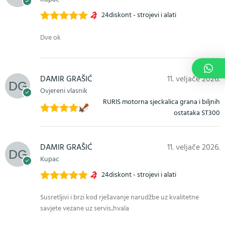
24diskont - strojevi i alati
Ocijenjeno
5
Dve ok
od 5
DAMIR GRAŠIĆ
11. veljače 2026.
Ovjereni vlasnik
RURIS motorna sjeckalica grana i biljnih
ostataka ST300
Ocijenjeno
5
od 5
DAMIR GRAŠIĆ
11. veljače 2026.
Kupac
24diskont - strojevi i alati
Ocijenjeno
5
Susretljivi i brzi kod rješavanje narudžbe uz kvalitetne
od 5
savjete vezane uz servis..hvala