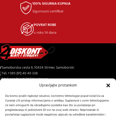
100% SIGURNA KUPNJA
Sigurnosni certifikat
POVRAT ROBE
u roku 14 dana
Samoborska cesta 9, 10434 Strmec Samoborski
Tel: +385 (91) 40 40 338
Mail: prodaja@24diskont.com
Upravljajte pristankom
4diskont web trgovina s najvećom ponudom kopačica-freza i ostalih
trojeva za dom i vrt.
Da bismo pružili najbolje iskustvo, koristimo tehnologije poput kolačića za
čuvanje i/ili pristup informacijama o uređaju. Suglasnost s ovim tehnologijama
će nam omogućiti da obrađujemo podatke kao što su ponašanje pri
NOVO NA BLOGU
pregledavanju ili jedinstveni ID-ovi na ovoj web stranici. Nepristanak ili
povlačenje suglasnosti može negativno utjecati na određene karakteristike i