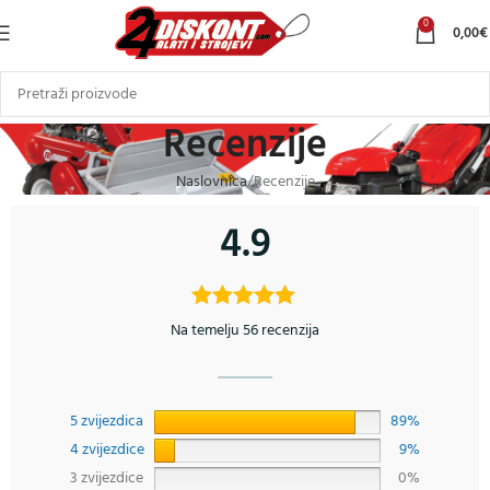
0
0,00
€
Recenzije
Naslovnica
Recenzije
4.9
Na temelju 56 recenzija
5 zvijezdica
89%
4 zvijezdice
9%
3 zvijezdice
0%