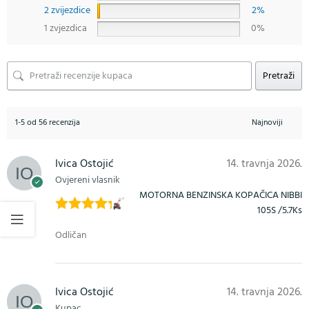
2 zvijezdice
2%
1 zvjezdica
0%
Pretraži
1-5 od 56 recenzija
Ivica Ostojić
14. travnja 2026.
Ovjereni vlasnik
MOTORNA BENZINSKA KOPAČICA NIBBI
105S /5.7Ks
Ocijenjeno
Odličan
5
od 5
Ivica Ostojić
14. travnja 2026.
Kupac