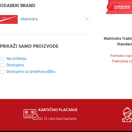
ODABERI BRAND
Mahindra
3
Mahindra Trakto
DODAJ U KOŠARI
Standar
PRIKAŽI SAMO PROIZVODE
Prethodno najni
Na sniženju
Trenutna ci
Dostupno
Dostupno uz prednarudžbu
KARTIČNO PLAĆANJE
do 12 rata bez kamata