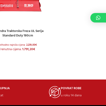
dra Traktorska Freza UL Serija
 U KOŠARICU
Standard Duty 180cm
ethodno najniža cijena:
2.239,00
€
Trenutna cijena:
1.791,20
€
KUPNJA
POVRAT ROBE
kat
u roku 14 dana