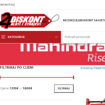
ONTAKT
FAQ
RECENZIJE
24DISKONT SAVJETI
KATEGORIJE
ODABERI KATEGORIJU
FILTRIRAJ PO CIJENI
Početna
TRAKTOR
Cijena:
1.510€
—
1.800€
FILTRIRAJ