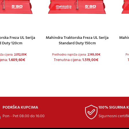
rska Freza UL Serija
Mahindra Traktorska Freza UL Serija
Mahin
CU
DODAJ U KOŠARICU
DODAJ
d Duty 120cm
Standard Duty 150cm
ža cijena:
2.012,00
€
Prethodno najniža cijena:
2.149,00
€
Pr
jena:
1.609,60
€
Trenutna cijena:
1.519,00
€
PODRŠKA KUPCIMA
100% SIGURNA 
Pon - Pet 08:00 do 16:00
Sigurnosni certifi