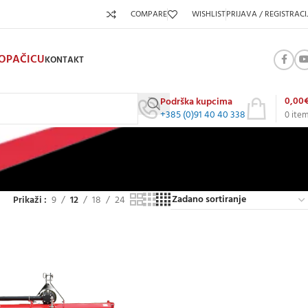
COMPARE
WISHLIST
PRIJAVA / REGISTRACI
KOPAČICU
KONTAKT
0,00
Podrška kupcima
+385 (0)91 40 40 338
0
ite
Prikaži
9
12
18
24