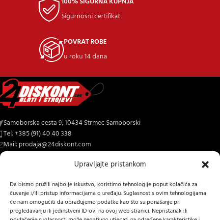
100% SIGURNA KUPNJA
Sigurnosni certifikat
POVRAT ROBE
u roku 14 dana
Samoborska cesta 9, 10434 Strmec Samoborski
Tel: +385 (91) 40 40 338
Mail: prodaja@24diskont.com
Upravljajte pristankom
4diskont web trgovina s najvećom ponudom kopačica-freza i ostalih
trojeva za dom i vrt.
Da bismo pružili najbolje iskustvo, koristimo tehnologije poput kolačića za
čuvanje i/ili pristup informacijama o uređaju. Suglasnost s ovim tehnologijama
NOVO NA BLOGU
će nam omogućiti da obrađujemo podatke kao što su ponašanje pri
pregledavanju ili jedinstveni ID-ovi na ovoj web stranici. Nepristanak ili
INFORMACIJE O KUPNJI