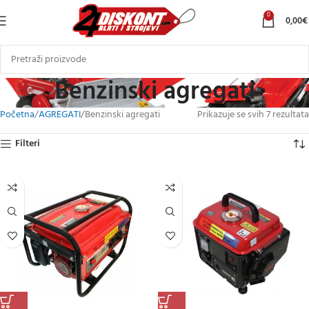
0
0,00
€
Benzinski agregati
Početna
AGREGATI
Benzinski agregati
Prikazuje se svih 7 rezultata
Filteri