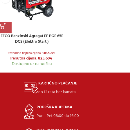
EFCO Benzinski Agregat EF PGE 65E
DCS (Elektro Start.)
Prethodno najniža cijena:
1.032,00
€
Trenutna cijena:
825,60
€
Dostupno uz narudžbu
KARTIČNO PLAĆANJE
do 12 rata bez kamata
PODRŠKA KUPCIMA
Pon - Pet 08:00 do 16:00