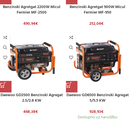
Benzinski Agretgat 2200W Micul
Benzinski Agretgat 900W Micul
Fermier MF-2500
Fermier MF-950
490,94
€
252,04
€
Daewoo GD3500 Benzinski Agregat
Daewoo GD6500 Benzinski Agregat
2.5/2.8 KW
5/5.5 KW
468,38
€
928,93
€
Dostupno uz narudžbu