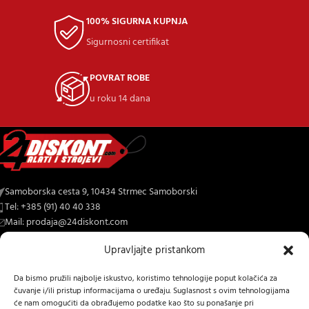
100% SIGURNA KUPNJA
Sigurnosni certifikat
POVRAT ROBE
u roku 14 dana
Samoborska cesta 9, 10434 Strmec Samoborski
Tel: +385 (91) 40 40 338
Mail: prodaja@24diskont.com
Upravljajte pristankom
4diskont web trgovina s najvećom ponudom kopačica-freza i ostalih
trojeva za dom i vrt.
Da bismo pružili najbolje iskustvo, koristimo tehnologije poput kolačića za
čuvanje i/ili pristup informacijama o uređaju. Suglasnost s ovim tehnologijama
NOVO NA BLOGU
će nam omogućiti da obrađujemo podatke kao što su ponašanje pri