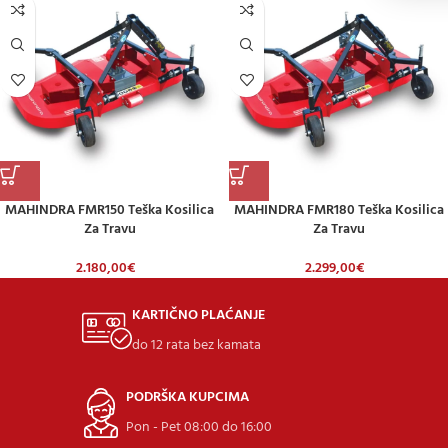
MAHINDRA FMR150 Teška Kosilica
MAHINDRA FMR180 Teška Kosilica
Za Travu
Za Travu
2.180,00
€
2.299,00
€
KARTIČNO PLAĆANJE
do 12 rata bez kamata
PODRŠKA KUPCIMA
Pon - Pet 08:00 do 16:00