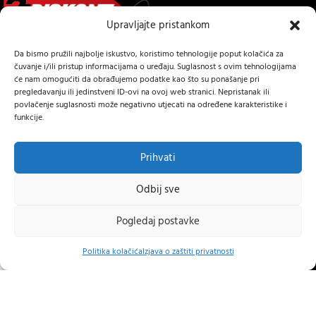
Upravljajte pristankom
Da bismo pružili najbolje iskustvo, koristimo tehnologije poput kolačića za
Samoborska cesta 9, 10434 Strmec Samoborski
čuvanje i/ili pristup informacijama o uređaju. Suglasnost s ovim tehnologijama
Tel: +385 (91) 40 40 338
će nam omogućiti da obrađujemo podatke kao što su ponašanje pri
Mail: prodaja@24diskont.com
pregledavanju ili jedinstveni ID-ovi na ovoj web stranici. Nepristanak ili
povlačenje suglasnosti može negativno utjecati na određene karakteristike i
4diskont web trgovina s najvećom ponudom kopačica-freza i ostalih
funkcije.
trojeva za dom i vrt.
Prihvati
NOVO NA BLOGU
Odbij sve
INFORMACIJE O KUPNJI
Pogledaj postavke
OSTALE INFORMACIJE
0
↩
Raskid ugovora
Politika kolačića
Izjava o zaštiti privatnosti
STRANICE
slovnica
Izbornik
Košarica
Moj račun
24 DISKONT
2022 IZRADA
Lumen tržišne komunikacije j.d.o.o.
.
Hrvatski