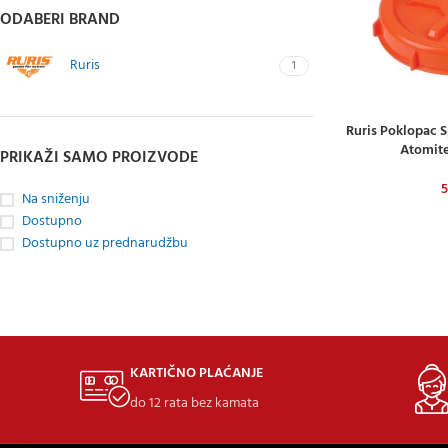
ODABERI BRAND
Ruris
1
Ruris Poklopac 
DODAJ U KOŠARI
Atomite
PRIKAŽI SAMO PROIZVODE
5
Na sniženju
Dostupno
Dostupno uz prednarudžbu
KARTIČNO PLAĆANJE
do 12 rata bez kamata