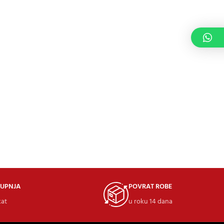
KUPNJA
POVRAT ROBE
kat
u roku 14 dana