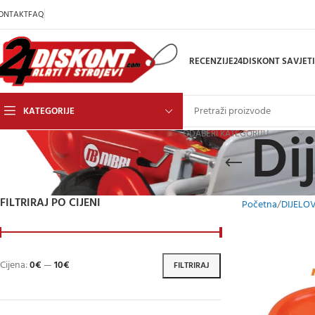
ONTAKT
FAQ
RECENZIJE
24DISKONT SAVJETI
KATEGORIJE
Di
ODABERI KATEGORIJU
FILTRIRAJ PO CIJENI
Početna
DIJELOV
Cijena:
0€
—
10€
FILTRIRAJ