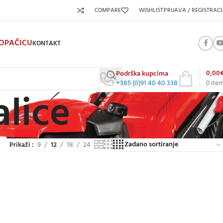
COMPARE
WISHLIST
PRIJAVA / REGISTRACI
KOPAČICU
KONTAKT
0,00
Podrška kupcima
+385 (0)91 40 40 338
0
ite
alice
Prikaži
9
12
18
24