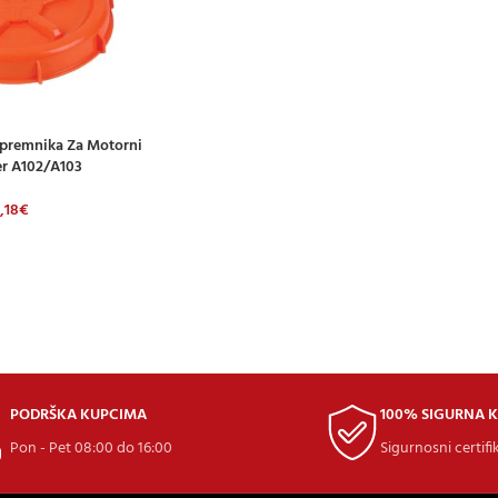
Spremnika Za Motorni
CU
r A102/A103
,18
€
PODRŠKA KUPCIMA
100% SIGURNA 
Pon - Pet 08:00 do 16:00
Sigurnosni certifi