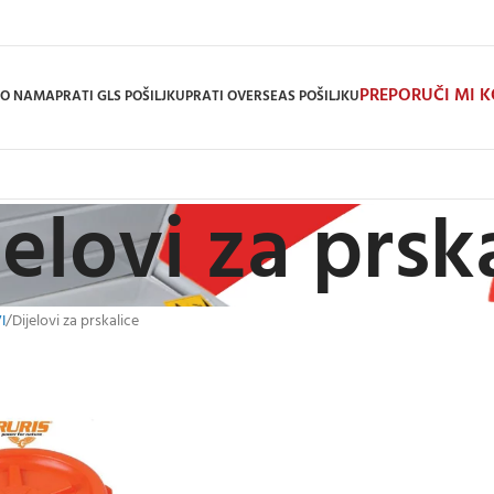
PREPORUČI MI 
O NAMA
PRATI GLS POŠILJKU
PRATI OVERSEAS POŠILJKU
jelovi za prsk
I
Dijelovi za prskalice