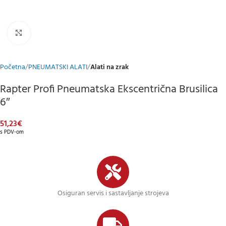
Klikni za uvećani prikaz
Početna
PNEUMATSKI ALATI
Alati na zrak
Rapter Profi Pneumatska Ekscentrična Brusilica
6″
51,23
€
s PDV-om
Osiguran servis i sastavljanje strojeva