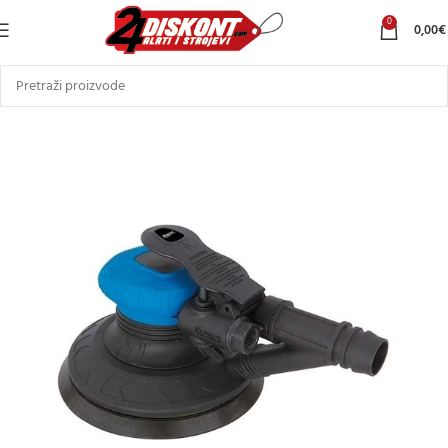
0
0,00
€