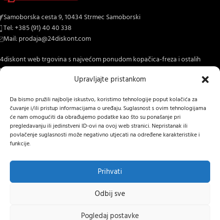
Samoborska cesta 9, 10434 Strmec Samoborski
Tel: +385 (91) 40 40 338
Mail: prodaja@24diskont.com
4diskont web trgovina s najvećom ponudom kopačica-freza i ostalih
trojeva za dom i vrt.
Upravljajte pristankom
NOVO NA BLOGU
Da bismo pružili najbolje iskustvo, koristimo tehnologije poput kolačića za
čuvanje i/ili pristup informacijama o uređaju. Suglasnost s ovim tehnologijama
INFORMACIJE O KUPNJI
će nam omogućiti da obrađujemo podatke kao što su ponašanje pri
pregledavanju ili jedinstveni ID-ovi na ovoj web stranici. Nepristanak ili
OSTALE INFORMACIJE
povlačenje suglasnosti može negativno utjecati na određene karakteristike i
funkcije.
STRANICE
24 DISKONT
2022 IZRADA
Lumen tržišne komunikacije j.d.o.o.
.
Prihvati
Hrvatski
Odbij sve
Pogledaj postavke
Rapter Profi