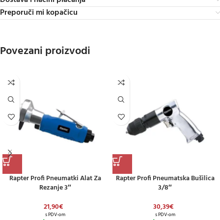
Dostava i načini plaćanja
Preporuči mi kopačicu
Povezani proizvodi
Rapter Profi Pneumatki Alat Za
Rapter Profi Pneumatska Bušilica
Rezanje 3″
3/8″
21,90
€
30,39
€
s PDV-om
s PDV-om