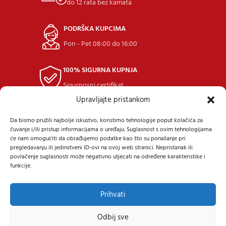
do 12 rata bez kamata
PODRŠKA KUPCIMA
Pon - Pet 08:00 do 16:00
100% SIGURNA KUPNJA
Sigurnosni certifikat
Upravljajte pristankom
POVRAT ROBE
Da bismo pružili najbolje iskustvo, koristimo tehnologije poput kolačića za
u roku 14 dana
čuvanje i/ili pristup informacijama o uređaju. Suglasnost s ovim tehnologijama
će nam omogućiti da obrađujemo podatke kao što su ponašanje pri
pregledavanju ili jedinstveni ID-ovi na ovoj web stranici. Nepristanak ili
povlačenje suglasnosti može negativno utjecati na određene karakteristike i
funkcije.
Prihvati
Samoborska cesta 9, 10434 Strmec Samoborski
Tel: +385 (91) 40 40 338
Mail: prodaja@24diskont.com
Odbij sve