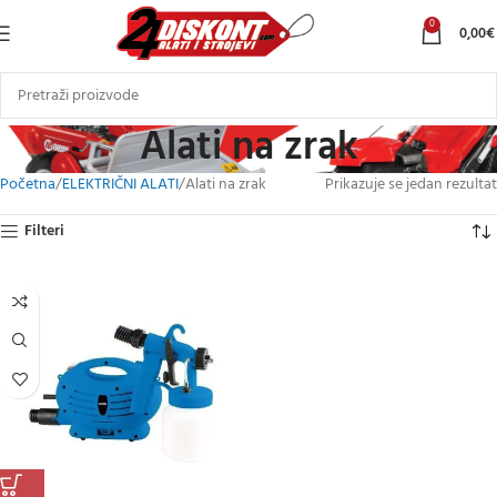
0
0,00
€
Alati na zrak
Početna
ELEKTRIČNI ALATI
Alati na zrak
Prikazuje se jedan rezultat
Filteri