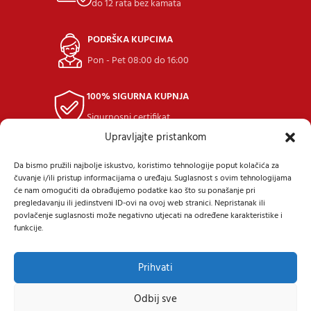
do 12 rata bez kamata
PODRŠKA KUPCIMA
Pon - Pet 08:00 do 16:00
100% SIGURNA KUPNJA
Sigurnosni certifikat
Upravljajte pristankom
POVRAT ROBE
Da bismo pružili najbolje iskustvo, koristimo tehnologije poput kolačića za
u roku 14 dana
čuvanje i/ili pristup informacijama o uređaju. Suglasnost s ovim tehnologijama
će nam omogućiti da obrađujemo podatke kao što su ponašanje pri
pregledavanju ili jedinstveni ID-ovi na ovoj web stranici. Nepristanak ili
povlačenje suglasnosti može negativno utjecati na određene karakteristike i
funkcije.
Prihvati
Samoborska cesta 9, 10434 Strmec Samoborski
Tel: +385 (91) 40 40 338
Mail: prodaja@24diskont.com
Odbij sve