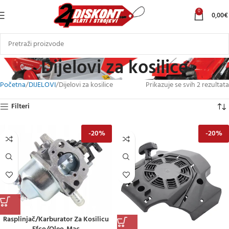
0
0,00
€
Dijelovi za kosilice
Početna
DIJELOVI
Dijelovi za kosilice
Prikazuje se svih 2 rezultata
Filteri
-20%
-20%
Rasplinjač/karburator Za Kosilicu