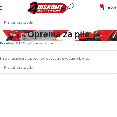
0
0,00
€
Oprema za pile
Početna
DIJELOVI
Oprema za pile
Nisu pronađeni proizvodi koji odgovaraju vašem odabiru.