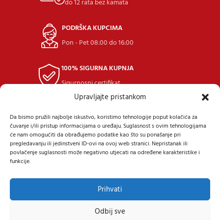
do 12 rata bez kamata
PODRŠKA KUPCIMA
Pon - Pet 08:00 do 16:00
100% SIGURNA KUPNJA
Sigurnosni certifikat
Upravljajte pristankom
POVRAT ROBE
Da bismo pružili najbolje iskustvo, koristimo tehnologije poput kolačića za
u roku 14 dana
čuvanje i/ili pristup informacijama o uređaju. Suglasnost s ovim tehnologijama
će nam omogućiti da obrađujemo podatke kao što su ponašanje pri
pregledavanju ili jedinstveni ID-ovi na ovoj web stranici. Nepristanak ili
povlačenje suglasnosti može negativno utjecati na određene karakteristike i
funkcije.
Prihvati
Samoborska cesta 9, 10434 Strmec Samoborski
Tel: +385 (91) 40 40 338
Mail: prodaja@24diskont.com
Odbij sve