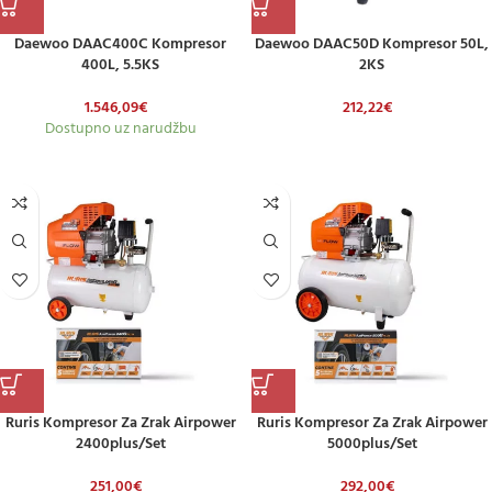
Daewoo DAAC400C Kompresor
Daewoo DAAC50D Kompresor 50L,
400L, 5.5KS
2KS
1.546,09
€
212,22
€
Dostupno uz narudžbu
Ruris Kompresor Za Zrak Airpower
Ruris Kompresor Za Zrak Airpower
2400plus/set
5000plus/set
251,00
€
292,00
€