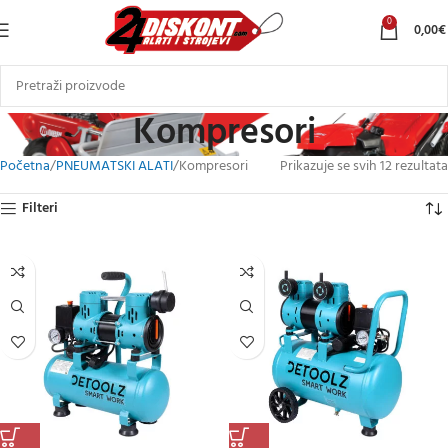
0
0,00
€
Kompresori
Početna
PNEUMATSKI ALATI
Kompresori
Prikazuje se svih 12 rezultata
Filteri