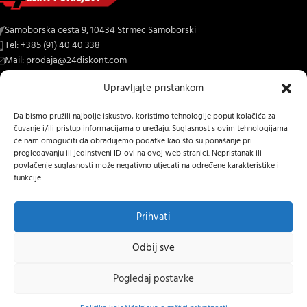
Samoborska cesta 9, 10434 Strmec Samoborski
Tel: +385 (91) 40 40 338
Mail: prodaja@24diskont.com
Upravljajte pristankom
4diskont web trgovina s najvećom ponudom kopačica-freza i ostalih
trojeva za dom i vrt.
Da bismo pružili najbolje iskustvo, koristimo tehnologije poput kolačića za
čuvanje i/ili pristup informacijama o uređaju. Suglasnost s ovim tehnologijama
NOVO NA BLOGU
će nam omogućiti da obrađujemo podatke kao što su ponašanje pri
pregledavanju ili jedinstveni ID-ovi na ovoj web stranici. Nepristanak ili
INFORMACIJE O KUPNJI
povlačenje suglasnosti može negativno utjecati na određene karakteristike i
funkcije.
OSTALE INFORMACIJE
Prihvati
STRANICE
24 DISKONT
2022 IZRADA
Lumen tržišne komunikacije j.d.o.o.
.
Odbij sve
Hrvatski
Pogledaj postavke
0
↩
Raskid ugovora