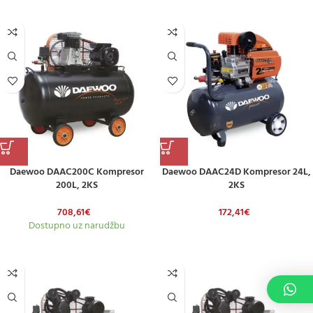
Daewoo DAAC200C Kompresor
Daewoo DAAC24D Kompresor 24L,
200L, 2KS
2KS
708,61
€
172,41
€
Dostupno uz narudžbu