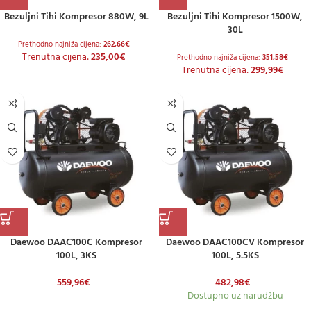
Bezuljni Tihi Kompresor 880W, 9L
Bezuljni Tihi Kompresor 1500W,
30L
Prethodno najniža cijena:
262,66
€
Trenutna cijena:
235,00
€
Prethodno najniža cijena:
351,58
€
Trenutna cijena:
299,99
€
Daewoo DAAC100C Kompresor
Daewoo DAAC100CV Kompresor
100L, 3KS
100L, 5.5KS
559,96
€
482,98
€
Dostupno uz narudžbu