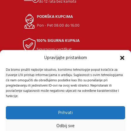
do 12 rata bez kamata
PODRŠKA KUPCIMA
Pon - Pet 08:00 do 16:00
100% SIGURNA KUPNJA
Sigurnosni certifikat
Upravljajte pristankom
POVRAT ROBE
Da bismo pružili najbolje iskustvo, koristimo tehnologije poput kolačića za
u roku 14 dana
čuvanje i/ili pristup informacijama o uređaju. Suglasnost s ovim tehnologijama
će nam omogućiti da obrađujemo podatke kao što su ponašanje pri
pregledavanju ili jedinstveni ID-ovi na ovoj web stranici. Nepristanak ili
povlačenje suglasnosti može negativno utjecati na određene karakteristike i
funkcije.
Prihvati
Samoborska cesta 9, 10434 Strmec Samoborski
Tel: +385 (91) 40 40 338
Mail: prodaja@24diskont.com
Odbij sve