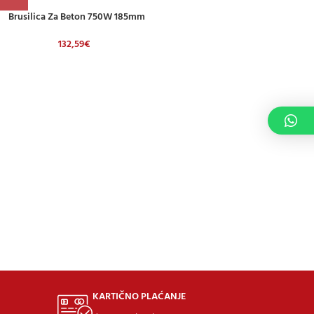
Brusilica Za Beton 750W 185mm
132,59
€
KARTIČNO PLAĆANJE