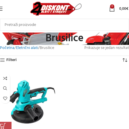
0
0,00
€
Brusilice
Početna
Eletrični alati
Brusilice
Prikazuje se jedan rezultat
Filteri