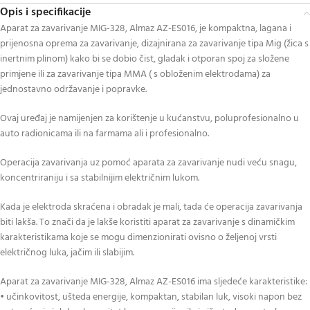
Opis i specifikacije
Aparat za zavarivanje MIG-328, Almaz AZ-ES016, je kompaktna, lagana i
prijenosna oprema za zavarivanje, dizajnirana za zavarivanje tipa Mig (žica s
inertnim plinom) kako bi se dobio čist, gladak i otporan spoj za složene
primjene ili za zavarivanje tipa MMA ( s obloženim elektrodama) za
jednostavno održavanje i popravke.
Ovaj uređaj je namijenjen za korištenje u kućanstvu, poluprofesionalno u
auto radionicama ili na farmama ali i profesionalno.
Operacija zavarivanja uz pomoć aparata za zavarivanje nudi veću snagu,
koncentriraniju i sa stabilnijim električnim lukom.
Kada je elektroda skraćena i obradak je mali, tada će operacija zavarivanja
biti lakša. To znači da je lakše koristiti aparat za zavarivanje s dinamičkim
karakteristikama koje se mogu dimenzionirati ovisno o željenoj vrsti
električnog luka, jačim ili slabijim.
Aparat za zavarivanje MIG-328, Almaz AZ-ES016 ima sljedeće karakteristike:
• učinkovitost, ušteda energije, kompaktan, stabilan luk, visoki napon bez