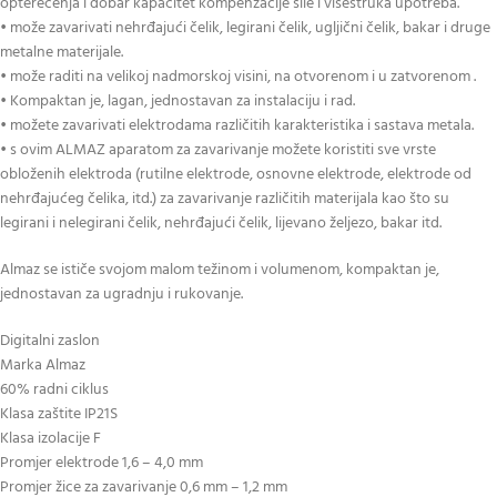
opterećenja i dobar kapacitet kompenzacije sile i višestruka upotreba.
• može zavarivati ​​nehrđajući čelik, legirani čelik, ugljični čelik, bakar i druge
metalne materijale.
• može raditi na velikoj nadmorskoj visini, na otvorenom i u zatvorenom .
• Kompaktan je, lagan, jednostavan za instalaciju i rad.
• možete zavarivati ​​elektrodama različitih karakteristika i sastava metala.
• s ovim ALMAZ aparatom za zavarivanje možete koristiti sve vrste
obloženih elektroda (rutilne elektrode, osnovne elektrode, elektrode od
nehrđajućeg čelika, itd.) za zavarivanje različitih materijala kao što su
legirani i nelegirani čelik, nehrđajući čelik, lijevano željezo, bakar itd.
Almaz se ističe svojom malom težinom i volumenom, kompaktan je,
jednostavan za ugradnju i rukovanje.
Digitalni zaslon
Marka Almaz
60% radni ciklus
Klasa zaštite IP21S
Klasa izolacije F
Promjer elektrode 1,6 – 4,0 mm
Promjer žice za zavarivanje 0,6 mm – 1,2 mm