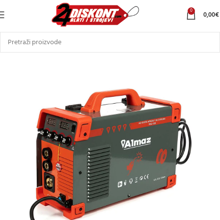
0
0,00
€