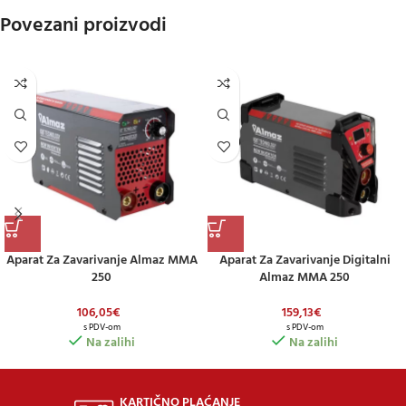
Povezani proizvodi
Aparat Za Zavarivanje Almaz MMA
Aparat Za Zavarivanje Digitalni
250
Almaz MMA 250
106,05
€
159,13
€
s PDV-om
s PDV-om
Na zalihi
Na zalihi
KARTIČNO PLAĆANJE