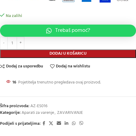
Na zalihi
Trebaš pomoć?
DODAJ U KOŠARICU
Dodaj za usporedbu
Dodaj na wishlistu
16
Pojetitelja trenutno pregledava ovaj proizvod.
Šifra proizvoda:
AZ-ES016
Kategorije:
Aparati za varenje
,
ZAVARIVANJE
Podijeli s prijateljima: