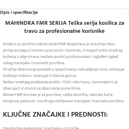
Opis i specifikacije
MAHINDRA FMR SERIJA Teška serija kosilica za
travu za profesionalne korisnike
Kosilica za završne radove serije FMR dizajnirana je za košnju blizu
grmlja pružajući iznimnu preciznost i kontrolu. S mogućnošću kratkog
košenja s obje strane, možete postići profesionalan i uglađen izgled
vašeg travnjaka i travnatih površina.
Stražnje izbacivanje pomaže u sprječavanju nakupljanja trave, smanjuje
trošenje noževa i smanjuje troškove goriva.
Noževi srednjeg podizanja podižu i čisto režu travu, ravnomjerno je
izbacujući iz otvora za izbacivanje pune širine.
Model FMR izvrstan je za površine, velika dvorišta, vlasnike kuća,
kampove, parkove i sve druge održavane travnjake i travnate površine.
KLJUČNE ZNAČAJKE I PREDNOSTI:
Standardna kategorija I, kopčanja u tri točke