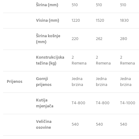
Širina (mm)
510
510
510
Visina (mm)
1220
1520
1830
Širina košnje
220
262
280
(mm)
Konstrukcijska
2
2
2
težina (kg)
Remena
Remena
Remena
Gornji
Jedna
Jedna
Jedna
Prijenos
prijenos
brzina
brzina
brzina
Kutija
T4-800
T4-800
T4-1000
mjenjača
Veličina
540
540
540
osovine