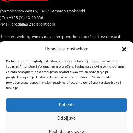
Samoborska cesta 9, 10434 Strmec Samoborski
Tel: +385 (91) 40 40 338
Mail: prodaja@24diskont.com
4diskont web trgovina s najvećom ponudom kopačica-freza i ostalih
trojeva za dom i vrt.
Upravljajte pristankom
NOVO NA BLOGU
Da bismo pružili najbolje iskustvo, koristimo tehnologije poput kolačića za
čuvanje i/ili pristup informacijama o uređaju. Suglasnost s ovim tehnologijama
INFORMACIJE O KUPNJI
će nam omogućiti da obrađujemo podatke kao što su ponašanje pri
pregledavanju ili jedinstveni ID-ovi na ovoj web stranici. Nepristanak ili
OSTALE INFORMACIJE
povlačenje suglasnosti može negativno utjecati na određene karakteristike i
funkcije.
STRANICE
24 DISKONT
2022 IZRADA
Lumen tržišne komunikacije j.d.o.o.
.
Prihvati
Hrvatski
Odbij sve
MAHINDRA
Pogledaj postavke