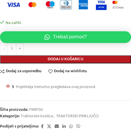
Na zalihi
Trebaš pomoć?
DODAJ U KOŠARICU
Dodaj za usporedbu
Dodaj na wishlistu
5
Pojetitelja trenutno pregledava ovaj proizvod.
Šifra proizvoda:
FMR150
Kategorije:
Traktorske kosilice
,
TRAKTORSKI PRIKLJUČCI
Podijeli s prijateljima: