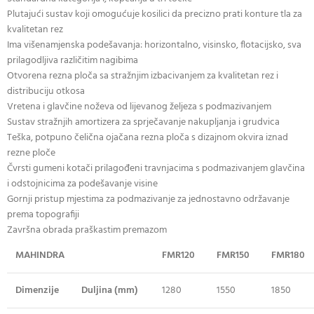
Plutajući sustav koji omogućuje kosilici da precizno prati konture tla za
kvalitetan rez
Ima višenamjenska podešavanja: horizontalno, visinsko, flotacijsko, sva
prilagodljiva različitim nagibima
Otvorena rezna ploča sa stražnjim izbacivanjem za kvalitetan rez i
distribuciju otkosa
Vretena i glavčine noževa od lijevanog željeza s podmazivanjem
Sustav stražnjih amortizera za sprječavanje nakupljanja i grudvica
Teška, potpuno čelična ojačana rezna ploča s dizajnom okvira iznad
rezne ploče
Čvrsti gumeni kotači prilagođeni travnjacima s podmazivanjem glavčina
i odstojnicima za podešavanje visine
Gornji pristup mjestima za podmazivanje za jednostavno održavanje
prema topografiji
Završna obrada praškastim premazom
MAHINDRA
FMR120
FMR150
FMR180
Dimenzije
Duljina (mm)
1280
1550
1850