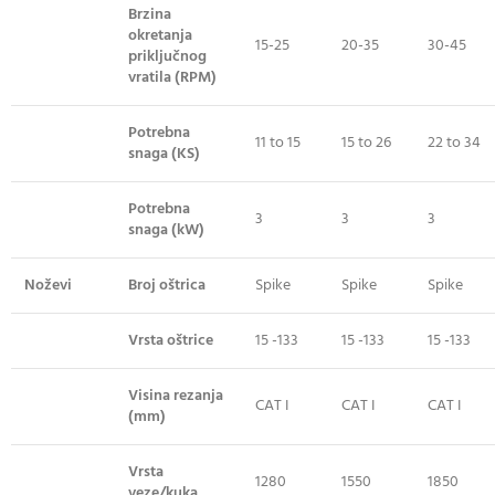
Brzina
okretanja
15-25
20-35
30-45
priključnog
vratila (RPM)
Potrebna
11 to 15
15 to 26
22 to 34
snaga (KS)
Potrebna
3
3
3
snaga (kW)
Noževi
Broj oštrica
Spike
Spike
Spike
Vrsta oštrice
15 -133
15 -133
15 -133
Visina rezanja
CAT I
CAT I
CAT I
(mm)
Vrsta
1280
1550
1850
veze/kuka