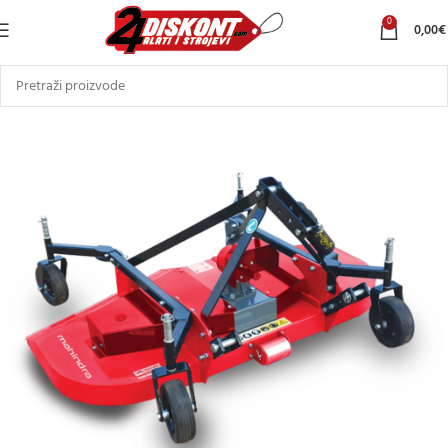
0
0,00
€