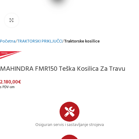
Klikni za uvećani prikaz
Početna
TRAKTORSKI PRIKLJUČCI
Traktorske kosilice
MAHINDRA FMR150 Teška Kosilica Za Travu
2.180,00
€
s PDV-om
Osiguran servis i sastavljanje strojeva