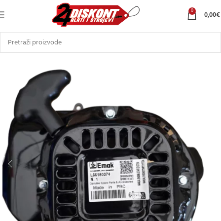
0
0,00
€