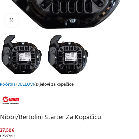
Klikni za uvećani prikaz
Početna
DIJELOVI
Dijelovi za kopačice
Nibbi/Bertolini Starter Za Kopačicu
37,50
€
s PDV-om