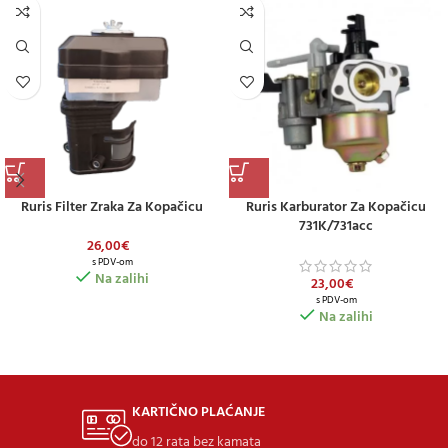
Ruris Filter Zraka Za Kopačicu
Ruris Karburator Za Kopačicu
731K/731acc
26,00
€
s PDV-om
Na zalihi
23,00
€
s PDV-om
Na zalihi
KARTIČNO PLAĆANJE
do 12 rata bez kamata