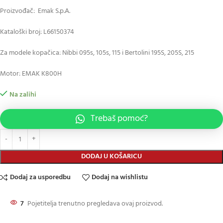
Proizvođač: Emak S.p.A.
Kataloški broj: L66150374
Za modele kopačica: Nibbi 095s, 105s, 115 i Bertolini 195S, 205S, 215
Motor: EMAK K800H
Na zalihi
Trebaš pomoć?
DODAJ U KOŠARICU
Dodaj za usporedbu
Dodaj na wishlistu
7
Pojetitelja trenutno pregledava ovaj proizvod.