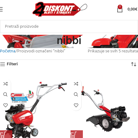
0
0,00
€
nibbi
Početna
Proizvodi označeni “nibbi”
Prikazuje se svih 5 rezultata
Filteri