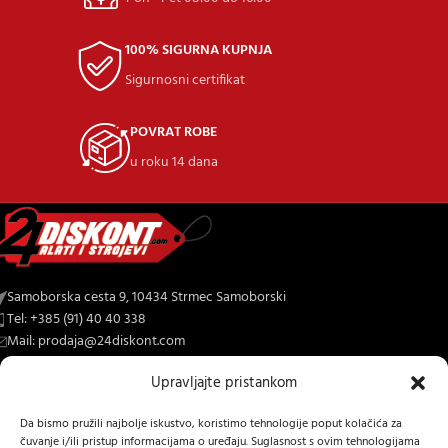
100% SIGURNA KUPNJA
Sigurnosni certifikat
POVRAT ROBE
u roku 14 dana
Samoborska cesta 9, 10434 Strmec Samoborski
Tel: +385 (91) 40 40 338
Mail: prodaja@24diskont.com
Upravljajte pristankom
4diskont web trgovina s najvećom ponudom kopačica-freza i ostalih
trojeva za dom i vrt.
Da bismo pružili najbolje iskustvo, koristimo tehnologije poput kolačića za
čuvanje i/ili pristup informacijama o uređaju. Suglasnost s ovim tehnologijama