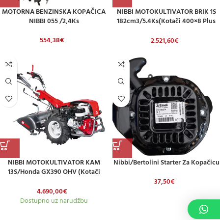
MOTORNA BENZINSKA KOPAČICA
NIBBI MOTOKULTIVATOR BRIK 1S
NIBBI 055 /2,4Ks
182cm3/5.4Ks(kotači 400×8 Plus
Pogon I Strizna Kosa 92cm)-Bez
Freze
554,38
€
2.521,60
€
NIBBI MOTOKULTIVATOR KAM
Nibbi/Bertolini Starter Za Kopačicu
13S/Honda GX390 OHV (kotači
400×8 Plus Freza 60cm)
37,50
€
4.690,00
€
Dostupno uz narudžbu