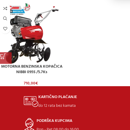
MOTORNA BENZINSKA KOPAČICA
NIBBI 095S /5.7Ks
710,00
€
KARTIČNO PLAĆANJE
do 12 rata bez kamata
PODRŠKA KUPCIMA
Pon - Pet 08:00 do 16:00