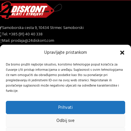
Samoborska cesta 9, 10434 Strmec Samoborski
Tel: +385 (91) 40 40 338
Mail: prodaja@24diskont.com
Upravljajte pristankom
4diskont web trgovina s najvećom ponudom kopačica-freza i ostalih
trojeva za dom i vrt.
Da bismo pružili najbolje iskustvo, koristimo tehnologije poput kolačića za
čuvanje i/ili pristup informacijama o uređaju. Suglasnost s ovim tehnologijama
NOVO NA BLOGU
će nam omogućiti da obrađujemo podatke kao što su ponašanje pri
pregledavanju ili jedinstveni ID-ovi na ovoj web stranici. Nepristanak ili
INFORMACIJE O KUPNJI
povlačenje suglasnosti može negativno utjecati na određene karakteristike i
funkcije.
OSTALE INFORMACIJE
Prihvati
STRANICE
24 DISKONT
2022 IZRADA
Lumen tržišne komunikacije j.d.o.o.
.
Odbij sve
Hrvatski