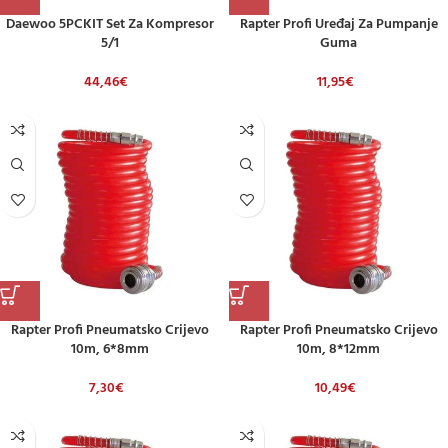
Daewoo 5PCKIT Set Za Kompresor
Rapter Profi Uređaj Za Pumpanje
5/1
Guma
44,46
€
11,95
€
Rapter Profi Pneumatsko Crijevo
Rapter Profi Pneumatsko Crijevo
10m, 6*8mm
10m, 8*12mm
7,30
€
10,49
€