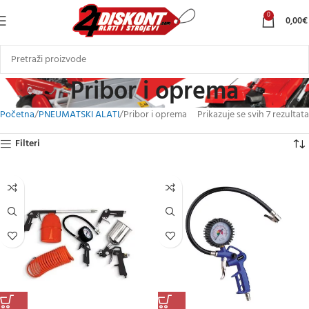
0
0,00
€
Pribor i oprema
Početna
PNEUMATSKI ALATI
Pribor i oprema
Prikazuje se svih 7 rezultata
Filteri