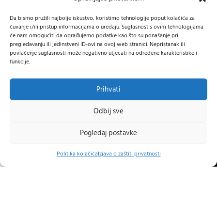
Da bismo pružili najbolje iskustvo, koristimo tehnologije poput kolačića za
čuvanje i/ili pristup informacijama o uređaju. Suglasnost s ovim tehnologijama
Samoborska cesta 9, 10434 Strmec Samoborski
će nam omogućiti da obrađujemo podatke kao što su ponašanje pri
Tel: +385 (91) 40 40 338
pregledavanju ili jedinstveni ID-ovi na ovoj web stranici. Nepristanak ili
Mail: prodaja@24diskont.com
povlačenje suglasnosti može negativno utjecati na određene karakteristike i
funkcije.
4diskont web trgovina s najvećom ponudom kopačica-freza i ostalih
trojeva za dom i vrt.
Prihvati
NOVO NA BLOGU
Odbij sve
INFORMACIJE O KUPNJI
Pogledaj postavke
OSTALE INFORMACIJE
0
↩
Raskid ugovora
Politika kolačića
Izjava o zaštiti privatnosti
slovnica
Izbornik
Košarica
Moj račun
STRANICE
24 DISKONT
2022 IZRADA
Lumen tržišne komunikacije j.d.o.o.
.
Hrvatski