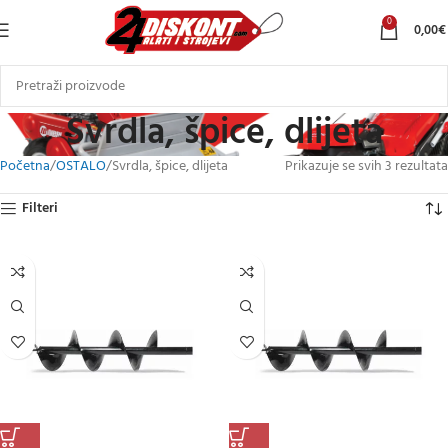
0
0,00
€
Svrdla, špice, dlijeta
Početna
OSTALO
Svrdla, špice, dlijeta
Prikazuje se svih 3 rezultata
Filteri