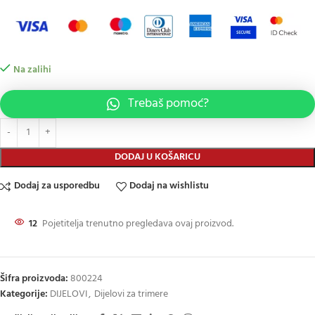
Na zalihi
Trebaš pomoć?
DODAJ U KOŠARICU
Dodaj za usporedbu
Dodaj na wishlistu
12
Pojetitelja trenutno pregledava ovaj proizvod.
Šifra proizvoda:
800224
Kategorije:
DIJELOVI
,
Dijelovi za trimere