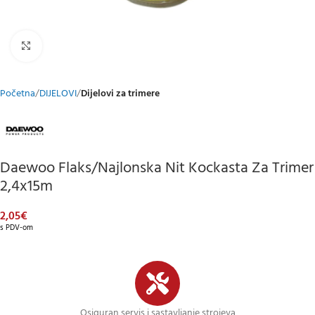
Klikni za uvećani prikaz
Početna
DIJELOVI
Dijelovi za trimere
Daewoo Flaks/najlonska Nit Kockasta Za Trimer
2,4x15m
2,05
€
s PDV-om
Osiguran servis i sastavljanje strojeva