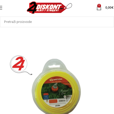
0
0,00
€