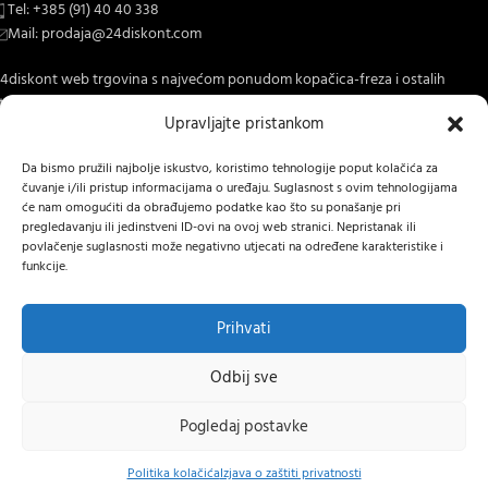
Tel: +385 (91) 40 40 338
Mail: prodaja@24diskont.com
4diskont web trgovina s najvećom ponudom kopačica-freza i ostalih
trojeva za dom i vrt.
Upravljajte pristankom
NOVO NA BLOGU
Da bismo pružili najbolje iskustvo, koristimo tehnologije poput kolačića za
čuvanje i/ili pristup informacijama o uređaju. Suglasnost s ovim tehnologijama
INFORMACIJE O KUPNJI
će nam omogućiti da obrađujemo podatke kao što su ponašanje pri
pregledavanju ili jedinstveni ID-ovi na ovoj web stranici. Nepristanak ili
OSTALE INFORMACIJE
povlačenje suglasnosti može negativno utjecati na određene karakteristike i
funkcije.
STRANICE
24 DISKONT
2022 IZRADA
Lumen tržišne komunikacije j.d.o.o.
.
Prihvati
Hrvatski
Odbij sve
Pogledaj postavke
Daewoo
2,05
€
flaks/najlonska
0
DODAJ U K
↩
Raskid ugovora
s PDV-
nit kockasta za
Politika kolačića
Izjava o zaštiti privatnosti
slovnica
Izbornik
Košarica
Moj račun
om