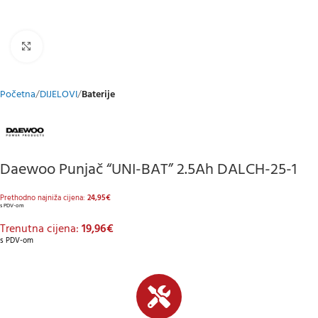
Klikni za uvećani prikaz
Početna
DIJELOVI
Baterije
Daewoo Punjač “UNI-BAT” 2.5Ah DALCH-25-1
Prethodno najniža cijena:
24,95
€
s PDV-om
Trenutna cijena:
19,96
€
s PDV-om