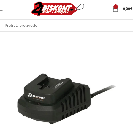
0
0,00
€