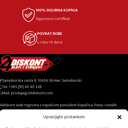
100% SIGURNA KUPNJA
Sigurnosni certifikat
POVRAT ROBE
u roku 14 dana
Samoborska cesta 9, 10434 Strmec Samoborski
Tel: +385 (91) 40 40 338
Mail: prodaja@24diskont.com
4diskont web trgovina s najvećom ponudom kopačica-freza i ostalih
trojeva za dom i vrt.
Upravljajte pristankom
NOVO NA BLOGU