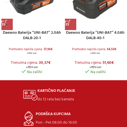
Daewoo Baterija “UNI-BAT” 2.0Ah
Daewoo Baterija “UNI-BAT” 4.0Ah
DALB-20-1
DALB-40-1
Prethodno najniža cijena:
37,96
€
Prethodno najniža cijena:
64,50
€
s PDV-om
s PDV-om
Trenutna cijena:
30,37
€
Trenutna cijena:
51,60
€
s PDV-om
s PDV-om
Na zalihi
Na zalihi
KARTIČNO PLAĆANJE
do 12 rata bez kamata
PODRŠKA KUPCIMA
Pon - Pet 08:00 do 16:00