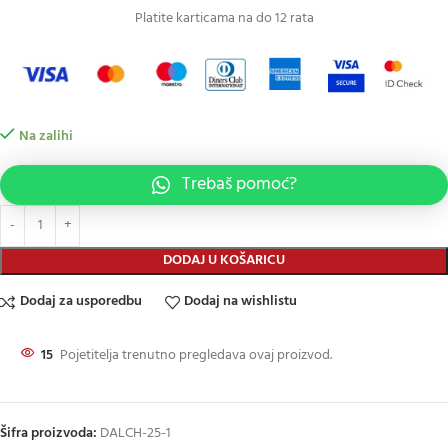
Platite karticama na do 12 rata
Na zalihi
Trebaš pomoć?
DODAJ U KOŠARICU
Dodaj za usporedbu
Dodaj na wishlistu
15
Pojetitelja trenutno pregledava ovaj proizvod.
Šifra proizvoda:
DALCH-25-1