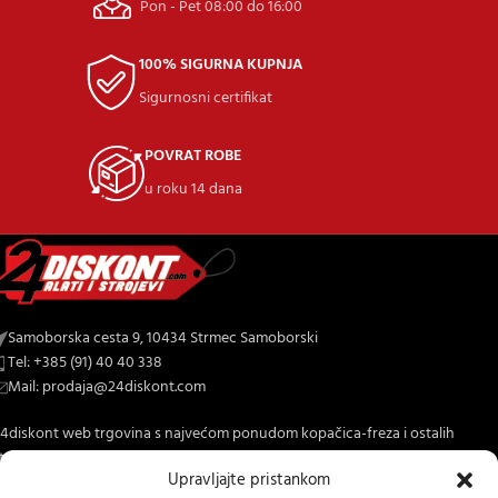
Pon - Pet 08:00 do 16:00
100% SIGURNA KUPNJA
Sigurnosni certifikat
POVRAT ROBE
u roku 14 dana
Samoborska cesta 9, 10434 Strmec Samoborski
Tel: +385 (91) 40 40 338
Mail: prodaja@24diskont.com
4diskont web trgovina s najvećom ponudom kopačica-freza i ostalih
trojeva za dom i vrt.
Upravljajte pristankom