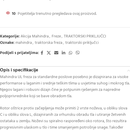
10
Pojetitelja trenutno pregledava ovaj proizvod.
Kategorije:
Akcija Mahindra
,
Freze
,
TRAKTORSKI PRIKLJUČCI
Oznake:
mahindra
,
traktorska freza
,
traktorski priključci
Podijeli s prijateljima:
Opis i specifikacije
Mahindra UL freza za standardne poslove posebno je dizajnirana za visoke
performanse u laganim i srednje teškim tlima u uvjetima suhog i mokrog tla.
Njegov lagani i robusni dizajn čine je potpunim rješenjem za napredne
poljoprivrednike koji se bave obradom tla.
Rotor oštrice protiv začepljenja može primiti 2 vrste noževa, u obliku slova
C i u obliku slova L, dizajniranih za vrhunsku obradu tla i utiranje žetvenih
ostataka u zemlju. Noževi su spiralno raspoređeni oko rotora, što rezultira
progresivnim ulaskom u tlo i time smanjenjem potrošnje snage. Također