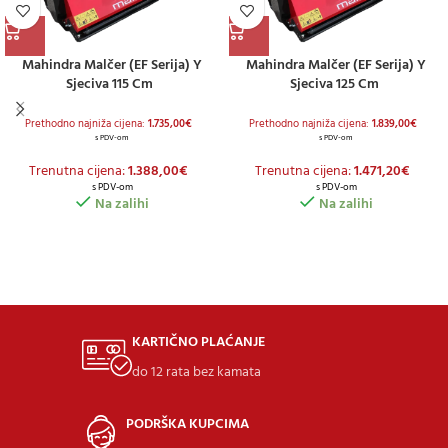
Mahindra Malčer (EF Serija) Y
Mahindra Malčer (EF Serija) Y
Sjeciva 115 Cm
Sjeciva 125 Cm
Prethodno najniža cijena:
1.735,00
€
Prethodno najniža cijena:
1.839,00
€
s PDV-om
s PDV-om
Trenutna cijena:
1.388,00
€
Trenutna cijena:
1.471,20
€
s PDV-om
s PDV-om
Na zalihi
Na zalihi
KARTIČNO PLAĆANJE
do 12 rata bez kamata
PODRŠKA KUPCIMA