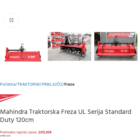
Klikni za uvećani prikaz
Početna
TRAKTORSKI PRIKLJUČCI
Freze
Mahindra Traktorska Freza UL Serija Standard
Duty 120cm
Prethodno najniža cijena:
2.012,00
€
s PDV-om