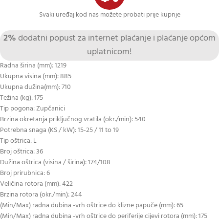
Svaki uređaj kod nas možete probati prije kupnje
2%
dodatni popust za internet plaćanje i plaćanje općom
uplatnicom!
Radna širina (mm): 1219
Ukupna visina (mm): 885
Ukupna dužina(mm): 710
Težina (kg): 175
Tip pogona: Zupčanici
Brzina okretanja priključnog vratila (okr./min): 540
Potrebna snaga (KS / kW): 15-25 / 11 to 19
Tip oštrica: L
Broj oštrica: 36
Dužina oštrica (visina / širina): 174/108
Broj prirubnica: 6
Veličina rotora (mm): 422
Brzina rotora (okr./min): 244
(Min/Max) radna dubina -vrh oštrice do klizne papuče (mm): 65
(Min/Max) radna dubina -vrh oštrice do periferije cijevi rotora (mm): 175