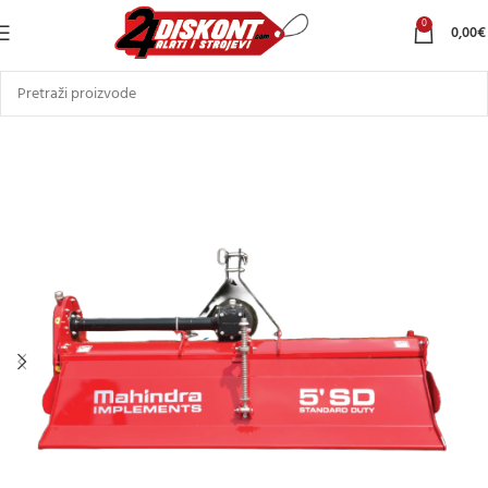
0
0,00
€