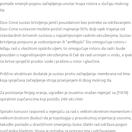
pomaže smanjiti pojavu začepljenja unutar trupa rotora u slučaju mokrog
tla
Duo-Cone sustav brtvljenja jamči pouzdanost bez potrebe za održavanjem.
Duo-Cone sustavom možete postići najmanje 50% dulji vijek trajanja od
standardnih brtvenih sustava u najzahtjevnijim radnim okruženjima. Sustav
brtvljenja potpuno je vodootporan ili “amfibijski” što omogućuje rotoru i
ležaju rad u vlastitom opskrbi uljem, to omogućuje rotoru da radi i bude
pouzdan u najprašnjavijim okruženjima ili čak da radi uronjen u vodu, a ipak
će brtve spriječiti prodor vode i prašine u rotor i glavčine.
Prilično atraktivan dodatak je sustav protiv začepljenja: membrana od lima
koja sprječava začepljenje stroja prianjanjem ili zbog mokrog tla.
Za postizanje finijeg oranja, ugrađen je izuzetno snažan mjenjač sa (11X19)
spiralnim zupčanicima koji postižu 248 okr./min
Spiralni konusni raspored u mjenjaču za rad s velikim okretnim momentom i
velikom brzinom. Budući da je topologija u pravokutnoj orijentaciji osovine,
također pomaže u drastičnom smanjenju buke. Glatki rad održava pogon
zupčanika hladnim. Stoga je potreba za popravcima i održavanjem