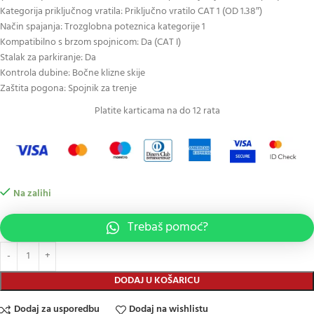
Kategorija priključnog vratila: Priključno vratilo CAT 1 (OD 1.38″)
Način spajanja: Trozglobna poteznica kategorije 1
Kompatibilno s brzom spojnicom: Da (CAT I)
Stalak za parkiranje: Da
Kontrola dubine: Bočne klizne skije
Zaštita pogona: Spojnik za trenje
Platite karticama na do 12 rata
Na zalihi
Trebaš pomoć?
DODAJ U KOŠARICU
Dodaj za usporedbu
Dodaj na wishlistu