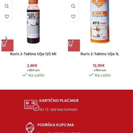
Ruris 2-Taktno Ulje 125 Ml
Ruris 2-Taktno Ulje 1L
2,60
€
12,90
€
s PDV-om
s PDV-om
Na zalihi
Na zalihi
KARTIČNO PLAĆANJE
do 12 rata bez kamata
PODRŠKA KUPCIMA