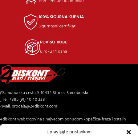
Pon - Pet 08:00 do 16:00
100% SIGURNA KUPNJA
Sigurnosni certifikat
POVRAT ROBE
u roku 14 dana
Samoborska cesta 9, 10434 Strmec Samoborski
Tel: +385 (91) 40 40 338
Mail: prodaja@24diskont.com
4diskont web trgovina s najvećom ponudom kopačica-freza i ostalih
trojeva za dom i vrt.
Upravljajte pristankom