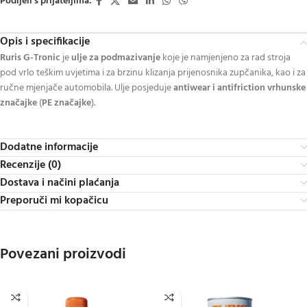
Podijeli s prijateljima:
Opis i specifikacije
Ruris G-Tronic
je
ulje za podmazivanje
koje je namjenjeno za rad stroja
pod vrlo teškim uvjetima i za brzinu klizanja prijenosnika zupčanika, kao i za
ručne mjenjače automobila. Ulje posjeduje
antiwear i antifriction vrhunske
značajke
(
PE značajke
).
Dodatne informacije
Recenzije (0)
Dostava i načini plaćanja
Preporuči mi kopačicu
Povezani proizvodi