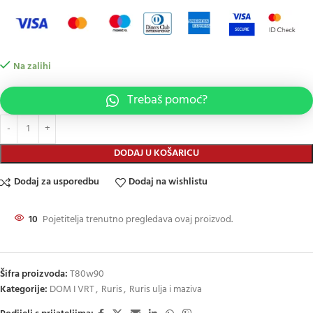
Na zalihi
Trebaš pomoć?
DODAJ U KOŠARICU
Dodaj za usporedbu
Dodaj na wishlistu
10
Pojetitelja trenutno pregledava ovaj proizvod.
Šifra proizvoda:
T80w90
Kategorije:
DOM I VRT
,
Ruris
,
Ruris ulja i maziva