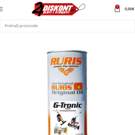
0
0,00
€