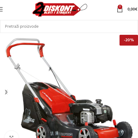
0
0,00
€
-20%
Klikni za uvećani prikaz