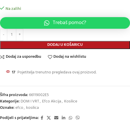
Na zalihi
Trebaš pomoć?
DODAJ U KOŠARICU
Dodaj za usporedbu
Dodaj na wishlistu
17
Pojetitelja trenutno pregledava ovaj proizvod.
Šifra proizvoda:
66119002E5
Kategorije:
DOM I VRT
,
Efco Akcija
,
Kosilice
Oznake:
efco
,
kosilica
Podijeli s prijateljima: