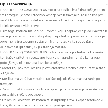
Opis i specifikacije
EFCO LR 48PBQ COMFORT PLUS motorna kosilica ima širinu košnje od 46
cm i omogućuje brzo i precizno košenje većih travnjaka. Kosilica ima pet
različitih položaja za podešavanje visine košnje, što omogućuje prilagodbu
košnje ovisno o visini trave.
Osim toga, kosilica ima robusnu konstrukciju i napravljena je od kvalitetnih
materijala koji osiguravaju dugotrajnu upotrebu i pouzdan rad. Kosilica je
opremljena trostepenim sustavom filtriranja zraka koji poboljšava
učinkovitost i produžuje vijek trajanja motora.
EFCO LR 48PBQ COMFORT PLUS motorna kosilica je idealna za korisnike
koji traže kvalitetnu i pouzdanu kosilicu s naprednim značajkama koje
poboljšavaju učinkovitost i kvalitetu košnje.
• Motor koji pokreće kosilicu je četverotaktni, zračno hlađen i razvija snagu
od 2,6 kW.
• Kosilica ima izdržljivo metalno kućište koje olakšava manevriranje po
travnjaku.
• Za sigurnost korisnika, kosilica je opremljena ručkom koja se može brzo
zaustaviti u slučaju opasnosti.
• Uz kosilicu dolazi velika košara za sakupljanje trave s kapacitetom od 70
litara, što smanjuje potrebu za čestim pražnjenjem.