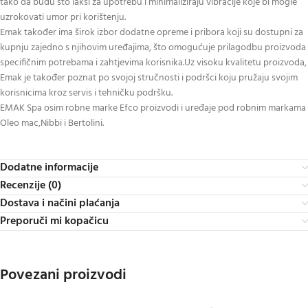
tako da budu što lakši za upotrebu i minimaliziraju vibracije koje bi mogle
uzrokovati umor pri korištenju.
Emak također ima širok izbor dodatne opreme i pribora koji su dostupni za
kupnju zajedno s njihovim uređajima, što omogućuje prilagodbu proizvoda
specifičnim potrebama i zahtjevima korisnika.Uz visoku kvalitetu proizvoda,
Emak je također poznat po svojoj stručnosti i podršci koju pružaju svojim
korisnicima kroz servis i tehničku podršku.
EMAK Spa osim robne marke Efco proizvodi i uređaje pod robnim markama
Oleo mac,Nibbi i Bertolini.
Dodatne informacije
Recenzije (0)
Dostava i načini plaćanja
Preporuči mi kopačicu
Povezani proizvodi