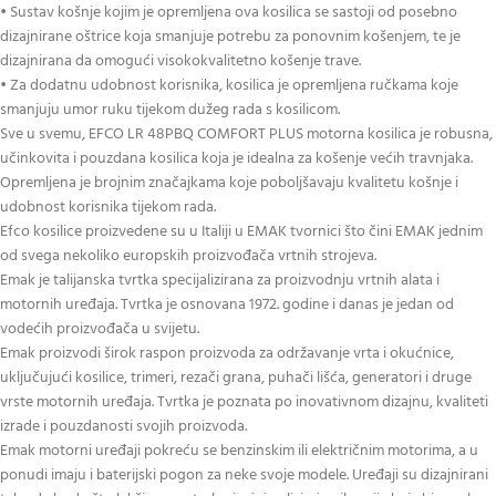
• Sustav košnje kojim je opremljena ova kosilica se sastoji od posebno
dizajnirane oštrice koja smanjuje potrebu za ponovnim košenjem, te je
dizajnirana da omogući visokokvalitetno košenje trave.
• Za dodatnu udobnost korisnika, kosilica je opremljena ručkama koje
smanjuju umor ruku tijekom dužeg rada s kosilicom.
Sve u svemu, EFCO LR 48PBQ COMFORT PLUS motorna kosilica je robusna,
učinkovita i pouzdana kosilica koja je idealna za košenje većih travnjaka.
Opremljena je brojnim značajkama koje poboljšavaju kvalitetu košnje i
udobnost korisnika tijekom rada.
Efco kosilice proizvedene su u Italiji u EMAK tvornici što čini EMAK jednim
od svega nekoliko europskih proizvođača vrtnih strojeva.
Emak je talijanska tvrtka specijalizirana za proizvodnju vrtnih alata i
motornih uređaja. Tvrtka je osnovana 1972. godine i danas je jedan od
vodećih proizvođača u svijetu.
Emak proizvodi širok raspon proizvoda za održavanje vrta i okućnice,
uključujući kosilice, trimeri, rezači grana, puhači lišća, generatori i druge
vrste motornih uređaja. Tvrtka je poznata po inovativnom dizajnu, kvaliteti
izrade i pouzdanosti svojih proizvoda.
Emak motorni uređaji pokreću se benzinskim ili električnim motorima, a u
ponudi imaju i baterijski pogon za neke svoje modele. Uređaji su dizajnirani