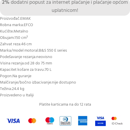
2%
dodatni popust za internet plaćanje i plaćanje općom
uplatnicom!
Proizvođač:EMAK
Robna marka:EFCO
Kućište:Metalno
Obujam:150 cm³
Zahvat reza:46 cm
Marka/model motoral:B&S 550 E series
Podešavanje rezanja:neovisno
Visina rezanja:od 28 do 75 mm
Kapacitet košare za travu:70 L
Pogon:Na guranje
Malčiranje/bočno izbacivanje:nije dostupno
Težina:24.4 kg
Proizvedeno u Italiji
Platite karticama na do 12 rata