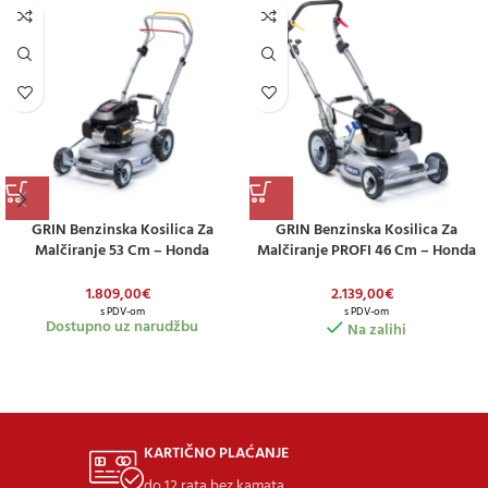
GRIN Benzinska Kosilica Za
GRIN Benzinska Kosilica Za
Malčiranje 53 Cm – Honda
Malčiranje PROFI 46 Cm – Honda
GCVx170 – S Pogonom
GCVx200 – S Pogonom
1.809,00
€
2.139,00
€
s PDV-om
s PDV-om
Dostupno uz narudžbu
Na zalihi
KARTIČNO PLAĆANJE
do 12 rata bez kamata