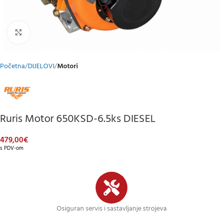
Klikni za uvećani prikaz
Početna
DIJELOVI
Motori
Ruris Motor 650KSD-6.5ks DIESEL
479,00
€
s PDV-om
Osiguran servis i sastavljanje strojeva