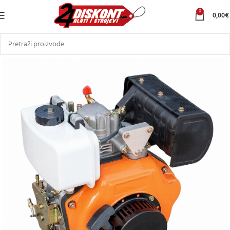
0
0,00
€