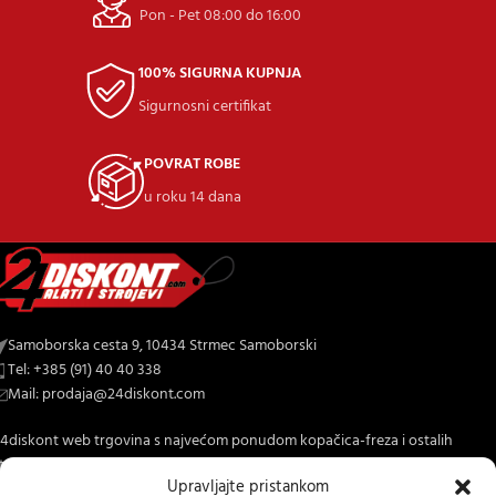
Pon - Pet 08:00 do 16:00
100% SIGURNA KUPNJA
Sigurnosni certifikat
POVRAT ROBE
u roku 14 dana
Samoborska cesta 9, 10434 Strmec Samoborski
Tel: +385 (91) 40 40 338
Mail: prodaja@24diskont.com
4diskont web trgovina s najvećom ponudom kopačica-freza i ostalih
trojeva za dom i vrt.
Upravljajte pristankom