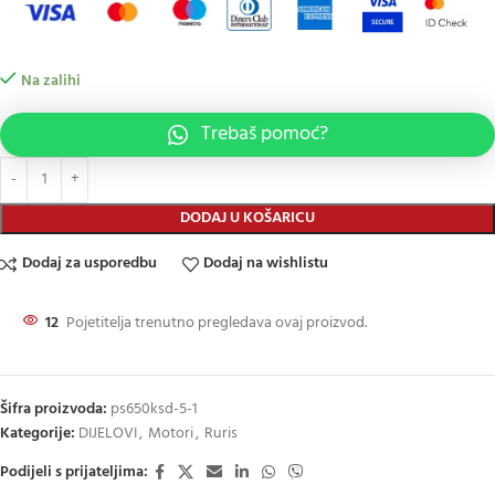
Na zalihi
Trebaš pomoć?
DODAJ U KOŠARICU
Dodaj za usporedbu
Dodaj na wishlistu
12
Pojetitelja trenutno pregledava ovaj proizvod.
Šifra proizvoda:
ps650ksd-5-1
Kategorije:
DIJELOVI
,
Motori
,
Ruris
Podijeli s prijateljima: