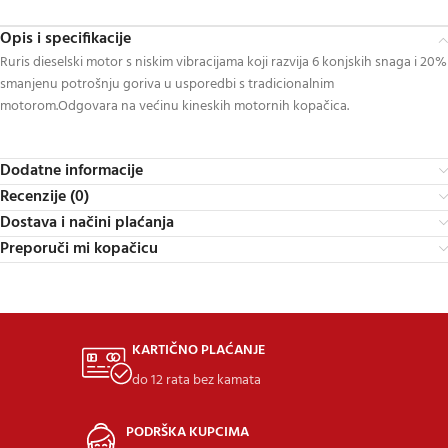
Opis i specifikacije
Ruris dieselski motor s niskim vibracijama koji razvija 6 konjskih snaga i 20%
smanjenu potrošnju goriva u usporedbi s tradicionalnim
motorom.Odgovara na većinu kineskih motornih kopačica.
Dodatne informacije
Recenzije (0)
Dostava i načini plaćanja
Preporuči mi kopačicu
KARTIČNO PLAĆANJE
do 12 rata bez kamata
PODRŠKA KUPCIMA