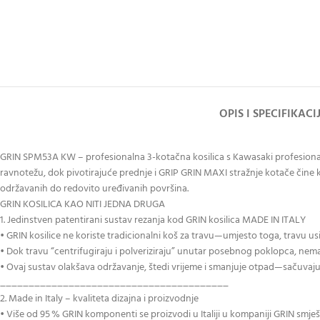
OPIS I SPECIFIKACI
GRIN SPM53A KW – profesionalna 3-kotačna kosilica s Kawasaki profesional
ravnotežu, dok pivotirajuće prednje i GRIP GRIN MAXI stražnje kotače čine k
održavanih do redovito uređivanih površina.
GRIN KOSILICA KAO NITI JEDNA DRUGA
1. Jedinstven patentirani sustav rezanja kod GRIN kosilica MADE IN ITALY
• GRIN kosilice ne koriste tradicionalni koš za travu—umjesto toga, travu usit
• Dok travu “centrifugiraju i polveriziraju” unutar posebnog poklopca, nem
• Ovaj sustav olakšava održavanje, štedi vrijeme i smanjuje otpad—sačuvaju s
________________________________________
2. Made in Italy – kvaliteta dizajna i proizvodnje
• Više od 95 % GRIN komponenti se proizvodi u Italiji u kompaniji GRIN smješt