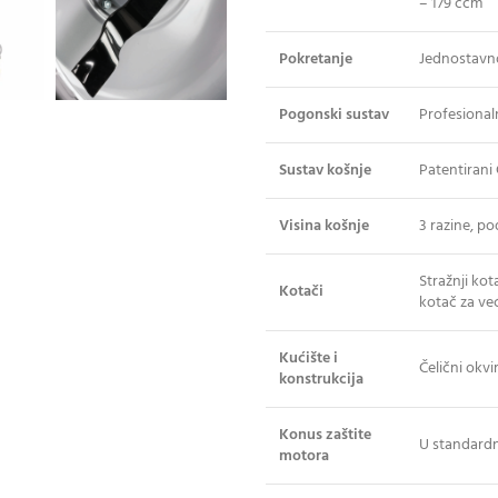
– 179 ccm
Pokretanje
Jednostavn
Pogonski sustav
Profesional
Sustav košnje
Patentiran
Visina košnje
3 razine, p
Stražnji kot
Kotači
kotač za ve
Kućište i
Čelični okv
konstrukcija
Konus zaštite
U standard
motora