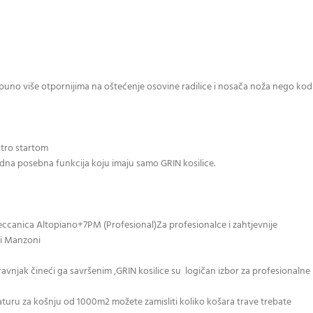
 puno više otpornijima na oštećenje osovine radilice i nosača noža nego kod
ektro startom
edna posebna funkcija koju imaju samo GRIN kosilice.
eccanica Altopiano+7PM (Profesional)Za profesionalce i zahtjevnije
li Manzoni
travnjak čineći ga savršenim ,GRIN kosilice su logičan izbor za profesionalne
aturu za košnju od 1000m2 možete zamisliti koliko košara trave trebate