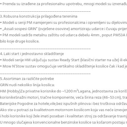
• Premda su izrađene za profesionalnu upotrebu, mnogi modeli su iznenađuju
________________________________________
3. Robusna konstrukcija prilagođena terenima
• Modeli u seriji PM namijenjeni su profesionalcima i opremljeni su dijelovim
• „Assali sospesi GRIN“ (ovješene osovine) amortiziraju udarce i čuvaju prije
• PM modeli sadrže metalnu zaštitu od udarca debelu 4mm , poput PM53A IS, 
bilo koje druge kosilice.
________________________________________
4. Laki start i jednostavno skladištenje
• Modeli serije HM uključuju sustav Ready Start (klasični starter na uže) ili 
• Mow N’Stow sustav omogućuje vertikalno skladištenje kosilice čak i kad j
________________________________________
5. Asortiman za različite potrebe
GRIN nudi nekoliko linija kosilica:
HM (Hobby)Za privatne korisnike do ~1.200 m²Lagana, jednostavna za korišt
korisnikeSnažni motori, tračne komponente, veća širina reza (46–53 cm), trak
Baterijske Pogodne za hotele,vile,bez ispušnih plinova i bez troškova održa
Ako ste u potrazi za kvalitetnom motornom kosilicom koja vas neće iznevjeriti
i hobi korisnike koji žele imati poseban i kvalitetan stroj za održavanje travn
U mnogo slučajeva konvencionalne benzinske kosilice sa košarom postaju nep