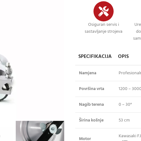
Osiguran servis i
Ure
sastavljanje strojeva
do
sami
SPECIFIKACIJA
OPIS
Namjena
Profesional
Površina vrta
1200 – 300
Nagib terena
0 – 30°
Širina košnje
53 cm
Kawasaki FJ
Motor