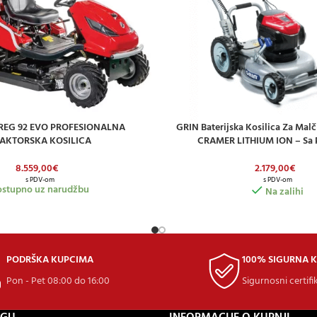
REG 92 EVO PROFESIONALNA
GRIN Baterijska Kosilica Za Malč
ICU
DODAJ U KOŠARICU
AKTORSKA KOSILICA
CRAMER LITHIUM ION – Sa
8.559,00
€
2.179,00
€
s PDV-om
s PDV-om
stupno uz narudžbu
Na zalihi
PODRŠKA KUPCIMA
100% SIGURNA 
Pon - Pet 08:00 do 16:00
Sigurnosni certifi