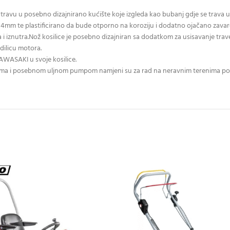
ravu u posebno dizajnirano kućište koje izgleda kao bubanj gdje se trava usi
ne 4mm te plastificirano da bude otporno na koroziju i dodatno ojačano zavaren
na i iznutra.Nož kosilice je posebno dizajniran sa dodatkom za usisavanje t
dilicu motora.
ASAKI u svoje kosilice.
ma i posebnom uljnom pumpom namjeni su za rad na neravnim terenima popu