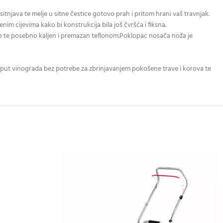
tnjava te melje u sitne čestice gotovo prah i pritom hrani vaš travnjak.
im cijevima kako bi konstrukcija bila još čvršća i fiksna.
rave te posebno kaljen i premazan teflonom.Poklopac nosača noža je
t vinograda bez potrebe za zbrinjavanjem pokošene trave i korova te