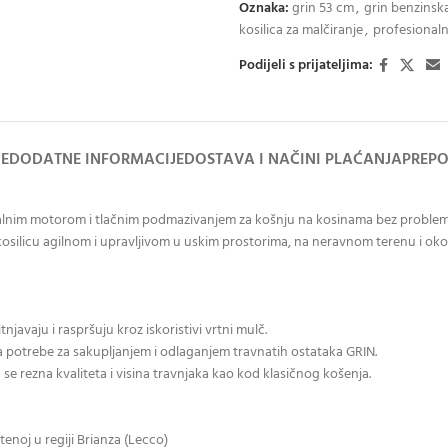
Oznaka:
grin 53 cm
,
grin benzinska
kosilica za malčiranje
,
profesionaln
Podijeli s prijateljima:
JE
DODATNE INFORMACIJE
DOSTAVA I NAČINI PLAĆANJA
PREPO
nim motorom i tlačnim podmazivanjem za košnju na kosinama bez problema. 
osilicu agilnom i upravljivom u uskim prostorima, na neravnom terenu i oko p
njavaju i raspršuju kroz iskoristivi vrtni mulč.
a potrebe za sakupljanjem i odlaganjem travnatih ostataka GRIN.
e rezna kvaliteta i visina travnjaka kao kod klasičnog košenja.
enoj u regiji Brianza (Lecco)