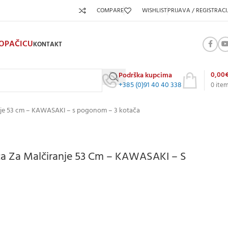
COMPARE
WISHLIST
PRIJAVA / REGISTRACI
KOPAČICU
KONTAKT
0,00
Podrška kupcima
+385 (0)91 40 40 338
0
ite
anje 53 cm – KAWASAKI – s pogonom – 3 kotača
ca Za Malčiranje 53 Cm – KAWASAKI – S