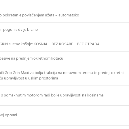
o pokretanje povlačenjem užeta – automatsko
ni pogon s dvije brzine
i GRIN sustav košnje: KOŠNJA – BEZ KOŠARE – BEZ OTPADA
odesive na prednjem okretnom kotaču
ači Grip Grin Maxi za bolju trakciju na neravnom terenu te prednji okretni
ću upravljivost u uskim prostorima
ir s pomaknutim motorom radi bolje upravljivosti na kosinama
noj opremi