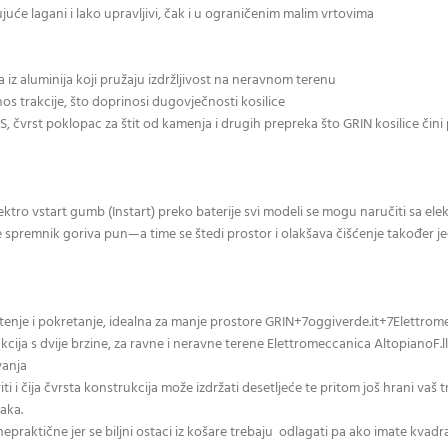
će lagani i lako upravljivi, čak i u ograničenim malim vrtovima
a iz aluminija koji pružaju izdržljivost na neravnom terenu
nos trakcije, što doprinosi dugovječnosti kosilice
čvrst poklopac za štit od kamenja i drugih prepreka što GRIN kosilice čini
elektro vstart gumb (Instart) preko baterije svi modeli se mogu naručiti sa el
e spremnik goriva pun—a time se štedi prostor i olakšava čišćenje također j
enje i pokretanje, idealna za manje prostore GRIN+7oggiverde.it+7Elettrom
cija s dvije brzine, za ravne i neravne terene Elettromeccanica AltopianoF.l
vanja
 i čija čvrsta konstrukcija može izdržati desetljeće te pritom još hrani vaš 
jaka.
raktične jer se biljni ostaci iz košare trebaju odlagati pa ako imate kvadr