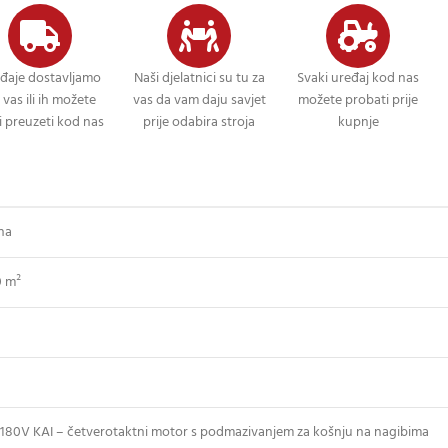
đaje dostavljamo
Naši djelatnici su tu za
Svaki uređaj kod nas
 vas ili ih možete
vas da vam daju savjet
možete probati prije
 preuzeti kod nas
prije odabira stroja
kupnje
na
0 m²
180V KAI – četverotaktni motor s podmazivanjem za košnju na nagibima