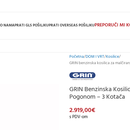
PREPORUČI MI 
O NAMA
PRATI GLS POŠILJKU
PRATI OVERSEAS POŠILJKU
Početna
DOM I VRT
Kosilice
GRIN benzinska kosilica za malčir
GRIN Benzinska Kosili
Pogonom – 3 Kotača
2.919,00
€
s PDV-om