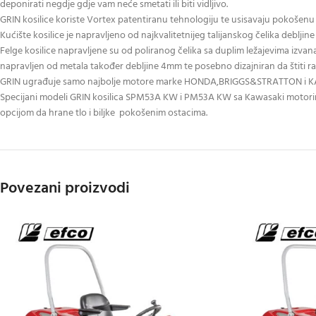
deponirati negdje gdje vam neće smetati ili biti vidljivo.
GRIN kosilice koriste Vortex patentiranu tehnologiju te usisavaju pokošenu t
Kućište kosilice je napravljeno od najkvalitetnijeg talijanskog čelika deblji
Felge kosilice napravljene su od poliranog čelika sa duplim ležajevima izva
napravljen od metala također debljine 4mm te posebno dizajniran da štiti ra
GRIN ugrađuje samo najbolje motore marke HONDA,BRIGGS&STRATTON i KAW
Specijani modeli GRIN kosilica SPM53A KW i PM53A KW sa Kawasaki motori
opcijom da hrane tlo i biljke pokošenim ostacima.
Povezani proizvodi