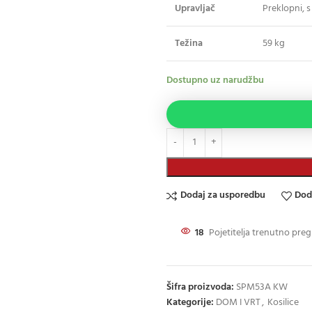
Upravljač
Preklopni, 
Težina
59 kg
Dostupno uz narudžbu
Dodaj za usporedbu
Dod
18
Pojetitelja trenutno preg
Šifra proizvoda:
SPM53A KW
Kategorije:
DOM I VRT
,
Kosilice