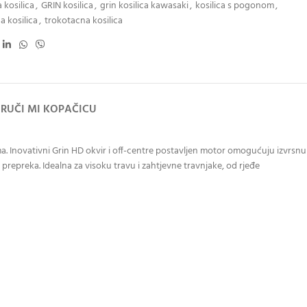
 kosilica
,
GRIN kosilica
,
grin kosilica kawasaki
,
kosilica s pogonom
,
a kosilica
,
trokotacna kosilica
RUČI MI KOPAČICU
Inovativni Grin HD okvir i off-centre postavljen motor omogućuju izvrsnu
repreka. Idealna za visoku travu i zahtjevne travnjake, od rjeđe