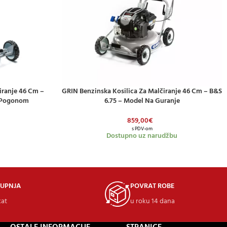
iranje 46 Cm –
GRIN Benzinska Kosilica Za Malčiranje 46 Cm – B&S
DODAJ U KOŠARICU
 Pogonom
6.75 – Model Na Guranje
859,00
€
s PDV-om
Dostupno uz narudžbu
KUPNJA
POVRAT ROBE
kat
u roku 14 dana