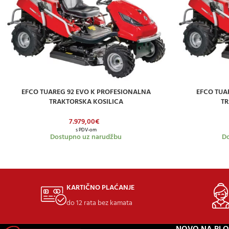
EFCO TUAREG 92 EVO K PROFESIONALNA
EFCO TUA
DODAJ U KOŠARICU
DODAJ U KOŠAR
TRAKTORSKA KOSILICA
TR
7.979,00
€
s PDV-om
Dostupno uz narudžbu
Do
KARTIČNO PLAĆANJE
do 12 rata bez kamata