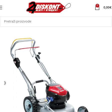
0
0,00
€