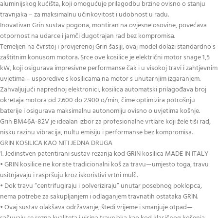
aluminijskog kućišta, koji omogućuje prilagodbu brzine ovisno o stanju
travnjaka – za maksimalnu učinkovitost i udobnost u radu.
Inovativan Grin sustav pogona, montiran na ovjesne osovine, povećava
otpornost na udarce i jamči dugotrajan rad bez kompromisa.
Temeljen na čvrstoj i provjerenoj Grin šasiji, ovaj model dolazi standardno s
zaštitnim konusom motora. Srce ove kosilice je električni motor snage 1,5
kW, koji osigurava impresivne performanse čak i u visokoj travi i zahtjevnim
uvjetima – usporedive s kosilicama na motor s unutarnjim izgaranjem.
Zahvaljujući naprednoj elektronici, kosilica automatski prilagođava broj
okretaja motora od 2.600 do 2.900 o/min, čime optimizira potrošnju
baterije i osigurava maksimalnu autonomiju ovisno o uvjetima košnje.
Grin BM46A-82V je idealan izbor za profesionalne vrtlare koji žele tiši rad,
nisku razinu vibracija, nultu emisiju i performanse bez kompromisa.
GRIN KOSILICA KAO NITI JEDNA DRUGA
1. Jedinstven patentirani sustav rezanja kod GRIN kosilica MADE IN ITALY
• GRIN kosilice ne koriste tradicionalni koš za travu—umjesto toga, travu
usitnjavaju i raspršuju kroz iskoristivi vrtni mulč.
• Dok travu “centrifugiraju i polveriziraju” unutar posebnog poklopca,
nema potrebe za sakupljanjem i odlaganjem travnatih ostataka GRIN.
• Ovaj sustav olakšava održavanje, štedi vrijeme i smanjuje otpad—