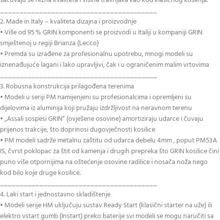
sačuvaju se rezna kvaliteta i visina travnjaka kao kod klasičnog košenja.
________________________________________
2. Made in Italy – kvaliteta dizajna i proizvodnje
• Više od 95 % GRIN komponenti se proizvodi u Italiji u kompaniji GRIN
smještenoj u regiji Brianza (Lecco)
• Premda su izrađene za profesionalnu upotrebu, mnogi modeli su
iznenađujuće lagani i lako upravljivi, čak i u ograničenim malim vrtovima
________________________________________
3. Robusna konstrukcija prilagođena terenima
• Modeli u seriji PM namijenjeni su profesionalcima i opremljeni su
dijelovima iz aluminija koji pružaju izdržljivost na neravnom terenu
• „Assali sospesi GRIN“ (ovješene osovine) amortiziraju udarce i čuvaju
prijenos trakcije, što doprinosi dugovječnosti kosilice
• PM modeli sadrže metalnu zaštitu od udarca debelu 4mm , poput PM53A
IS, čvrst poklopac za štit od kamenja i drugih prepreka što GRIN kosilice čini
puno više otpornijima na oštećenje osovine radilice i nosača noža nego
kod bilo koje druge kosilice.
________________________________________
4. Laki start i jednostavno skladištenje
• Modeli serije HM uključuju sustav Ready Start (klasični starter na uže) ili
elektro vstart gumb (Instart) preko baterije svi modeli se mogu naručiti sa