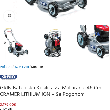
Klikni za uvećani prikaz
Početna
DOM I VRT
Kosilice
GRIN Baterijska Kosilica Za Malčiranje 46 Cm –
CRAMER LITHIUM ION – Sa Pogonom
2.179,00
€
s PDV-om