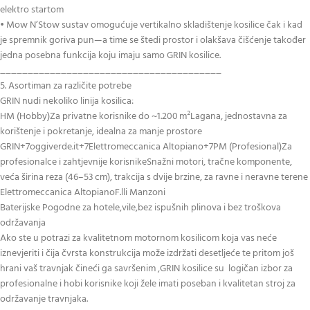
elektro startom
• Mow N’Stow sustav omogućuje vertikalno skladištenje kosilice čak i kad
je spremnik goriva pun—a time se štedi prostor i olakšava čišćenje također
jedna posebna funkcija koju imaju samo GRIN kosilice.
________________________________________
5. Asortiman za različite potrebe
GRIN nudi nekoliko linija kosilica:
HM (Hobby)Za privatne korisnike do ~1.200 m²Lagana, jednostavna za
korištenje i pokretanje, idealna za manje prostore
GRIN+7oggiverde.it+7Elettromeccanica Altopiano+7PM (Profesional)Za
profesionalce i zahtjevnije korisnikeSnažni motori, tračne komponente,
veća širina reza (46–53 cm), trakcija s dvije brzine, za ravne i neravne terene
Elettromeccanica AltopianoF.lli Manzoni
Baterijske Pogodne za hotele,vile,bez ispušnih plinova i bez troškova
održavanja
Ako ste u potrazi za kvalitetnom motornom kosilicom koja vas neće
iznevjeriti i čija čvrsta konstrukcija može izdržati desetljeće te pritom još
hrani vaš travnjak čineći ga savršenim ,GRIN kosilice su logičan izbor za
profesionalne i hobi korisnike koji žele imati poseban i kvalitetan stroj za
održavanje travnjaka.