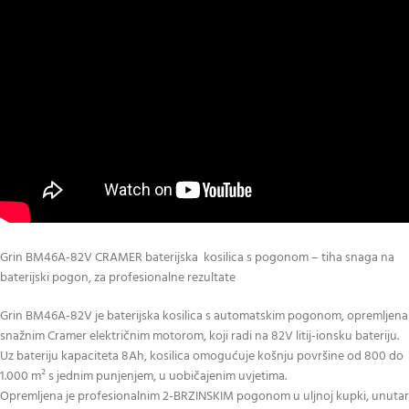
Grin BM46A-82V CRAMER baterijska kosilica s pogonom – tiha snaga na
baterijski pogon, za profesionalne rezultate
Grin BM46A-82V je baterijska kosilica s automatskim pogonom, opremljena
snažnim Cramer električnim motorom, koji radi na 82V litij-ionsku bateriju.
Uz bateriju kapaciteta 8Ah, kosilica omogućuje košnju površine od 800 do
1.000 m² s jednim punjenjem, u uobičajenim uvjetima.
Opremljena je profesionalnim 2-BRZINSKIM pogonom u uljnoj kupki, unutar