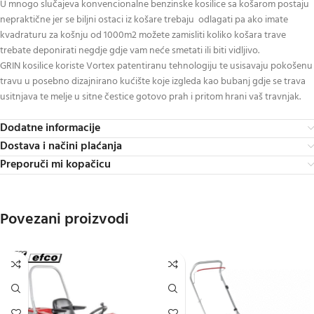
U mnogo slučajeva konvencionalne benzinske kosilice sa košarom postaju
nepraktične jer se biljni ostaci iz košare trebaju odlagati pa ako imate
kvadraturu za košnju od 1000m2 možete zamisliti koliko košara trave
trebate deponirati negdje gdje vam neće smetati ili biti vidljivo.
GRIN kosilice koriste Vortex patentiranu tehnologiju te usisavaju pokošenu
travu u posebno dizajnirano kućište koje izgleda kao bubanj gdje se trava
usitnjava te melje u sitne čestice gotovo prah i pritom hrani vaš travnjak.
Dodatne informacije
Dostava i načini plaćanja
Preporuči mi kopačicu
Povezani proizvodi