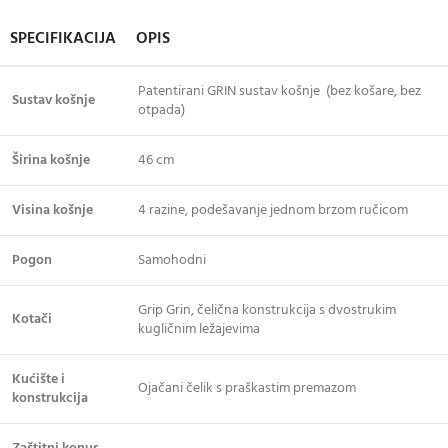
SPECIFIKACIJA
OPIS
Patentirani GRIN sustav košnje (bez košare, bez
Sustav košnje
otpada)
Širina košnje
46 cm
Visina košnje
4 razine, podešavanje jednom brzom ručicom
Pogon
Samohodni
Grip Grin, čelična konstrukcija s dvostrukim
Kotači
kugličnim ležajevima
Kućište i
Ojačani čelik s praškastim premazom
konstrukcija