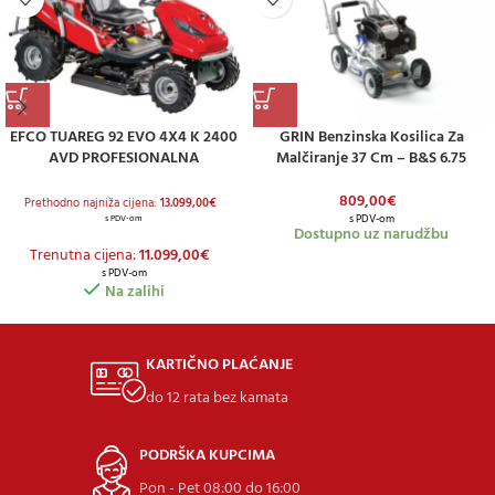
EFCO TUAREG 92 EVO 4X4 K 2400
GRIN Benzinska Kosilica Za
AVD PROFESIONALNA
Malčiranje 37 Cm – B&S 6.75
TRAKTORSKA KOSILICA
809,00
€
Prethodno najniža cijena:
13.099,00
€
s PDV-om
s PDV-om
Dostupno uz narudžbu
Trenutna cijena:
11.099,00
€
s PDV-om
Na zalihi
KARTIČNO PLAĆANJE
do 12 rata bez kamata
PODRŠKA KUPCIMA
Pon - Pet 08:00 do 16:00