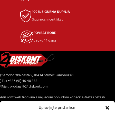
100% SIGURNA KUPNJA
Sigurnosni certifikat
POVRAT ROBE
u roku 14 dana
Samoborska cesta 9, 10434 Strmec Samoborski
Tel: +385 (91) 40 40 338
Mail: prodaja@24diskont.com
4diskont web trgovina s najvećom ponudom kopačica-freza i ostalih
trojeva za dom i vrt.
Upravljajte pristankom
NOVO NA BLOGU