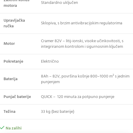
Zaštitni konus
Standardno uključen
motora
Upravljačka
Sklopiva, s brzim antivibracijskim regulatorima
ručka
Cramer 82V – litij-ionski, visoke učinkovitosti, s
Motor
integriranom kontrolom i sigurnosnim ključem
Pokretanje
Električno
8Ah – 82V, površina košnje 800–1000 m² s jednim
Baterija
punjenjem
Punjač baterije
QUICK – 120 minuta za potpuno punjenje
Težina
33 kg (bez baterije)
Na zalihi