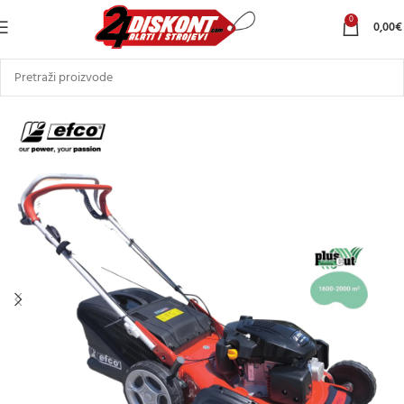
0
0,00
€