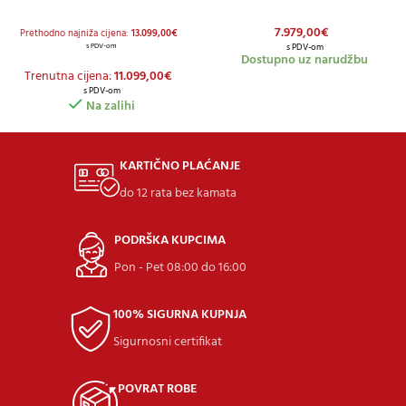
TRAKTORSKA KOSILICA
KOSILICA
7.979,00
€
Prethodno najniža cijena:
13.099,00
€
s PDV-om
s PDV-om
Dostupno uz narudžbu
Trenutna cijena:
11.099,00
€
s PDV-om
Na zalihi
KARTIČNO PLAĆANJE
do 12 rata bez kamata
PODRŠKA KUPCIMA
Pon - Pet 08:00 do 16:00
100% SIGURNA KUPNJA
Sigurnosni certifikat
POVRAT ROBE