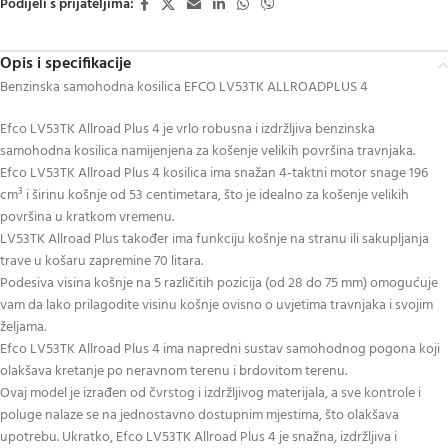
Podijeli s prijateljima:
Opis i specifikacije
Benzinska samohodna kosilica EFCO LV53TK ALLROADPLUS 4
Efco LV53TK Allroad Plus 4 je vrlo robusna i izdržljiva benzinska
samohodna kosilica namijenjena za košenje velikih površina travnjaka.
Efco LV53TK Allroad Plus 4 kosilica ima snažan 4-taktni motor snage 196
cm³ i širinu košnje od 53 centimetara, što je idealno za košenje velikih
površina u kratkom vremenu.
LV53TK Allroad Plus također ima funkciju košnje na stranu ili sakupljanja
trave u košaru zapremine 70 litara.
Podesiva visina košnje na 5 različitih pozicija (od 28 do 75 mm) omogućuje
vam da lako prilagodite visinu košnje ovisno o uvjetima travnjaka i svojim
željama.
Efco LV53TK Allroad Plus 4 ima napredni sustav samohodnog pogona koji
olakšava kretanje po neravnom terenu i brdovitom terenu.
Ovaj model je izrađen od čvrstog i izdržljivog materijala, a sve kontrole i
poluge nalaze se na jednostavno dostupnim mjestima, što olakšava
upotrebu. Ukratko, Efco LV53TK Allroad Plus 4 je snažna, izdržljiva i