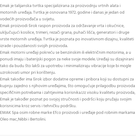
Emak je talijanska tvrtka specijalizirana za proizvodnju vrtnih alata i
motornih uređaja. Tvrtka je osnovana 1972. godine i danas je jedan od
vodećih proizvođača u svijetu.
Emak proizvodi širok raspon proizvoda za održavanje vrta i okućnice,
uključujući kosilice, trimeri, rezači grana, puhači lišća, generatori i druge
vrste motornih uređaja. Tvrtka je poznata po inovativnom dizajnu, kvaliteti
izrade i pouzdanosti svojih proizvoda.
Emak motorni uređaji pokreću se benzinskim ili električnim motorima, a u
ponudi imaju i baterijski pogon za neke svoje modele. Uređaji su dizajnirani
tako da budu što lakši za upotrebu i minimaliziraju vibracije koje bi mogle
uzrokovati umor pri korištenju.
Emak također ima širok izbor dodatne opreme i pribora koji su dostupni za
kupnju zajedno s njihovim uređajima, što omogućuje prilagodbu proizvoda
specifičnim potrebama i zahtjevima korisnika.Uz visoku kvalitetu proizvoda,
Emak je također poznat po svojoj stručnosti i podršci koju pružaju svojim
korisnicima kroz servis i tehničku podršku.
EMAK Spa osim robne marke Efco proizvodi i uređaje pod robnim markama
Oleo mac,Nibbi i Bertolini.