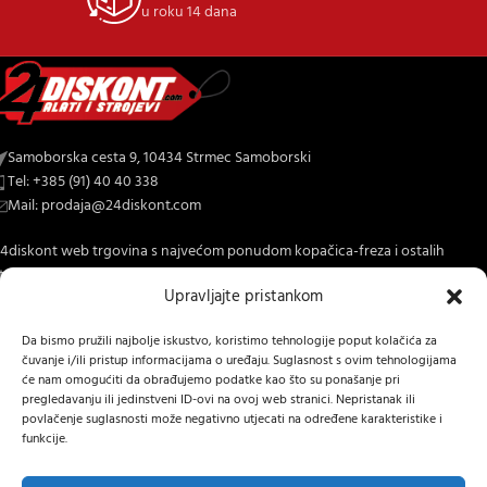
u roku 14 dana
Samoborska cesta 9, 10434 Strmec Samoborski
Tel: +385 (91) 40 40 338
Mail: prodaja@24diskont.com
4diskont web trgovina s najvećom ponudom kopačica-freza i ostalih
trojeva za dom i vrt.
Upravljajte pristankom
NOVO NA BLOGU
Da bismo pružili najbolje iskustvo, koristimo tehnologije poput kolačića za
čuvanje i/ili pristup informacijama o uređaju. Suglasnost s ovim tehnologijama
INFORMACIJE O KUPNJI
će nam omogućiti da obrađujemo podatke kao što su ponašanje pri
pregledavanju ili jedinstveni ID-ovi na ovoj web stranici. Nepristanak ili
OSTALE INFORMACIJE
povlačenje suglasnosti može negativno utjecati na određene karakteristike i
funkcije.
STRANICE