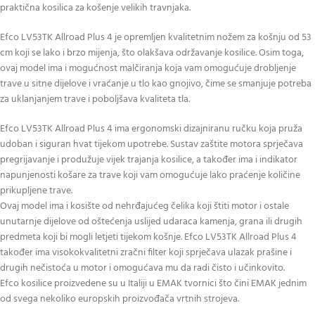
praktična kosilica za košenje velikih travnjaka.
Efco LV53TK Allroad Plus 4 je opremljen kvalitetnim nožem za košnju od 53
cm koji se lako i brzo mijenja, što olakšava održavanje kosilice. Osim toga,
ovaj model ima i mogućnost malčiranja koja vam omogućuje drobljenje
trave u sitne dijelove i vraćanje u tlo kao gnojivo, čime se smanjuje potreba
za uklanjanjem trave i poboljšava kvaliteta tla.
Efco LV53TK Allroad Plus 4 ima ergonomski dizajniranu ručku koja pruža
udoban i siguran hvat tijekom upotrebe. Sustav zaštite motora sprječava
pregrijavanje i produžuje vijek trajanja kosilice, a također ima i indikator
napunjenosti košare za trave koji vam omogućuje lako praćenje količine
prikupljene trave.
Ovaj model ima i kosište od nehrđajućeg čelika koji štiti motor i ostale
unutarnje dijelove od oštećenja uslijed udaraca kamenja, grana ili drugih
predmeta koji bi mogli letjeti tijekom košnje. Efco LV53TK Allroad Plus 4
također ima visokokvalitetni zračni filter koji sprječava ulazak prašine i
drugih nečistoća u motor i omogućava mu da radi čisto i učinkovito.
Efco kosilice proizvedene su u Italiji u EMAK tvornici što čini EMAK jednim
od svega nekoliko europskih proizvođača vrtnih strojeva.