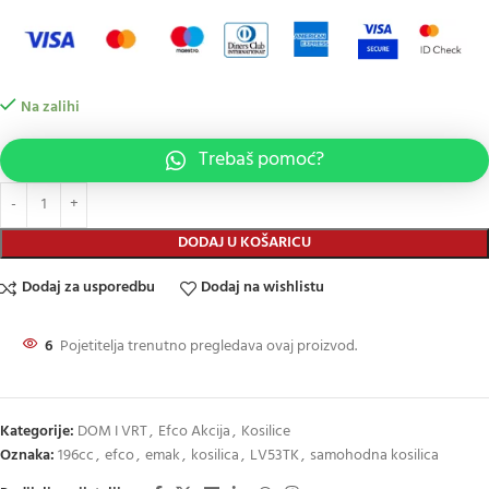
Na zalihi
Trebaš pomoć?
DODAJ U KOŠARICU
Dodaj za usporedbu
Dodaj na wishlistu
6
Pojetitelja trenutno pregledava ovaj proizvod.
Kategorije:
DOM I VRT
,
Efco Akcija
,
Kosilice
Oznaka:
196cc
,
efco
,
emak
,
kosilica
,
LV53TK
,
samohodna kosilica