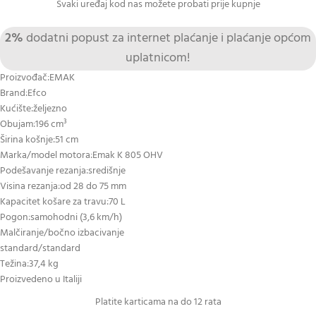
Svaki uređaj kod nas možete probati prije kupnje
2%
dodatni popust za internet plaćanje i plaćanje općom
uplatnicom!
Proizvođač:EMAK
Brand:Efco
Kućište:željezno
Obujam:196 cm³
Širina košnje:51 cm
Marka/model motora:Emak K 805 OHV
Podešavanje rezanja:središnje
Visina rezanja:od 28 do 75 mm
Kapacitet košare za travu:70 L
Pogon:samohodni (3,6 km/h)
Malčiranje/bočno izbacivanje
standard/standard
Težina:37,4 kg
Proizvedeno u Italiji
Platite karticama na do 12 rata