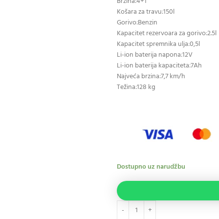
Brzina:4+1
Košara za travu:150l
Gorivo:Benzin
Kapacitet rezervoara za gorivo:2.5l
Kapacitet spremnika ulja:0,5l
Li-ion baterija napona:12V
Li-ion baterija kapaciteta:7Ah
Najveća brzina:7,7 km/h
Težina:128 kg
Dostupno uz narudžbu