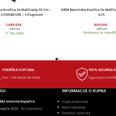
ka Kosilica Za Malčiranje 53 Cm –
GRIN Benzinska Kosilica Za Malčir
ICU
DODAJ U KOŠARICU
LITHIUM ION – S Pogonom
6.75
2.489,00
€
809,00
€
s PDV-om
s PDV-om
Dostupno uz narudž
Na zalihi
PODRŠKA KUPCIMA
100% SIGURNA 
Pon - Pet 08:00 do 16:00
Sigurnosni certifi
OGU
INFORMACIJE O KUPNJI
bbi motorne kopačice
Uvjeti poslovanja
Načini plaćanja
 veljače 2024.
No Comments
Dostava i isporuka