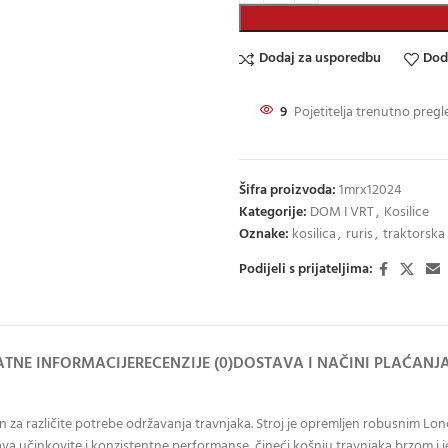
Dodaj za usporedbu
Dod
9
Pojetitelja trenutno pregl
Šifra proizvoda:
1mrx12024
Kategorije:
DOM I VRT
,
Kosilice
Oznake:
kosilica
,
ruris
,
traktorska 
Podijeli s prijateljima:
TNE INFORMACIJE
RECENZIJE (0)
DOSTAVA I NAČINI PLAĆANJ
ran za različite potrebe održavanja travnjaka. Stroj je opremljen robusnim 
va učinkovite i konzistentne performanse, čineći košnju travnjaka brzom i