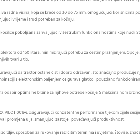
radna visina, koja se kreće od 30 do 75 mm, omogućujući korisnicima postiza
ujući vrijeme i trud potreban za košnju.
rske kosilice poboljšana zahvaljujući višestrukim funkcionalnostima koje nudi. S
olektora od 150 litara, minimizirajući potrebu za čestim pražnjenjem. Opcije 
vih tvari u tlo.
uravajući da traktor ostane čist i dobro održavan, što značajno produžuje n
mbinaciji s elektronskim paljenjem osigurava glatko i pouzdano funkcioniran
a odabir optimalne brzine za njihove potrebe košnje. S maksimalnom brzinom
X PILOT 001M, osiguravajući konzistentne performanse tijekom cijele sesije k
iva i promjena ulja, smanjujući zastoje i povećavajući produktivnost.
izdržljiv, sposoban za rukovanje različitim terenima i uvjetima. Štoviše, zna