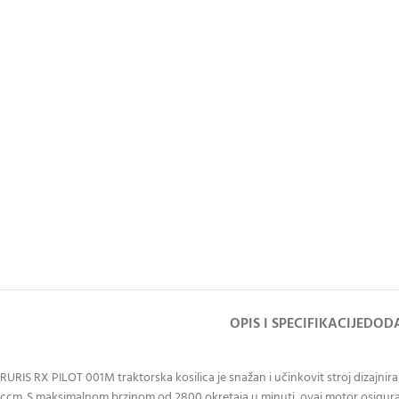
OPIS I SPECIFIKACIJE
DODA
RURIS RX PILOT 001M traktorska kosilica je snažan i učinkovit stroj dizajni
ccm. S maksimalnom brzinom od 2800 okretaja u minuti, ovaj motor osigura