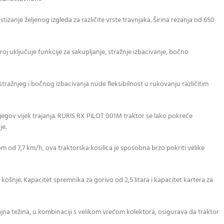
nje željenog izgleda za različite vrste travnjaka. Širina rezanja od 650
troj uključuje funkcije za sakupljanje, stražnje izbacivanje, bočno
stražnjeg i bočnog izbacivanja nude fleksibilnost u rukovanju različitim
jegov vijek trajanja. RURIS RX PILOT 001M traktor se lako pokreće
je.
 od 7,7 km/h, ova traktorska kosilica je sposobna brzo pokriti velike
ošnje. Kapacitet spremnika za gorivo od 2,5 litara i kapacitet kartera za
čajna težina, u kombinaciji s velikom vrećom kolektora, osigurava da traktor