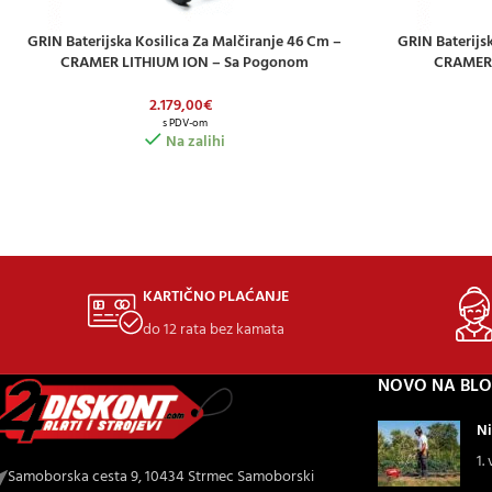
GRIN Baterijska Kosilica Za Malčiranje 46 Cm –
GRIN Baterijs
DODAJ U KOŠARICU
DODAJ U KOŠAR
CRAMER LITHIUM ION – Sa Pogonom
CRAMER 
2.179,00
€
s PDV-om
Na zalihi
KARTIČNO PLAĆANJE
do 12 rata bez kamata
NOVO NA BL
Ni
1.
Samoborska cesta 9, 10434 Strmec Samoborski