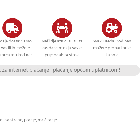
đaje dostavljamo
Naši djelatnici su tu za
Svaki uređaj kod nas
 vas ili ih možete
vas da vam daju savjet
možete probati prije
 preuzeti kod nas
prije odabira stroja
kupnje
za internet plaćanje i plaćanje općom uplatnicom!
 i sa strane, pranje, malčiranje