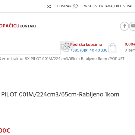
COMPARE
WISHLIST
PRIJAVA / REGISTRACI
KOPAČICU
KONTAKT
0,00
Podrška kupcima
+385 (0)91 40 40 338
0
ite
S vrtni traktor RX PILOT 001M/224cm3/65cm-Rabljeno 1kom /POPUST!
RX PILOT 001M/224cm3/65cm-Rabljeno 1kom
,00
€