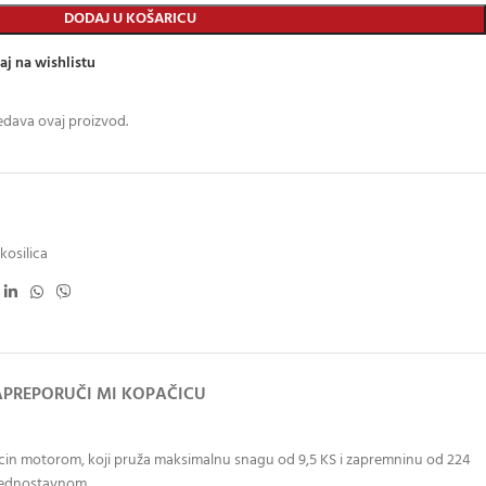
DODAJ U KOŠARICU
aj na wishlistu
edava ovaj proizvod.
kosilica
A
PREPORUČI MI KOPAČICU
Loncin motorom, koji pruža maksimalnu snagu od 9,5 KS i zapremninu od 224
 jednostavnom.