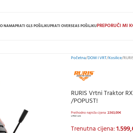
PREPORUČI MI 
O NAMA
PRATI GLS POŠILJKU
PRATI OVERSEAS POŠILJKU
Početna
DOM I VRT
Kosilice
RURI
RURIS Vrtni Traktor 
/POPUST!
Prethodno najniža cijena:
2.563,00
€
s PDV-om
Trenutna cijena:
1.599