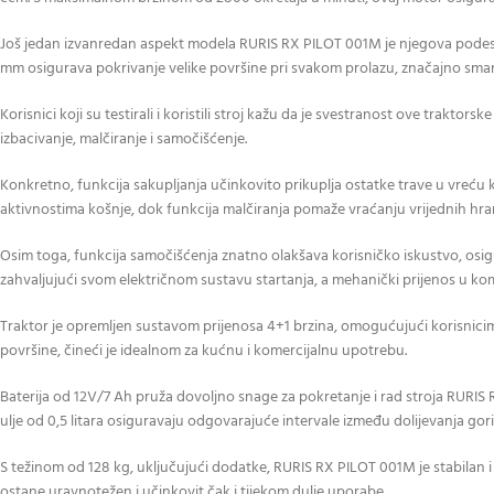
Još jedan izvanredan aspekt modela RURIS RX PILOT 001M je njegova podesiva 
mm osigurava pokrivanje velike površine pri svakom prolazu, značajno smanj
Korisnici koji su testirali i koristili stroj kažu da je svestranost ove trakto
izbacivanje, malčiranje i samočišćenje.
Konkretno, funkcija sakupljanja učinkovito prikuplja ostatke trave u vreću k
aktivnostima košnje, dok funkcija malčiranja pomaže vraćanju vrijednih hranji
Osim toga, funkcija samočišćenja znatno olakšava korisničko iskustvo, osig
zahvaljujući svom električnom sustavu startanja, a mehanički prijenos u ko
Traktor je opremljen sustavom prijenosa 4+1 brzina, omogućujući korisnicim
površine, čineći je idealnom za kućnu i komercijalnu upotrebu.
Baterija od 12V/7 Ah pruža dovoljno snage za pokretanje i rad stroja RURIS R
ulje od 0,5 litara osiguravaju odgovarajuće intervale između dolijevanja gor
S težinom od 128 kg, uključujući dodatke, RURIS RX PILOT 001M je stabilan i 
ostane uravnotežen i učinkovit čak i tijekom dulje uporabe.