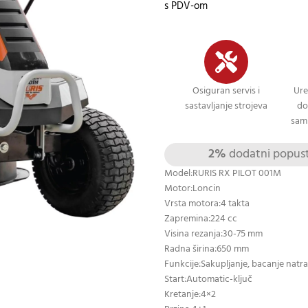
s PDV-om
Osiguran servis i
Ure
sastavljanje strojeva
do
sami
2%
dodatni popust 
Model:RURIS RX PILOT 001M
Motor:Loncin
Vrsta motora:4 takta
Zapremina:224 cc
Visina rezanja:30-75 mm
Radna širina:650 mm
Funkcije:Sakupljanje, bacanje natrag
Start:Automatic-ključ
Kretanje:4×2