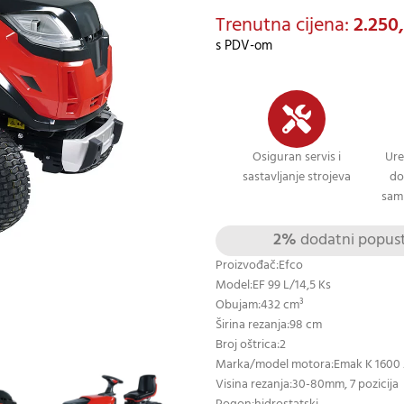
Trenutna cijena:
2.250
s PDV-om
Osiguran servis i
Ure
sastavljanje strojeva
do
sami
2%
dodatni popust 
Proizvođač:Efco
Model:EF 99 L/14,5 Ks
Obujam:432 cm³
Širina rezanja:98 cm
Broj oštrica:2
Marka/model motora:Emak K 1600
Visina rezanja:30-80mm, 7 pozicija