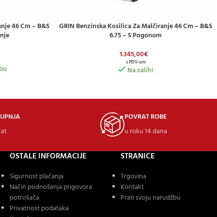
anje 46 Cm – B&S
GRIN Benzinska Kosilica Za Malčiranje 46 Cm – B&S
DODAJ U KOŠARICU
nje
6.75 – S Pogonom
1.345,00
€
s PDV-om
bu
Na zalihi
KUPNJA
POVRAT ROBE
kat
u roku 14 dana
OSTALE INFORMACIJE
STRANICE
Sigurnost plaćanja
Trgovina
Način podnošenja prigovora
Kontakt
potrošača
Prati svoju narudžbu
Privatnost podataka