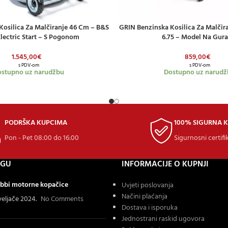
Kosilica Za Malčiranje 46 Cm – B&S
GRIN Benzinska Kosilica Za Malčir
ICU
DODAJ U KOŠARICU
Electric Start – S Pogonom
6.75 – Model Na Gura
1.545,00
€
859,00
€
s PDV-om
s PDV-om
stupno uz narudžbu
Dostupno uz narudž
PODRŠKA KUPCIMA
100% SIGURNA 
Pon - Pet 08:00 do 16:00
Sigurnosni certifi
OGU
INFORMACIJE O KUPNJI
bbi motorne kopačice
Uvjeti poslovanja
Načini plaćanja
 veljače 2024.
No Comments
Dostava i isporuka
Jednostrani raskid ugovora