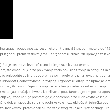
onalnu snagu i pouzdanost za besprijekoran travnjak! S snagom motora od 14,
prilagodbu prema vašim željama. Uz ergonomski dizajniran upravljač za lako
 što je idealno za brzo i efikasno košenje raznih vrsta terena.
98 cm, što omogućuje brzo prekrivanje većih površina travnjaka bez gubitka n
ako prilagodite dužinu trave prema svojim preferencijama i uvjetima travnja
 na udobnost i jednostavnost upravljanja. Ergonomski dizajniran upravljač 
a gorivo, što omogućuje duže vrijeme rada bez potrebe za čestim punjenjem.
ih materijala, pružajući izvrsnu izdržljivost i pouzdanost tijekom godina upor
voćnjake, livade i druge prostore gdje je potrebno brzo i učinkovito košenje.
ično dolazi i razdoblje servisne podrške koje može uključivati tehničku podr
e brzo, učinkovito i profesionalno uređivanje svog travnjaka. Njezine snage i 