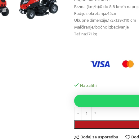
Pogon:hidrostatski
Brzina (km/h):0 do 8,8 km/h naprij
Radijus okretanja:45cm
Ukupne dimenzije:172x139x110 cm
Malčiranje/bočno izbacivanje
Težina:171 kg
Na zalihi
Dodaj za usporedbu
Dod