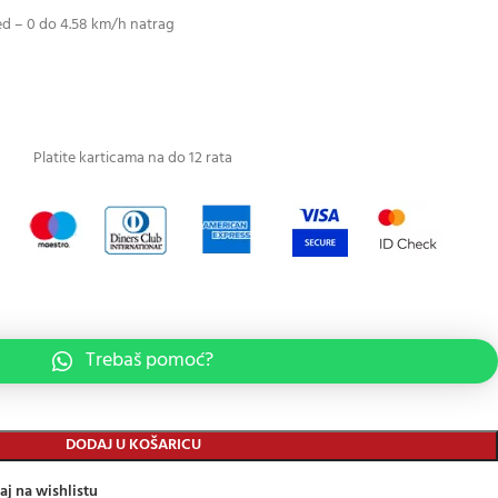
ed – 0 do 4.58 km/h natrag
Platite karticama na do 12 rata
Trebaš pomoć?
DODAJ U KOŠARICU
aj na wishlistu