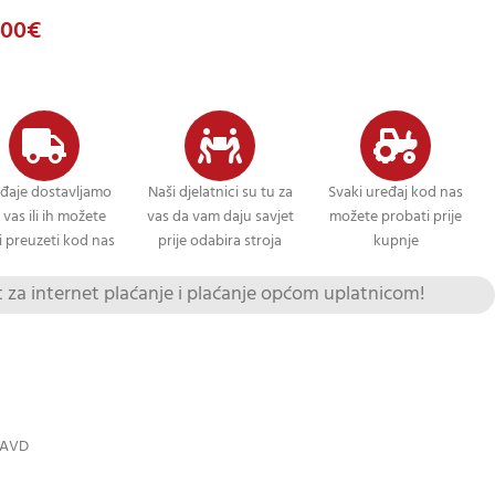
,00
€
đaje dostavljamo
Naši djelatnici su tu za
Svaki uređaj kod nas
 vas ili ih možete
vas da vam daju savjet
možete probati prije
 preuzeti kod nas
prije odabira stroja
kupnje
za internet plaćanje i plaćanje općom uplatnicom!
 AVD