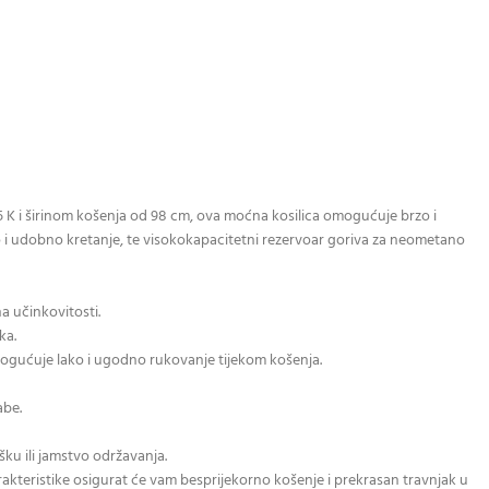
5 K i širinom košenja od 98 cm, ova moćna kosilica omogućuje brzo i
 i udobno kretanje, te visokokapacitetni rezervoar goriva za neometano
a učinkovitosti.
ka.
omogućuje lako i ugodno rukovanje tijekom košenja.
abe.
šku ili jamstvo održavanja.
karakteristike osigurat će vam besprijekorno košenje i prekrasan travnjak u