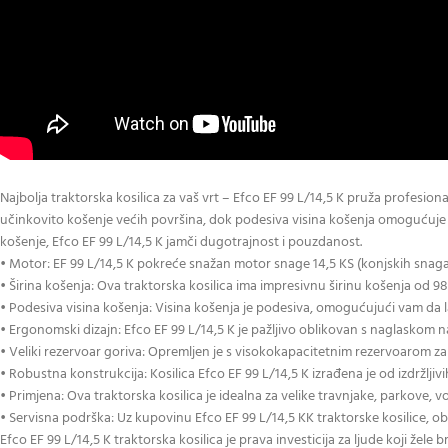
Najbolja traktorska kosilica za vaš vrt – Efco EF 99 L/14,5 K pruža profesi
učinkovito košenje većih površina, dok podesiva visina košenja omogućuje 
košenje, Efco EF 99 L/14,5 K jamči dugotrajnost i pouzdanost.
• Motor: EF 99 L/14,5 K pokreće snažan motor snage 14,5 KS (konjskih snaga),
• Širina košenja: Ova traktorska kosilica ima impresivnu širinu košenja od 
• Podesiva visina košenja: Visina košenja je podesiva, omogućujući vam da l
• Ergonomski dizajn: Efco EF 99 L/14,5 K je pažljivo oblikovan s naglaskom
• Veliki rezervoar goriva: Opremljen je s visokokapacitetnim rezervoarom z
• Robustna konstrukcija: Kosilica Efco EF 99 L/14,5 K izrađena je od izdržljiv
• Primjena: Ova traktorska kosilica je idealna za velike travnjake, parkove, 
• Servisna podrška: Uz kupovinu Efco EF 99 L/14,5 KK traktorske kosilice, ob
Efco EF 99 L/14,5 K traktorska kosilica je prava investicija za ljude koji žel