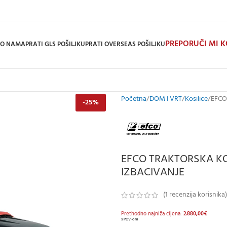
PREPORUČI MI 
O NAMA
PRATI GLS POŠILJKU
PRATI OVERSEAS POŠILJKU
Početna
DOM I VRT
Kosilice
EFCO
-25%
EFCO TRAKTORSKA KOS
IZBACIVANJE
(
1
recenzija korisnika)
Prethodno najniža cijena:
2.880,00
€
s PDV-om