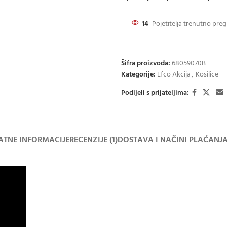
14
Pojetitelja trenutno preg
Šifra proizvoda:
68059070B
Kategorije:
Efco Akcija
,
Kosilice
Podijeli s prijateljima:
TNE INFORMACIJE
RECENZIJE (1)
DOSTAVA I NAČINI PLAĆANJ