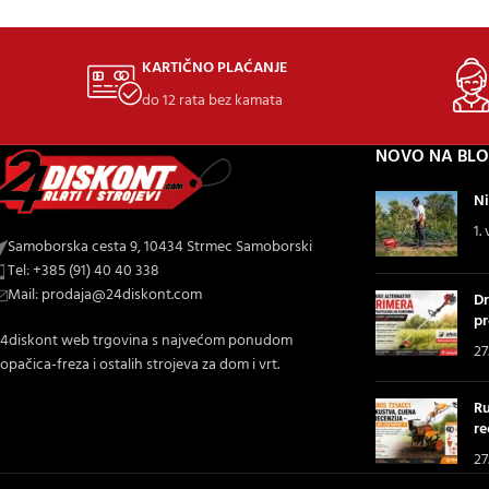
KARTIČNO PLAĆANJE
do 12 rata bez kamata
NOVO NA BL
Ni
1.
Samoborska cesta 9, 10434 Strmec Samoborski
Tel: +385 (91) 40 40 338
Mail: prodaja@24diskont.com
Dr
pr
4diskont web trgovina s najvećom ponudom
27
opačica-freza i ostalih strojeva za dom i vrt.
Ru
re
27