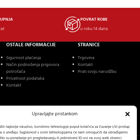
KUPNJA
POVRAT ROBE
kat
u roku 14 dana
OSTALE INFORMACIJE
STRANICE
Sigurnost plaćanja
Trgovina
Način podnošenja prigovora
Kontakt
potrošača
Prati svoju narudžbu
Privatnost podataka
Kontakt
Upravljajte pristankom
ili najbolje iskustvo, koristimo tehnologije poput kolačića za čuvanje i/ili pristup
a o uređaju. Suglasnost s ovim tehnologijama će nam omogućiti da obrađujemo
to su ponašanje pri pregledavanju ili jedinstveni ID-ovi na ovoj web stranici.