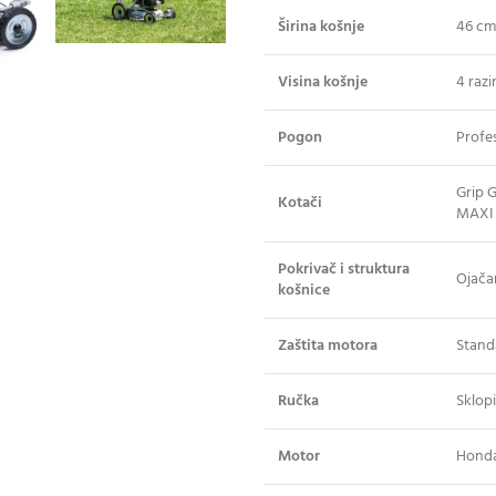
Širina košnje
46 cm
Visina košnje
4 raz
Pogon
Profes
Grip G
Kotači
MAXI
Pokrivač i struktura
Ojača
košnice
Zaštita motora
Stand
Ručka
Sklopi
Motor
Honda