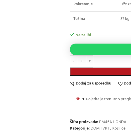
Pokretanje
Uže za
Težina
37 kg
Na zalihi
Dodaj za usporedbu
Dod
9
Pojetitelja trenutno pregl
Šifra proizvoda:
PM46A HONDA
Kategorije:
DOM I VRT
,
Kosilice