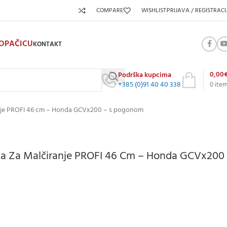
COMPARE
WISHLIST
PRIJAVA / REGISTRACI
KOPAČICU
KONTAKT
0,00
Podrška kupcima
+385 (0)91 40 40 338
0
ite
ranje PROFI 46 cm – Honda GCVx200 – s pogonom
ica Za Malčiranje PROFI 46 Cm – Honda GCVx200