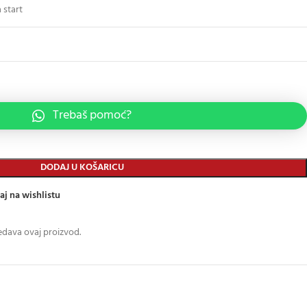
 start
Trebaš pomoć?
DODAJ U KOŠARICU
aj na wishlistu
edava ovaj proizvod.