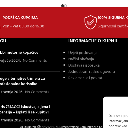
PODRŠKA KUPCIMA
100% SIGURNA 
Pon - Pet 08:00 do 16:00
Sigurnosni certifi
OGU
INFORMACIJE O KUPNJI
bbi motorne kopačice
Uvjeti poslovanja
Načini plaćanja
 veljače 2024.
No Comments
Dostava i isporuka
Jednostrani raskid ugovora
Reklamacije i povrat
uge alternative trimera za
ofesionalne korisnike
. travnja 2026.
No Comments
ris 731ACC1 iskustva, cijena i
cenzija – isplati li se kupiti??
Da bismo pruž
. travnja 2026.
No Comments
informacijam
podatke kao š
24 DISKONT
2022 IZRADA
Lumen tržišne komunikacije j.d.o.o.
.