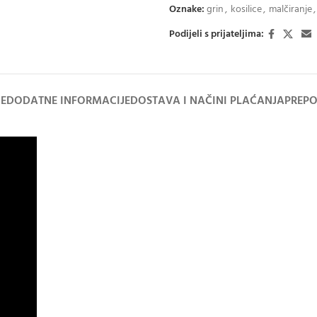
Oznake:
grin
,
kosilice
,
malčiranje
,
Podijeli s prijateljima:
JE
DODATNE INFORMACIJE
DOSTAVA I NAČINI PLAĆANJA
PREPO