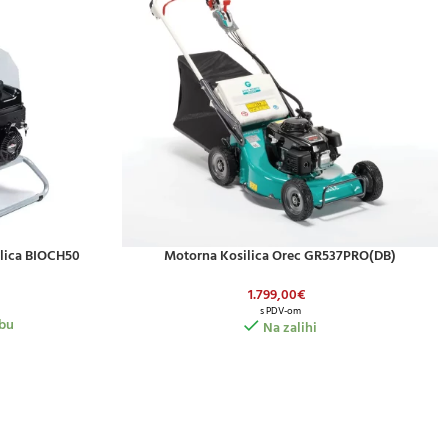
ilica BIOCH50
Motorna Kosilica Orec GR537PRO(DB)
DODAJ U KOŠARICU
1.799,00
€
s PDV-om
bu
Na zalihi