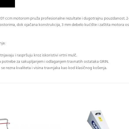
 ccm motorom pruža profesionalne rezultate i dugotrajnu pouzdanost. 2-
rostorima, dok ojačana konstrukcija, 3 mm debelo kućište i zaštita motora os
nja:
njavaju i raspršuju kroz iskoristivi vrtni mulč.
a potrebe za sakupljanjem i odlaganjem travnatih ostataka GRIN.
e rezna kvaliteta i visina travnjaka kao kod klasičnog košenja.