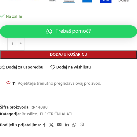
Na zalihi
Trebaš pomoć?
DODAJ U KOŠARICU
Dodaj za usporedbu
Dodaj na wishlistu
11
Pojetitelja trenutno pregledava ovaj proizvod.
Šifra proizvoda:
RR44080
Kategorije:
Brusilice
,
ELEKTRIČNI ALATI
Podijeli s prijateljima: