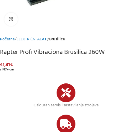
Klikni za uvećani prikaz
Početna
ELEKTRIČNI ALATI
Brusilice
Rapter Profi Vibraciona Brusilica 260W
41,81
€
s PDV-om
Osiguran servis i sastavljanje strojeva