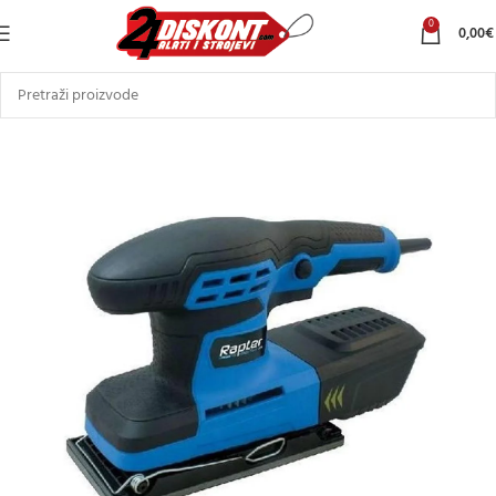
0
0,00
€