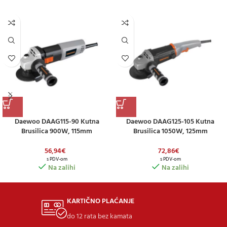
Daewoo DAAG115-90 Kutna
Daewoo DAAG125-105 Kutna
Brusilica 900W, 115mm
Brusilica 1050W, 125mm
56,94
€
72,86
€
s PDV-om
s PDV-om
Na zalihi
Na zalihi
KARTIČNO PLAĆANJE
do 12 rata bez kamata