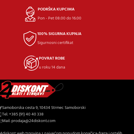
PODRŠKA KUPCIMA
Pon - Pet 08:00 do 16:00
100% SIGURNA KUPNJA
Sigurnosni certifikat
POVRAT ROBE
u roku 14 dana
Samoborska cesta 9, 10434 Strmec Samoborski
Tel: +385 (91) 40 40 338
Mail: prodaja@24diskont.com
4diskont web trgovina s najvećom ponudom kopačica-freza i ostalih