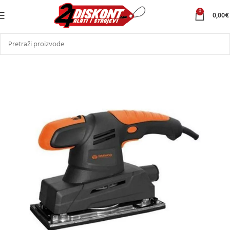
0
0,00
€