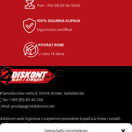
Pon - Pet 08:00 do 16:00
100% SIGURNA KUPNJA
Sigurnosni certifikat
POVRAT ROBE
u roku 14 dana
Samoborska cesta 9, 10434 Strmec Samoborski
Tel: +385 (91) 40 40 338
Mail: prodaja@24diskont.com
4diskont web trgovina s najvećom ponudom kopačica-freza i ostalih
trojeva za dom i vrt.
Upravljajte pristankom