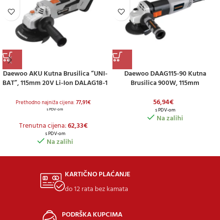
Daewoo AKU Kutna Brusilica “UNI-
Daewoo DAAG115-90 Kutna
BAT”, 115mm 20V Li-Ion DALAG18-1
Brusilica 900W, 115mm
56,94
€
Prethodno najniža cijena:
77,91
€
s PDV-om
s PDV-om
Na zalihi
Trenutna cijena:
62,33
€
s PDV-om
Na zalihi
KARTIČNO PLAĆANJE
do 12 rata bez kamata
PODRŠKA KUPCIMA