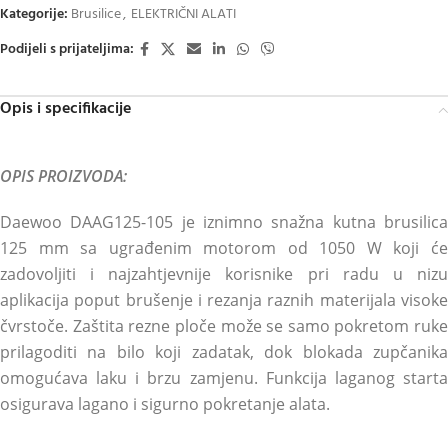
Kategorije:
Brusilice
,
ELEKTRIČNI ALATI
Podijeli s prijateljima:
Opis i specifikacije
OPIS PROIZVODA:
Daewoo DAAG125-105 je iznimno snažna kutna brusilica
125 mm sa ugrađenim motorom od 1050 W koji će
zadovoljiti i najzahtjevnije korisnike pri radu u nizu
aplikacija poput brušenje i rezanja raznih materijala visoke
čvrstoče. Zaštita rezne ploče može se samo pokretom ruke
prilagoditi na bilo koji zadatak, dok blokada zupčanika
omogućava laku i brzu zamjenu. Funkcija laganog starta
osigurava lagano i sigurno pokretanje alata.