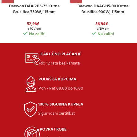
Daewoo DAAG115-75 Kutna
Daewoo DAAG115-90 Kutna
Brusilica 750W, 115mm
Brusilica 900W, 115mm
52,96
€
56,94
€
s PDV-om
s PDV-om
Na zalihi
Na zalihi
KARTIČNO PLAĆANJE
do 12 rata bez kamata
PODRŠKA KUPCIMA
Pon - Pet 08:00 do 16:00
100% SIGURNA KUPNJA
Sigurnosni certifikat
POVRAT ROBE