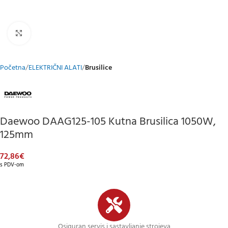
Klikni za uvećani prikaz
Početna
ELEKTRIČNI ALATI
Brusilice
Daewoo DAAG125-105 Kutna Brusilica 1050W,
125mm
72,86
€
s PDV-om
Osiguran servis i sastavljanje strojeva