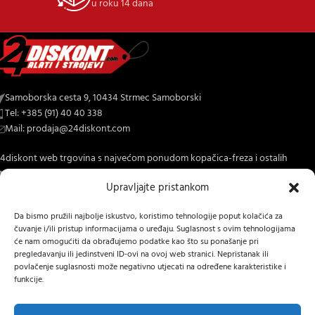
u roku 14 dana
Samoborska cesta 9, 10434 Strmec Samoborski
Tel: +385 (91) 40 40 338
Mail: prodaja@24diskont.com
4diskont web trgovina s najvećom ponudom kopačica-freza i ostalih
trojeva za dom i vrt.
Upravljajte pristankom
NOVO NA BLOGU
Da bismo pružili najbolje iskustvo, koristimo tehnologije poput kolačića za
čuvanje i/ili pristup informacijama o uređaju. Suglasnost s ovim tehnologijama
INFORMACIJE O KUPNJI
će nam omogućiti da obrađujemo podatke kao što su ponašanje pri
pregledavanju ili jedinstveni ID-ovi na ovoj web stranici. Nepristanak ili
OSTALE INFORMACIJE
povlačenje suglasnosti može negativno utjecati na određene karakteristike i
funkcije.
STRANICE
24 DISKONT
2022 IZRADA
Lumen tržišne komunikacije j.d.o.o.
.