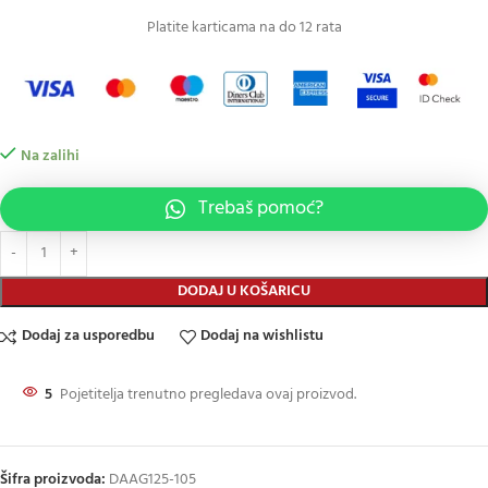
Platite karticama na do 12 rata
Na zalihi
Trebaš pomoć?
DODAJ U KOŠARICU
Dodaj za usporedbu
Dodaj na wishlistu
5
Pojetitelja trenutno pregledava ovaj proizvod.
Šifra proizvoda:
DAAG125-105