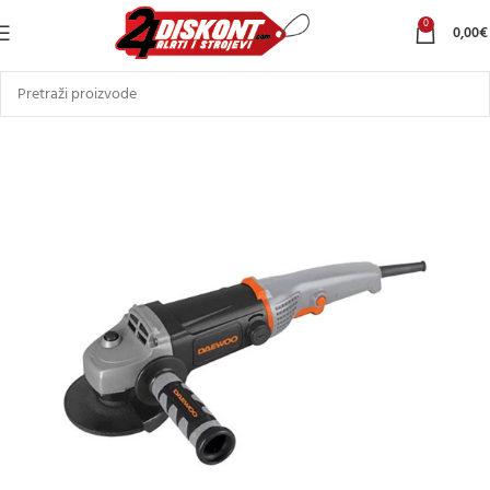
0
0,00
€