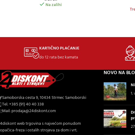
Na zalihi
Tr
KARTIČNO PLAĆANJE
do 12 rata bez kamata
NOVO NA BL
Ni
1.
Samoborska cesta 9, 10434 Strmec Samoborski
Tel: +385 (91) 40 40 338
Mail: prodaja@24diskont.com
Dr
pr
4diskont web trgovina s najvećom ponudom
27
opačica-freza i ostalih strojeva za dom i vrt.