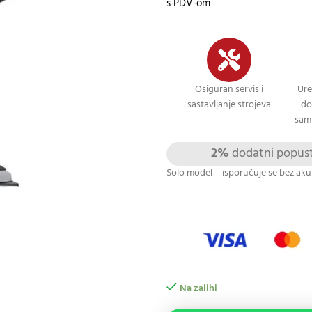
s PDV-om
Osiguran servis i
Ure
sastavljanje strojeva
do
sami
2%
dodatni popust 
Solo model – isporučuje se bez aku
Na zalihi