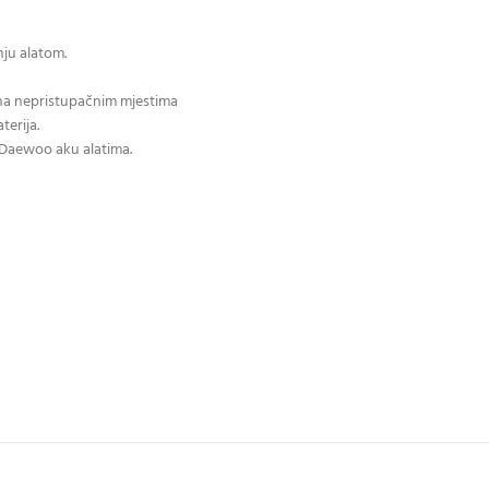
ju alatom.
 na nepristupačnim mjestima
terija.
 Daewoo aku alatima.