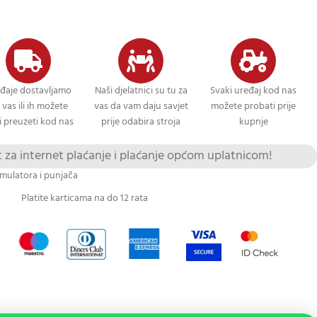
đaje dostavljamo
Naši djelatnici su tu za
Svaki uređaj kod nas
 vas ili ih možete
vas da vam daju savjet
možete probati prije
 preuzeti kod nas
prije odabira stroja
kupnje
za internet plaćanje i plaćanje općom uplatnicom!
mulatora i punjača
Platite karticama na do 12 rata