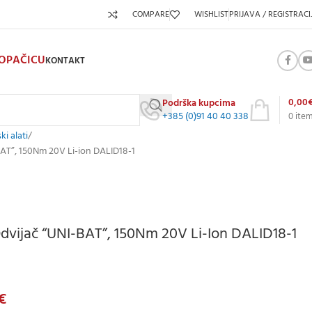
COMPARE
WISHLIST
PRIJAVA / REGISTRACI
KOPAČICU
KONTAKT
0,00
Podrška kupcima
+385 (0)91 40 40 338
0
ite
ki alati
AT”, 150Nm 20V Li-ion DALID18-1
vijač “UNI-BAT”, 150Nm 20V Li-Ion DALID18-1
€