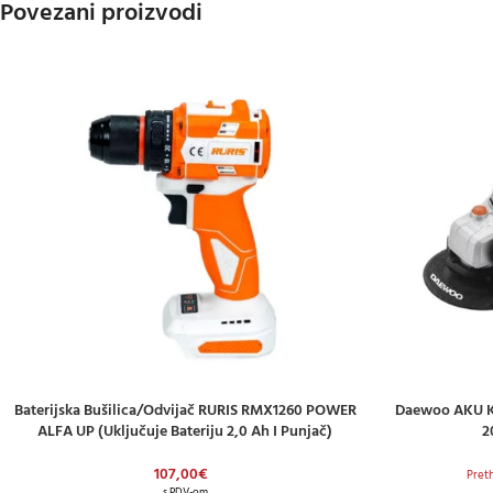
Povezani proizvodi
Baterijska Bušilica/odvijač RURIS RMX1260 POWER
Daewoo AKU Ku
DODAJ U KOŠARICU
DODAJ U KOŠAR
ALFA UP (uključuje Bateriju 2,0 Ah I Punjač)
2
107,00
€
Pret
s PDV-om