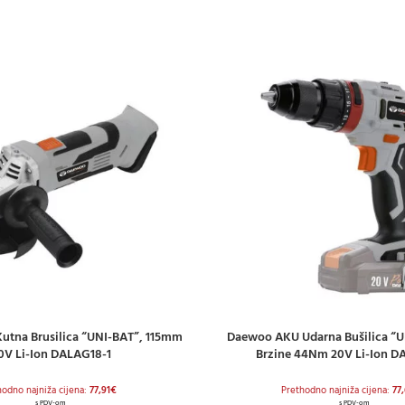
tna Brusilica “UNI-BAT”, 115mm
Daewoo AKU Udarna Bušilica “UN
ICU
DODAJ U KOŠARICU
0V Li-Ion DALAG18-1
Brzine 44Nm 20V Li-Ion D
hodno najniža cijena:
77,91
€
Prethodno najniža cijena:
77
s PDV-om
s PDV-om