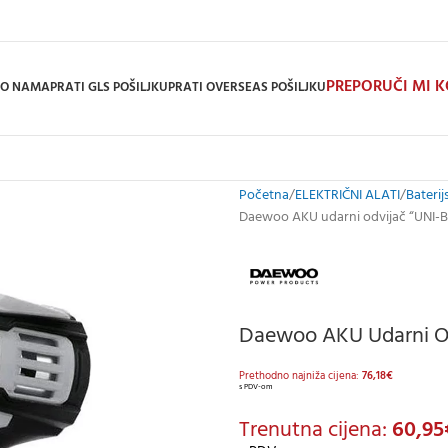
PREPORUČI MI 
O NAMA
PRATI GLS POŠILJKU
PRATI OVERSEAS POŠILJKU
Početna
ELEKTRIČNI ALATI
Baterijs
Daewoo AKU udarni odvijač “UNI-B
Daewoo AKU Udarni Od
Prethodno najniža cijena:
76,18
€
s PDV-om
Trenutna cijena:
60,95