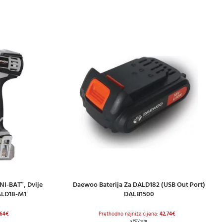
I-BAT”, Dvije
Daewoo Baterija Za DALD182 (USB Out Port)
DODAJ U KOŠARICU
ALD18-M1
DALB1500
,64
€
Prethodno najniža cijena:
42,74
€
s PDV-om