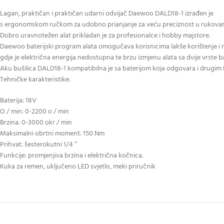
Lagan, praktičan i praktičan udarni odvijač Daewoo DALD18-1 izrađen je
s ergonomskom ručkom za udobno prianjanje za veću preciznost u rukovan
Dobro uravnotežen alat prikladan je za profesionalce i hobby majstore.
Daewoo baterijski program alata omogučava korisnicima lakše korištenje i
gdje je električna energija nedostupna te brzu izmjenu alata sa dvije vrste ba
Aku bušilica DALD18-1 kompatibilna je sa baterijom koja odgovara i drugim
Tehničke karakteristike:
Baterija: 18V
O / min: 0-2200 o / min
Brzina: 0-3000 okr / min
Maksimalni obrtni moment: 150 Nm
Prihvat: šesterokutni 1/4 ”
Funkcije: promjenjiva brzina i električna kočnica.
Kuka za remen, uključeno LED svjetlo, meki priručnik