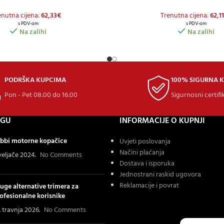
enutna cijena:
62,33
€
Trenutna cijena:
62,11
s PDV-om
s PDV-om
Na zalihi
Na zalihi
PODRŠKA KUPCIMA
100% SIGURNA 
Pon - Pet 08:00 do 16:00
Sigurnosni certifi
OGU
INFORMACIJE O KUPNJI
bbi motorne kopačice
Uvjeti poslovanja
Načini plaćanja
 veljače 2024.
No Comments
Dostava i isporuka
Jednostrani raskid ugovora
Reklamacije i povrat
uge alternative trimera za
ofesionalne korisnike
. travnja 2026.
No Comments