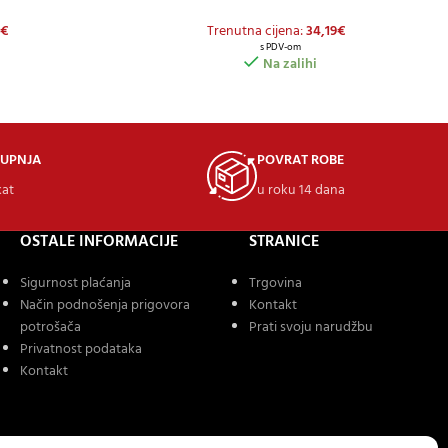
€
Trenutna cijena:
34,19
€
s PDV-om
Na zalihi
KUPNJA
POVRAT ROBE
kat
u roku 14 dana
OSTALE INFORMACIJE
STRANICE
Sigurnost plaćanja
Trgovina
Način podnošenja prigovora
Kontakt
potrošača
Prati svoju narudžbu
Privatnost podataka
Kontakt