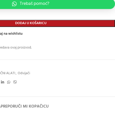
Trebaš pomoć?
DODAJ U KOŠARICU
aj na wishlistu
ledava ovaj proizvod.
ČNI ALATI
,
Odvijači
A
PREPORUČI MI KOPAČICU