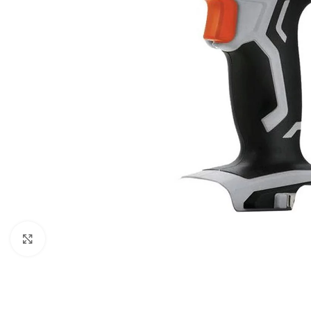
Klikni za uvećani prikaz