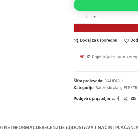
Dodaj za usporedbu
Dod
17
Pojetitelja trenutno preg
Šifra proizvoda:
DALID18-1
Kategorije:
Baterijski alati
,
ELEKTRI
Podijeli s prijateljima:
TNE INFORMACIJE
RECENZIJE (0)
DOSTAVA I NAČINI PLAĆANJ