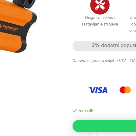
Osiguran servis i
Ure
sastavljanje strojeva
do
sami
2%
dodatni popust 
Daewoo signalno svijetlo 3.7V – D
Na zalihi