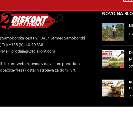
NOVO NA BL
Ni
1.
Samoborska cesta 9, 10434 Strmec Samoborski
Tel: +385 (91) 40 40 338
Mail: prodaja@24diskont.com
Dr
pr
4diskont web trgovina s najvećom ponudom
27
opačica-freza i ostalih strojeva za dom i vrt.
Ru
re
27