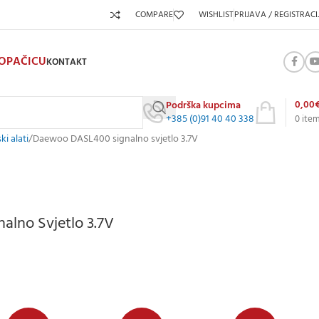
COMPARE
WISHLIST
PRIJAVA / REGISTRACI
KOPAČICU
KONTAKT
0,00
Podrška kupcima
+385 (0)91 40 40 338
0
ite
ki alati
Daewoo DASL400 signalno svjetlo 3.7V
lno Svjetlo 3.7V