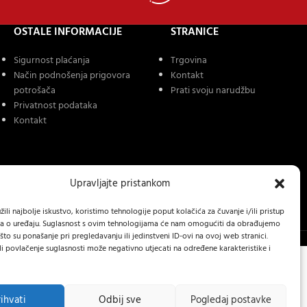
OSTALE INFORMACIJE
STRANICE
Sigurnost plaćanja
Trgovina
Način podnošenja prigovora
Kontakt
potrošača
Prati svoju narudžbu
Privatnost podataka
Kontakt
Upravljajte pristankom
ili najbolje iskustvo, koristimo tehnologije poput kolačića za čuvanje i/ili pristup
a o uređaju. Suglasnost s ovim tehnologijama će nam omogućiti da obrađujemo
to su ponašanje pri pregledavanju ili jedinstveni ID-ovi na ovoj web stranici.
li povlačenje suglasnosti može negativno utjecati na određene karakteristike i
rihvati
Odbij sve
Pogledaj postavke