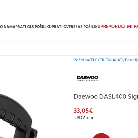
PREPORUČI MI 
O NAMA
PRATI GLS POŠILJKU
PRATI OVERSEAS POŠILJKU
Početna
ELEKTRIČNI ALATI
Baterijs
Daewoo DASL400 Signa
33,05
€
s PDV-om