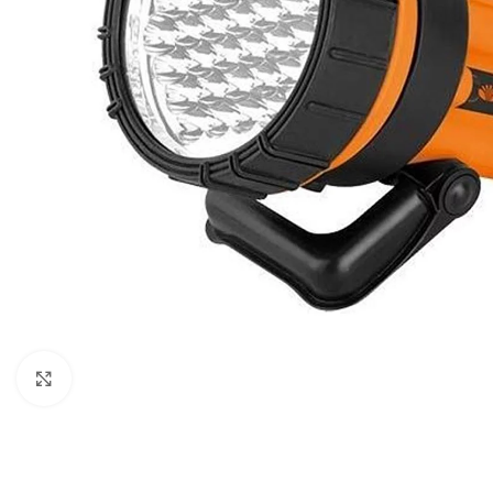
Klikni za uvećani prikaz