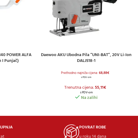
X3140 POWER ALFA
Daewoo AKU Ubodna Pila “UNI-BAT”, 20V Li-Ion
DODAJ U KOŠARICU
h I Punjač)
DALJS18-1
Prethodno najniža cijena:
68,88
€
s PDV-om
Trenutna cijena:
55,11
€
s PDV-om
Na zalihi
KUPNJA
POVRAT ROBE
kat
u roku 14 dana