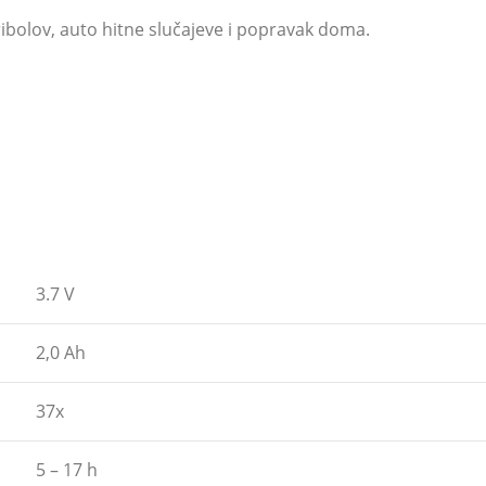
ribolov, auto hitne slučajeve i popravak doma.
3.7 V
2,0 Ah
37x
5 – 17 h