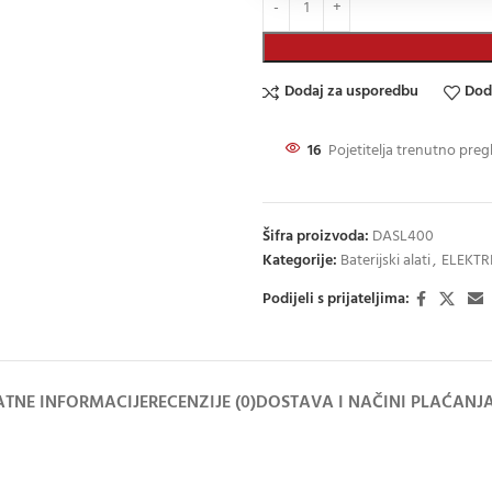
Dodaj za usporedbu
Dod
16
Pojetitelja trenutno preg
Šifra proizvoda:
DASL400
Kategorije:
Baterijski alati
,
ELEKTRI
Podijeli s prijateljima:
TNE INFORMACIJE
RECENZIJE (0)
DOSTAVA I NAČINI PLAĆANJ