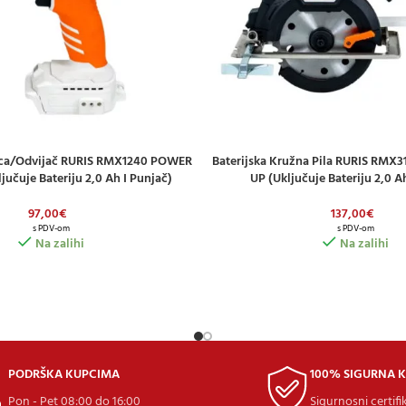
lica/odvijač RURIS RMX1240 POWER
Baterijska Kružna Pila RURIS RM
ICU
DODAJ U KOŠARICU
jučuje Bateriju 2,0 Ah I Punjač)
UP (uključuje Bateriju 2,0 A
97,00
€
137,00
€
s PDV-om
s PDV-om
Na zalihi
Na zalihi
PODRŠKA KUPCIMA
100% SIGURNA 
Pon - Pet 08:00 do 16:00
Sigurnosni certifi