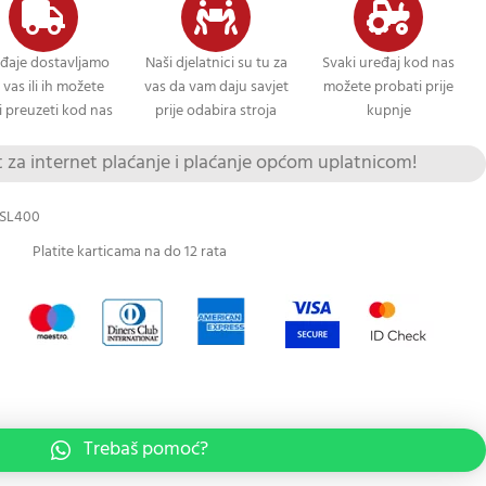
đaje dostavljamo
Naši djelatnici su tu za
Svaki uređaj kod nas
 vas ili ih možete
vas da vam daju savjet
možete probati prije
 preuzeti kod nas
prije odabira stroja
kupnje
za internet plaćanje i plaćanje općom uplatnicom!
ASL400
Platite karticama na do 12 rata
Trebaš pomoć?