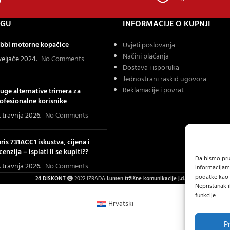
OGU
INFORMACIJE O KUPNJI
bbi motorne kopačice
Uvjeti poslovanja
Načini plaćanja
 veljače 2024.
No Comments
Dostava i isporuka
Jednostrani raskid ugovora
Reklamacije i povrat
uge alternative trimera za
ofesionalne korisnike
. travnja 2026.
No Comments
ris 731ACC1 iskustva, cijena i
cenzija – isplati li se kupiti??
Da bismo pruž
. travnja 2026.
No Comments
informacijam
podatke kao š
24 DISKONT
2022 IZRADA
Lumen tržišne komunikacije j.d.o.o.
.
Nepristanak i
funkcije.
Hrvatski
P