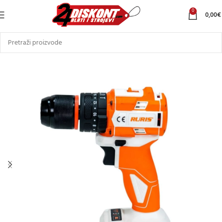
0
0,00
€