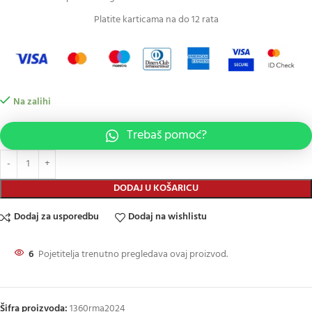
Platite karticama na do 12 rata
Na zalihi
Trebaš pomoć?
DODAJ U KOŠARICU
Dodaj za usporedbu
Dodaj na wishlistu
6
Pojetitelja trenutno pregledava ovaj proizvod.
Šifra proizvoda:
1360rma2024