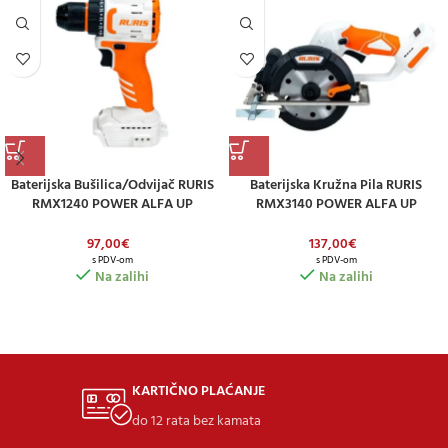
Baterijska Bušilica/odvijač RURIS
Baterijska Kružna Pila RURIS
RMX1240 POWER ALFA UP
RMX3140 POWER ALFA UP
(uključuje Bateriju 2,0 Ah I Punjač)
(uključuje Bateriju 2,0 Ah I Punjač)
97,00
€
137,00
€
s PDV-om
s PDV-om
Na zalihi
Na zalihi
KARTIČNO PLAĆANJE
do 12 rata bez kamata