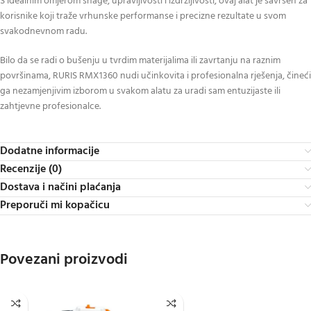
S idealnim omjerom snage, upravljivosti i izdržljivosti, ovaj alat je savršen za
korisnike koji traže vrhunske performanse i precizne rezultate u svom
svakodnevnom radu.
Bilo da se radi o bušenju u tvrdim materijalima ili zavrtanju na raznim
površinama, RURIS RMX1360 nudi učinkovita i profesionalna rješenja, čineći
ga nezamjenjivim izborom u svakom alatu za uradi sam entuzijaste ili
zahtjevne profesionalce.
Dodatne informacije
Recenzije (0)
Dostava i načini plaćanja
Preporuči mi kopačicu
Povezani proizvodi