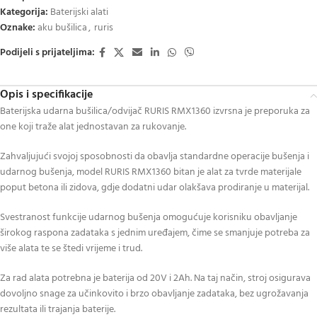
Kategorija:
Baterijski alati
Oznake:
aku bušilica
,
ruris
Podijeli s prijateljima:
Opis i specifikacije
Baterijska udarna bušilica/odvijač RURIS RMX1360 izvrsna je preporuka za
one koji traže alat jednostavan za rukovanje.
Zahvaljujući svojoj sposobnosti da obavlja standardne operacije bušenja i
udarnog bušenja, model RURIS RMX1360 bitan je alat za tvrde materijale
poput betona ili zidova, gdje dodatni udar olakšava prodiranje u materijal.
Svestranost funkcije udarnog bušenja omogućuje korisniku obavljanje
širokog raspona zadataka s jednim uređajem, čime se smanjuje potreba za
više alata te se štedi vrijeme i trud.
Za rad alata potrebna je baterija od 20V i 2Ah. Na taj način, stroj osigurava
dovoljno snage za učinkovito i brzo obavljanje zadataka, bez ugrožavanja
rezultata ili trajanja baterije.