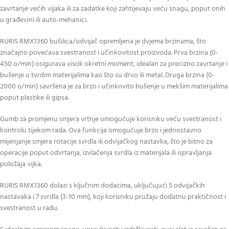
zavrtanje većih vijaka ili za zadatke koji zahtijevaju veću snagu, poput onih
u građevini ili auto-mehanici.
RURIS RMX1360 bušilica/odvijač opremljena je dvjema brzinama, što
značajno povećava svestranost i učinkovitost proizvoda. Prva brzina (0-
450 o/min) osigurava visok okretni moment, idealan za precizno zavrtanje i
bušenje u tvrdim materijalima kao što su drvo ili metal. Druga brzina (0-
2000 o/min) savršena je za brzo i učinkovito bušenje u mekšim materijalima
poput plastike ili gipsa.
Gumb za promjenu smjera vrtnje omogućuje korisniku veću svestranost i
kontrolu tijekom rada. Ova funkcija omogućuje brzo i jednostavno
mijenjanje smjera rotacije svrdla ili odvijačkog nastavka, što je bitno za
operacije poput odvrtanja, izvlačenja svrdla iz materijala ili ispravljanja
položaja vijka.
RURIS RMX1360 dolazi s ključnim dodacima, uključujući 5 odvijačkih
nastavaka i 7 svrdla (3-10 mm), koji korisniku pružaju dodatnu praktičnost i
svestranost u radu.