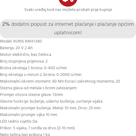
Svaki uređaj kod nas možete probati prije kupnje
2%
dodatni popust za internet plaćanje i plaćanje općom
uplatnicom!
Model: RURIS RMX1360
Baterija: 20 V 2 Ah
Motor električni, bez četkica
Broj stupnjeva prijenosa: 2
Brzina okretaja 1. brzina: 0-400 o/min
Broj okretaja u minuti 2. brzina: 0-2000 o/min
Maksimalni okretni moment: 60 Nm Koraci zakretnog momenta: 20
Stezna glava od metala s brzim zatezanjem
Promjer otvora stezne glave: 13mm
Glavne funkcije: bušenje, udarno bušenje, uvrtanje vijaka
Maksimalni promjer bušenja: Metal: 10 mm, Drvo: 25 mm
Maksimalni promjer vijka 10 mm
LED radno svjetlo Da
Pribor: 5 vijaka, 7 svrdla za drvo (3-10 mm)
Neto težina bez pribora 1 kg