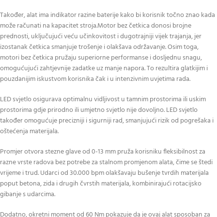
Također, alat ima indikator razine baterije kako bi korisnik točno znao kada
može računati na kapacitet stroja.Motor bez četkica donosi brojne
prednosti, uključujući veću učinkovitost i dugotrajniji vijek trajanja, jer
izostanak četkica smanjuje trošenje i olakšava održavanje. Osim toga,
motori bez četkica pružaju superiorne performanse i dosljednu snagu,
omogućujući zahtjevnije zadatke uz manje napora. To rezultira glatkijim i
pouzdanijim iskustvom korisnika čak i u intenzivnim uvjetima rada.
LED svjetlo osigurava optimalnu vidljivost u tamnim prostorima ili uskim
prostorima gdje prirodno ili umjetno svjetlo nije dovoljno. LED svjetlo
također omogućuje precizniji i sigurniji rad, smanjujući rizik od pogrešaka i
oštećenja materijala.
Promjer otvora stezne glave od 0-13 mm pruža korisniku fleksibilnost za
razne vrste radova bez potrebe za stalnom promjenom alata, čime se štedi
vrijeme i trud. Udarci od 30.000 bpm olakšavaju bušenje tvrdih materijala
poput betona, zida i drugih čvrstih materijala, kombinirajući rotacijsko
gibanje s udarcima.
Dodatno, okretni moment od 60 Nm pokazuje da je ovaj alat sposoban za