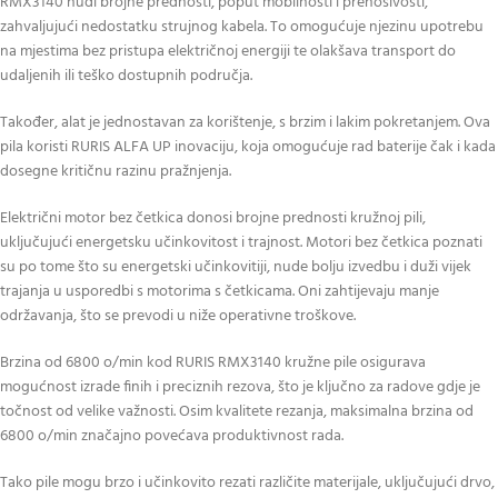
RMX3140 nudi brojne prednosti, poput mobilnosti i prenosivosti,
zahvaljujući nedostatku strujnog kabela. To omogućuje njezinu upotrebu
na mjestima bez pristupa električnoj energiji te olakšava transport do
udaljenih ili teško dostupnih područja.
Također, alat je jednostavan za korištenje, s brzim i lakim pokretanjem. Ova
pila koristi RURIS ALFA UP inovaciju, koja omogućuje rad baterije čak i kada
dosegne kritičnu razinu pražnjenja.
Električni motor bez četkica donosi brojne prednosti kružnoj pili,
uključujući energetsku učinkovitost i trajnost. Motori bez četkica poznati
su po tome što su energetski učinkovitiji, nude bolju izvedbu i duži vijek
trajanja u usporedbi s motorima s četkicama. Oni zahtijevaju manje
održavanja, što se prevodi u niže operativne troškove.
Brzina od 6800 o/min kod RURIS RMX3140 kružne pile osigurava
mogućnost izrade finih i preciznih rezova, što je ključno za radove gdje je
točnost od velike važnosti. Osim kvalitete rezanja, maksimalna brzina od
6800 o/min značajno povećava produktivnost rada.
Tako pile mogu brzo i učinkovito rezati različite materijale, uključujući drvo,