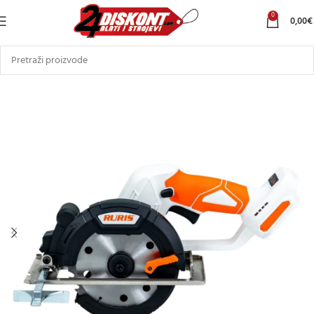
0
0,00
€