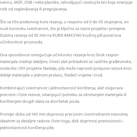
ivericu, MDF, OSB i neke plastike, zahvaljujući visokoj brzini koja smanjuje
rizik od zaglavljivanja ili pregrijavanja.
Što se tiče podesivog kuta rezanja, u rasponu od 0 do 45 stupnjeva, on
nudi korisniku svestranost, što je ključno za razne projekte i primjene.
Dubina rezanja od 50 mm na RURIS RMX3140 kružnoj pili povećava
učinkovitost proizvoda.
Ova sposobnost omogućuje učinkovito rezanje kroz širok raspon
materijala srednje debljine, čineći alat prikladnim za različite građevinske,
stolarske i DIY projekte. Nadalje, pila može napraviti potpune rezove kroz
deblje materijale u jednom prolazu, štedeći vrijeme i trud.
Kombinirajući svestranost i jednostavnost korištenja, alat osigurava
precizne i čiste rezove, smanjujući potrebu za okretanjem materijala ili
korištenjem drugih alata za dovršetak posla.
Promjer diska od 140 mm doprinosi preciznim i kontroliranim rezovima,
idealnim za detaljne radove. Osim toga, disk doprinosi prenosivosti i
jednostavnosti korištenja pile.