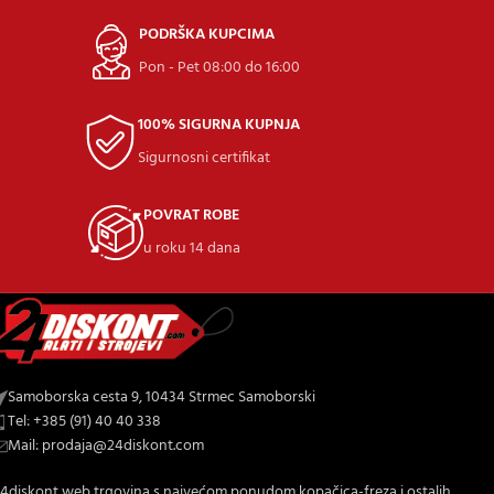
PODRŠKA KUPCIMA
Pon - Pet 08:00 do 16:00
100% SIGURNA KUPNJA
Sigurnosni certifikat
POVRAT ROBE
u roku 14 dana
Samoborska cesta 9, 10434 Strmec Samoborski
Tel: +385 (91) 40 40 338
Mail: prodaja@24diskont.com
4diskont web trgovina s najvećom ponudom kopačica-freza i ostalih