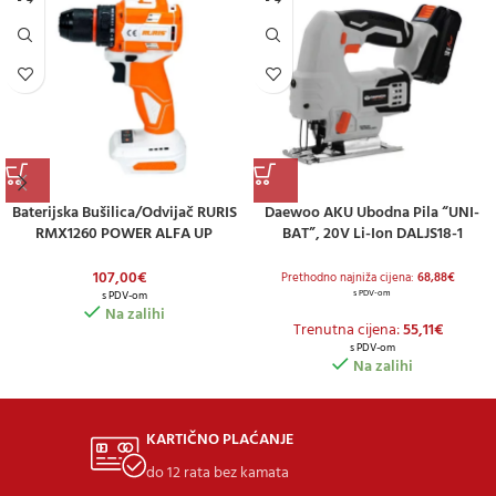
Baterijska Bušilica/odvijač RURIS
Daewoo AKU Ubodna Pila “UNI-
RMX1260 POWER ALFA UP
BAT”, 20V Li-Ion DALJS18-1
(uključuje Bateriju 2,0 Ah I Punjač)
107,00
€
Prethodno najniža cijena:
68,88
€
s PDV-om
s PDV-om
Na zalihi
Trenutna cijena:
55,11
€
s PDV-om
Na zalihi
KARTIČNO PLAĆANJE
do 12 rata bez kamata