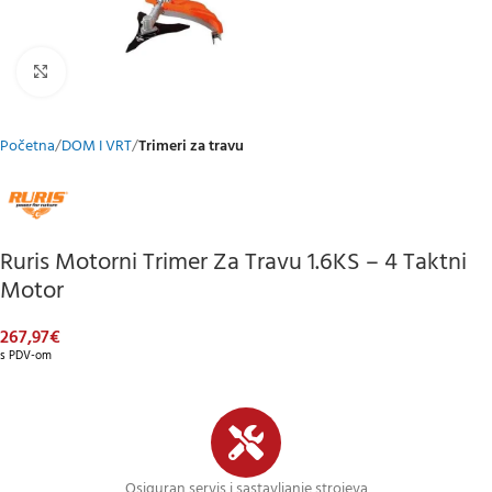
Klikni za uvećani prikaz
Početna
DOM I VRT
Trimeri za travu
Ruris Motorni Trimer Za Travu 1.6KS – 4 Taktni
Motor
267,97
€
s PDV-om
Osiguran servis i sastavljanje strojeva