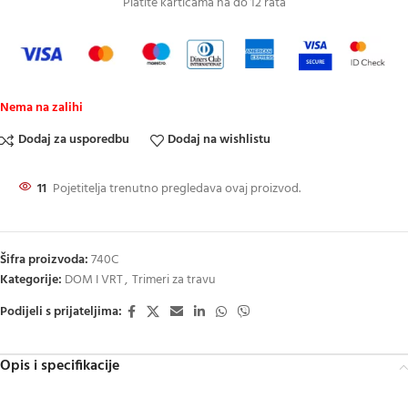
Platite karticama na do 12 rata
Nema na zalihi
Dodaj za usporedbu
Dodaj na wishlistu
11
Pojetitelja trenutno pregledava ovaj proizvod.
Šifra proizvoda:
740C
Kategorije:
DOM I VRT
,
Trimeri za travu
Podijeli s prijateljima:
Opis i specifikacije