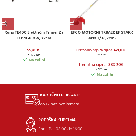
Ruris TE400 Električni Trimer Za
EFCO MOTORNI TRIMER EF STARK
Travu 400W, 22cm
3810 T/36,2cm3
55,00
€
Prethodno najniža cijena:
479,00
€
s PDV-om
s PDV-om
Na zalihi
Trenutna cijena:
383,20
€
s PDV-om
Na zalihi
KARTIČNO PLAĆANJE
do 12 rata bez kamata
PODRŠKA KUPCIMA
Pon - Pet 08:00 do 16:00