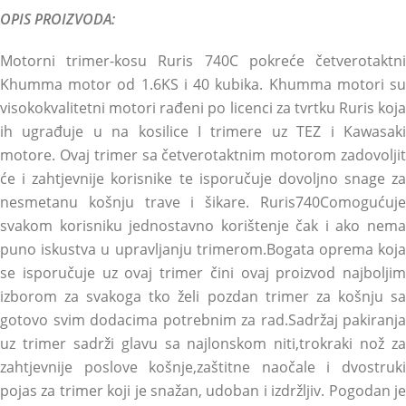
OPIS PROIZVODA:
Motorni trimer-kosu Ruris 740C pokreće četverotaktni
Khumma motor od 1.6KS i 40 kubika. Khumma motori su
visokokvalitetni motori rađeni po licenci za tvrtku Ruris koja
ih ugrađuje u na kosilice I trimere uz TEZ i Kawasaki
motore. Ovaj trimer sa četverotaktnim motorom zadovoljit
će i zahtjevnije korisnike te isporučuje dovoljno snage za
nesmetanu košnju trave i šikare. Ruris740Comogućuje
svakom korisniku jednostavno korištenje čak i ako nema
puno iskustva u upravljanju trimerom.Bogata oprema koja
se isporučuje uz ovaj trimer čini ovaj proizvod najboljim
izborom za svakoga tko želi pozdan trimer za košnju sa
gotovo svim dodacima potrebnim za rad.Sadržaj pakiranja
uz trimer sadrži glavu sa najlonskom niti,trokraki nož za
zahtjevnije poslove košnje,zaštitne naočale i dvostruki
pojas za trimer koji je snažan, udoban i izdržljiv. Pogodan je