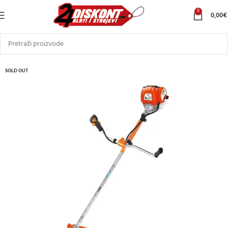
0
0,00
€
SOLD OUT