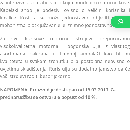
za intenzivnu uporabu s bilo kojim modelom motorne kose.
Kabelski snop je podesiv, ovisno o veličini korisnika i
kosilice. Kosilica se može jednostavno objesiti pomoću
mehanizma, a otključavanje je iznimno jednostavno.
Za sve Rurisove motorne strojeve preporučamo
visokokvalitetna motorna I pogonska ulja iz vlastitog
asortimana pakirana u limenoj ambalaži kao bi im
kvaliteteta u svakom trenutku bila postojana neovisno o
uvjetima skladištenja. Ruris ulja su dodatno jamstvo da će
vaši strojevi raditi besprijekorno!
NAPOMENA: Proizvod je dostupan od 15.02.2019. Za
prednarudžbu se ostvaruje popust od 10 %.