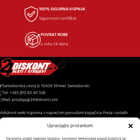
100% SIGURNA KUPNJA
Sigurnosni certifikat
POVRAT ROBE
u roku 14 dana
Samoborska cesta 9, 10434 Strmec Samoborski
Tel: +385 (91) 40 40 338
Mail: prodaja@24diskont.com
4diskont web trgovina s najvećom ponudom kopačica-freza i ostalih
trojeva za dom i vrt.
Upravljajte pristankom
NOVO NA BLOGU
Da bismo pružili najbolje iskustvo, koristimo tehnologije poput kolačića za