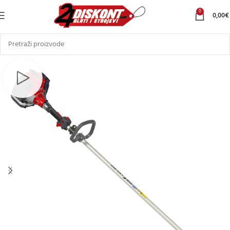
0
0,00
€