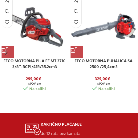
EFCO MOTORNA PILA EF MT 3710
EFCO MOTORNA PUHALICA SA
3/8″-BCPI/41R/35.2cm3
2500 /25,4cm3
299,00
€
329,00
€
s PDV-om
s PDV-om
Na zalihi
Na zalihi
KARTIČNO PLAĆANJE
do 12 rata bez kamata