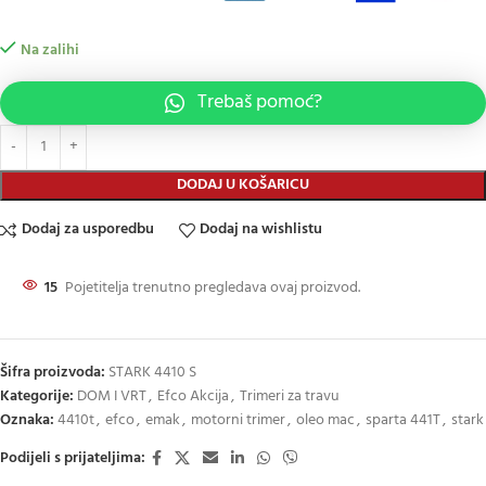
Na zalihi
Trebaš pomoć?
DODAJ U KOŠARICU
Dodaj za usporedbu
Dodaj na wishlistu
15
Pojetitelja trenutno pregledava ovaj proizvod.
Šifra proizvoda:
STARK 4410 S
Kategorije:
DOM I VRT
,
Efco Akcija
,
Trimeri za travu
Oznaka:
4410t
,
efco
,
emak
,
motorni trimer
,
oleo mac
,
sparta 441T
,
stark
Podijeli s prijateljima: