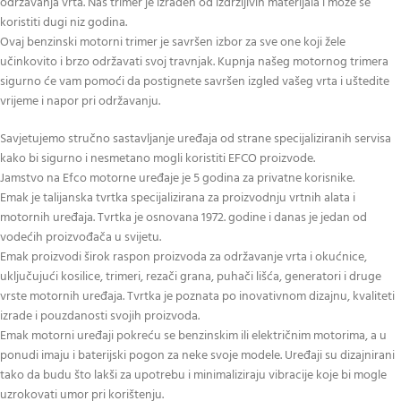
održavanja vrta. Naš trimer je izrađen od izdržljivih materijala i može se
koristiti dugi niz godina.
Ovaj benzinski motorni trimer je savršen izbor za sve one koji žele
učinkovito i brzo održavati svoj travnjak. Kupnja našeg motornog trimera
sigurno će vam pomoći da postignete savršen izgled vašeg vrta i uštedite
vrijeme i napor pri održavanju.
Savjetujemo stručno sastavljanje uređaja od strane specijaliziranih servisa
kako bi sigurno i nesmetano mogli koristiti EFCO proizvode.
Jamstvo na Efco motorne uređaje je 5 godina za privatne korisnike.
Emak je talijanska tvrtka specijalizirana za proizvodnju vrtnih alata i
motornih uređaja. Tvrtka je osnovana 1972. godine i danas je jedan od
vodećih proizvođača u svijetu.
Emak proizvodi širok raspon proizvoda za održavanje vrta i okućnice,
uključujući kosilice, trimeri, rezači grana, puhači lišća, generatori i druge
vrste motornih uređaja. Tvrtka je poznata po inovativnom dizajnu, kvaliteti
izrade i pouzdanosti svojih proizvoda.
Emak motorni uređaji pokreću se benzinskim ili električnim motorima, a u
ponudi imaju i baterijski pogon za neke svoje modele. Uređaji su dizajnirani
tako da budu što lakši za upotrebu i minimaliziraju vibracije koje bi mogle
uzrokovati umor pri korištenju.