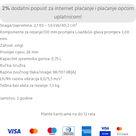
2%
dodatni popust za internet plaćanje i plaćanje općom
uplatnicom!
Snaga/zapremina: 2,1 KS – 1,6 kW/40,2 cm³
Komponente za rezanje:130 mm promjera Load&Go glava promjera 3,00
mm.
Zahvat: singl
Promjer cijevi: 28 mm
Kapacitet spremnika goriva: 0,75 L
Ručka: kružna
Razina zvučnog tlaka/snage: 98/107 dB(A)
Lh/Rh razina vibracija 6,0/5,5 m/s²
Težina bez alata za rezanje: 7,3 kg
Jamstvo: 2 godine
Platite karticama na do 12 rata