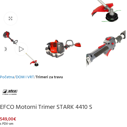
Klikni za uvećani prikaz
Početna
DOM I VRT
Trimeri za travu
EFCO Motorni Trimer STARK 4410 S
549,00
€
s PDV-om