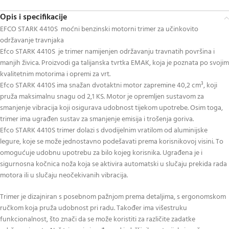
Opis i specifikacije
EFCO STARK 4410S moćni benzinski motorni trimer za učinkovito
održavanje travnjaka
Efco STARK 4410S je trimer namijenjen održavanju travnatih površina i
manjih živica. Proizvodi ga talijanska tvrtka EMAK, koja je poznata po svojim
kvalitetnim motorima i opremi za vrt.
Efco STARK 4410S ima snažan dvotaktni motor zapremine 40,2 cm³, koji
pruža maksimalnu snagu od 2,1 KS. Motor je opremljen sustavom za
smanjenje vibracija koji osigurava udobnost tijekom upotrebe. Osim toga,
trimer ima ugrađen sustav za smanjenje emisija i trošenja goriva.
Efco STARK 4410S trimer dolazi s dvodijelnim vratilom od aluminijske
legure, koje se može jednostavno podešavati prema korisnikovoj visini. To
omogućuje udobnu upotrebu za bilo kojeg korisnika. Ugrađena je i
sigurnosna kočnica noža koja se aktivira automatski u slučaju prekida rada
motora ili u slučaju neočekivanih vibracija.
Trimer je dizajniran s posebnom pažnjom prema detaljima, s ergonomskom
ručkom koja pruža udobnost pri radu. Također ima višestruku
funkcionalnost, što znači da se može koristiti za različite zadatke