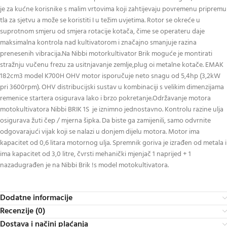
je za kućne korisnike s malim vrtovima koji zahtijevaju povremenu pripremu
tla za sjetvu a može se koristiti I u težim uvjetima. Rotor se okreće u
suprotnom smjeru od smjera rotacije kotača, čime se operateru daje
maksimalna kontrola nad kultivatorom i značajno smanjuje razina
prenesenih vibracija.Na Nibbi motorkultivator Brik moguće je montirati
stražnju vučenu frezu za usitnjavanje zemlje,plug oi metalne kotače. EMAK
182cm3 model K700H OHV motor isporučuje neto snagu od 5,4hp (3,2kW
pri 3600rpm). OHV distribucijski sustav u kombinaciji s velikim dimenzijama
remenice startera osigurava lako i brzo pokretanje.Održavanje motora
motokultivatora Nibbi BRIK 1S je iznimno jednostavno. Kontrolu razine ulja
osigurava žuti čep / mjerna šipka. Da biste ga zamijenili, samo odvrnite
odgovarajući vijak koji se nalazi u donjem dijelu motora. Motor ima
kapacitet od 0,6 litara motornog ulja. Spremnik goriva je izrađen od metala i
ima kapacitet od 3,0 litre, čvrsti mehanički mjenjač 1 naprijed + 1
nazadugrađen je na Nibbi Brik !s model motokultivatora.
Dodatne informacije
Recenzije (0)
Dostava i načini plaćanja