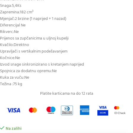
Snaga:5,4Ks
Zapremina:182 cm³
Mjenjač:2 brzine (1 naprijed + 1 nazad)
Diferencijal Ne
Rikverc:Ne
Prijenos sa zupčanicima u uljnoj kupelji
Kvačilo:Direktno
Upravljači s vertikalnim podešavanjem
Kočnice:Ne
Izvod snage sinkronizirano s kretanjem naprijed
Spojnica za dodatnu opremu:Ne
Kuka za vuču:Ne
Težina :75 kg
Platite karticama na do 12 rata
Na zalihi