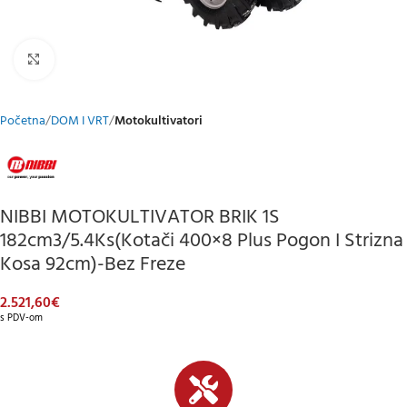
Klikni za uvećani prikaz
Početna
DOM I VRT
Motokultivatori
NIBBI MOTOKULTIVATOR BRIK 1S
182cm3/5.4Ks(kotači 400×8 Plus Pogon I Strizna
Kosa 92cm)-Bez Freze
2.521,60
€
s PDV-om