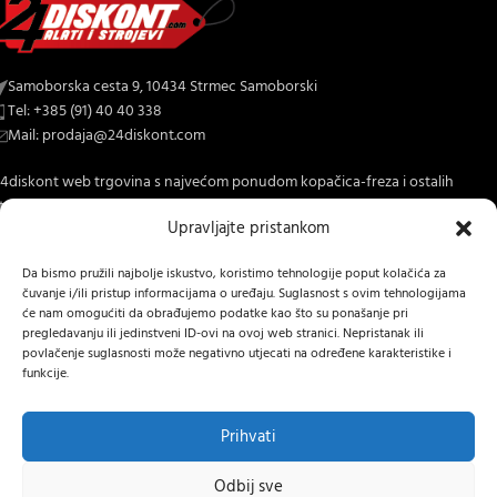
Samoborska cesta 9, 10434 Strmec Samoborski
Tel: +385 (91) 40 40 338
Mail: prodaja@24diskont.com
4diskont web trgovina s najvećom ponudom kopačica-freza i ostalih
trojeva za dom i vrt.
Upravljajte pristankom
NOVO NA BLOGU
Da bismo pružili najbolje iskustvo, koristimo tehnologije poput kolačića za
čuvanje i/ili pristup informacijama o uređaju. Suglasnost s ovim tehnologijama
INFORMACIJE O KUPNJI
će nam omogućiti da obrađujemo podatke kao što su ponašanje pri
pregledavanju ili jedinstveni ID-ovi na ovoj web stranici. Nepristanak ili
OSTALE INFORMACIJE
povlačenje suglasnosti može negativno utjecati na određene karakteristike i
funkcije.
STRANICE
24 DISKONT
2022 IZRADA
Lumen tržišne komunikacije j.d.o.o.
.
Prihvati
Hrvatski
Odbij sve