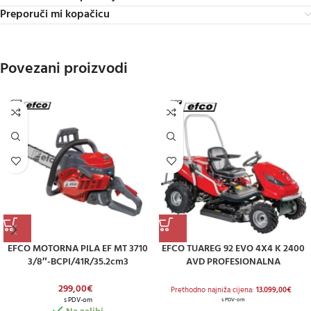
Preporuči mi kopačicu
Povezani proizvodi
EFCO MOTORNA PILA EF MT 3710
EFCO TUAREG 92 EVO 4X4 K 2400
3/8″-BCPI/41R/35.2cm3
AVD PROFESIONALNA
TRAKTORSKA KOSILICA
299,00
€
Prethodno najniža cijena:
13.099,00
€
s PDV-om
s PDV-om