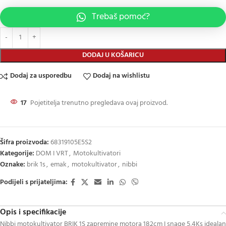
Trebaš pomoć?
DODAJ U KOŠARICU
Dodaj za usporedbu
Dodaj na wishlistu
17
Pojetitelja trenutno pregledava ovaj proizvod.
Šifra proizvoda:
68319105E5S2
Kategorije:
DOM I VRT
,
Motokultivatori
Oznake:
brik 1s
,
emak
,
motokultivator
,
nibbi
Podijeli s prijateljima:
Opis i specifikacije
Nibbi motokultivator BRIK 1S zapremine motora 182cm I snage 5,4Ks idealan