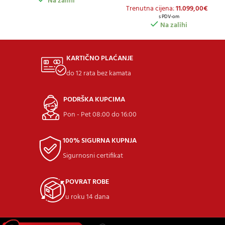
Na zalihi
Trenutna cijena:
11.099,00
€
s PDV-om
Na zalihi
KARTIČNO PLAĆANJE
do 12 rata bez kamata
PODRŠKA KUPCIMA
Pon - Pet 08:00 do 16:00
100% SIGURNA KUPNJA
Sigurnosni certifikat
POVRAT ROBE
u roku 14 dana