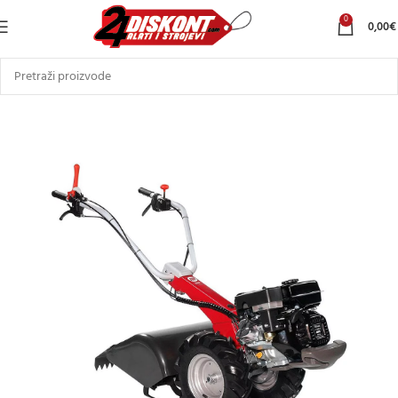
0
0,00
€