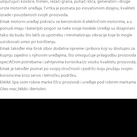
uključujući kosilice, trimeri, rezači grana, puhači lišća, generatori i druge
vrste motornih uređaja. Tvrtka je poznata po inovativnom dizajnu, kvaliteti
izrade i pouzdanosti svojih proizvoda.
Emak motorni uređaji pokreću se benzinskim ili električnim motorima, a u
ponudi imaju i baterijski pogon za neke svoje modele. Uređaji su dizajnirani
tako da budu što lakši za upotrebu i minimaliziraju vibracije koje bi mogle
uzrokovati umor pri korištenju.
Emak također ima širok izbor dodatne opreme i pribora koji su dostupni za
kupnju zajedno s njihovim uređajima, što omogućuje prilagodbu proizvoda
specifičnim potrebama i zahtjevima korisnika.Uz visoku kvalitetu proizvoda,
Emak je također poznat po svojoj stručnosti i podršci koju pružaju svojim
korisnicima kroz servis i tehničku podršku.
EMAK Spa osim robne marke Efco proizvodi i uređaje pod robnim markama
Oleo mac,Nibbi i Bertolini.