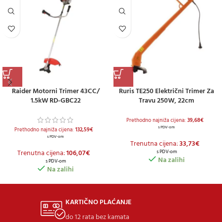
Raider Motorni Trimer 43CC/
Ruris TE250 Električni Trimer Za
1.5kW RD-GBC22
Travu 250W, 22cm
Prethodno najniža cijena:
39,68
€
s PDV-om
Prethodno najniža cijena:
132,59
€
s PDV-om
Trenutna cijena:
33,73
€
Trenutna cijena:
106,07
€
s PDV-om
Na zalihi
s PDV-om
Na zalihi
KARTIČNO PLAĆANJE
do 12 rata bez kamata