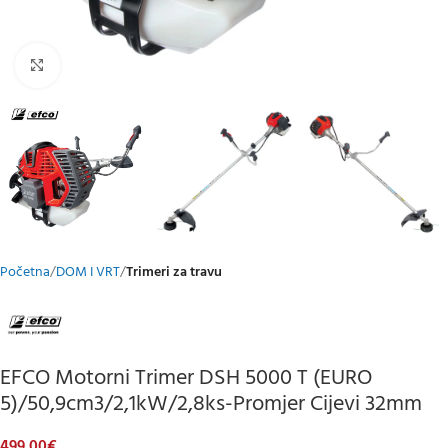
Klikni za uvećani prikaz
Početna
DOM I VRT
Trimeri za travu
EFCO Motorni Trimer DSH 5000 T (EURO
5)/50,9cm3/2,1kW/2,8ks-Promjer Cijevi 32mm
499,00
€