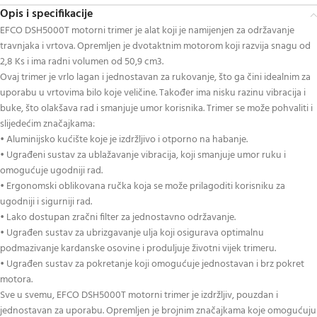
Opis i specifikacije
EFCO DSH5000T motorni trimer je alat koji je namijenjen za održavanje
travnjaka i vrtova. Opremljen je dvotaktnim motorom koji razvija snagu od
2,8 Ks i ima radni volumen od 50,9 cm3.
Ovaj trimer je vrlo lagan i jednostavan za rukovanje, što ga čini idealnim za
uporabu u vrtovima bilo koje veličine. Također ima nisku razinu vibracija i
buke, što olakšava rad i smanjuje umor korisnika. Trimer se može pohvaliti i
slijedećim značajkama:
• Aluminijsko kućište koje je izdržljivo i otporno na habanje.
• Ugrađeni sustav za ublažavanje vibracija, koji smanjuje umor ruku i
omogućuje ugodniji rad.
• Ergonomski oblikovana ručka koja se može prilagoditi korisniku za
ugodniji i sigurniji rad.
• Lako dostupan zračni filter za jednostavno održavanje.
• Ugrađen sustav za ubrizgavanje ulja koji osigurava optimalnu
podmazivanje kardanske osovine i produljuje životni vijek trimeru.
• Ugrađen sustav za pokretanje koji omogućuje jednostavan i brz pokret
motora.
Sve u svemu, EFCO DSH5000T motorni trimer je izdržljiv, pouzdan i
jednostavan za uporabu. Opremljen je brojnim značajkama koje omogućuju