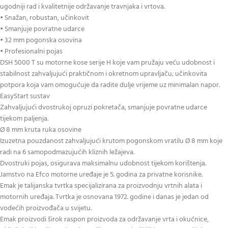
ugodniji rad i kvalitetnije održavanje travnjaka i vrtova.
• Snažan, robustan, učinkovit
• Smanjuje povratne udarce
• 32 mm pogonska osovina
• Profesionalni pojas
DSH 5000 T su motorne kose serije H koje vam pružaju veću udobnost i
stabilnost zahvaljujući praktičnom i okretnom upravljaču; učinkovita
potpora koja vam omogućuje da radite dulje vrijeme uz minimalan napor.
EasyStart sustav
Zahvaljujući dvostrukoj opruzi pokretača, smanjuje povratne udarce
tijekom paljenja.
Ø 8 mm kruta ruka osovine
Izuzetna pouzdanost zahvaljujući krutom pogonskom vratilu Ø 8 mm koje
radi na 6 samopodmazujućih kliznih ležajeva.
Dvostruki pojas, osigurava maksimalnu udobnost tijekom korištenja.
Jamstvo na Efco motorne uređaje je 5. godina za privatne korisnike.
Emak je talijanska tvrtka specijalizirana za proizvodnju vrtnih alata i
motornih uređaja. Tvrtka je osnovana 1972. godine i danas je jedan od
vodećih proizvođača u svijetu.
Emak proizvodi širok raspon proizvoda za održavanje vrta i okućnice,