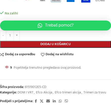
Na zalihi
Trebaš pomoć?
DODAJ U KOŠARICU
Dodaj za usporedbu
Dodaj na wishlistu
9
Pojetitelja trenutno pregledava ovaj proizvod.
Šifra proizvoda:
61519012E5-CD
Kategorije:
DOM I VRT
,
Efco Akcija
,
Efco trimeri akcija
,
Trimeri za travu
Podijeli s prijateljima: