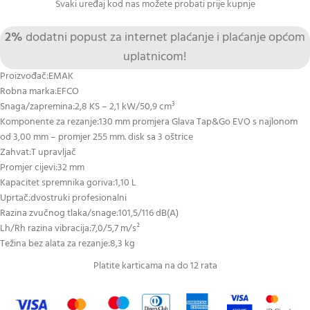
Svaki uređaj kod nas možete probati prije kupnje
2%
dodatni popust za internet plaćanje i plaćanje općom
uplatnicom!
Proizvođač:EMAK
Robna marka:EFCO
Snaga/zapremina:2,8 KS – 2,1 kW/50,9 cm³
Komponente za rezanje:130 mm promjera Glava Tap&Go EVO s najlonom
od 3,00 mm – promjer 255 mm. disk sa 3 oštrice
Zahvat:T upravljač
Promjer cijevi:32 mm
Kapacitet spremnika goriva:1,10 L
Uprtač:dvostruki profesionalni
Razina zvučnog tlaka/snage:101,5/116 dB(A)
Lh/Rh razina vibracija:7,0/5,7 m/s²
Težina bez alata za rezanje:8,3 kg
Platite karticama na do 12 rata