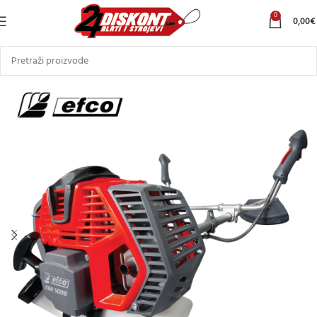
0
0,00
€