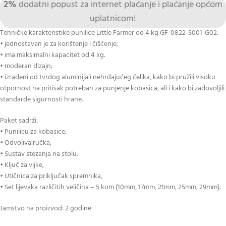
2%
dodatni popust za internet plaćanje i plaćanje općom
uplatnicom!
Tehničke karakteristike punilice Little Farmer od 4 kg GF-0822-S001-G02:
• jednostavan je za korištenje i čišćenje;
• ima maksimalni kapacitet od 4 kg.
• moderan dizajn;
• izrađeni od tvrdog aluminija i nehrđajućeg čelika, kako bi pružili visoku
otpornost na pritisak potreban za punjenje kobasica, ali i kako bi zadovoljili
standarde sigurnosti hrane.
Paket sadrži:
• Punilicu za kobasice;
• Odvojiva ručka,
• Sustav stezanja na stolu;
• Ključ za vijke,
• Utičnica za priključak spremnika,
• Set lijevaka različitih veličina – 5 kom (10mm, 17mm, 21mm, 25mm, 29mm).
Jamstvo na proizvod: 2 godine