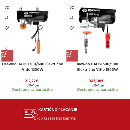
Daewoo DAHST300/600 Električno
Daewoo DAHST500/1000
Vitlo 1200W
Električno Vitlo 1800W
212,22
€
345,08
€
s PDV-om
s PDV-om
Dostupno uz narudžbu
Dostupno uz narudžbu
KARTIČNO PLAĆANJE
do 12 rata bez kamata