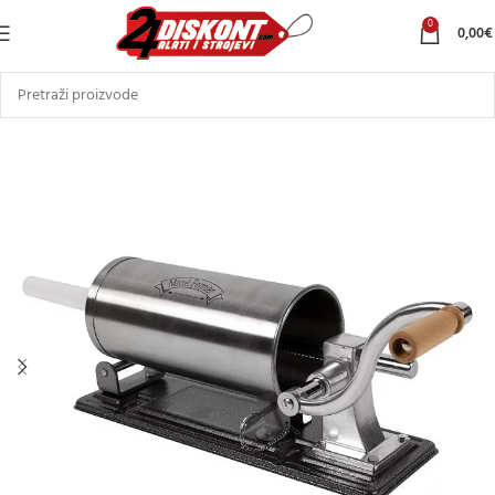
0
0,00
€