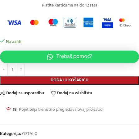
Platite karticama na do 12 rata
Na zalihi
Trebaš pomoć?
DODAJ U KOŠARICU
Dodaj za usporedbu
Dodaj na wishlistu
18
Pojetitelja trenutno pregledava ovaj proizvod.
Kategorija:
OSTALO