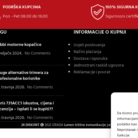
PODRŠKA KUPCIMA
100% SIGURNA 
Pon - Pet 08:00 do 16:00
Sigurnosni certifi
OGU
INFORMACIJE O KUPNJI
bbi motorne kopačice
Uvjeti poslovanja
Načini plaćanja
 veljače 2024.
No Comments
Dostava i isporuka
Jednostrani raskid ugovora
Reklamacije i povrat
uge alternative trimera za
ofesionalne korisnike
. travnja 2026.
No Comments
ris 731ACC1 iskustva, cijena i
cenzija – isplati li se kupiti??
Da bismo pruž
. travnja 2026.
No Comments
informacijam
podatke kao š
24 DISKONT
2022 IZRADA
Lumen tržišne komunikacije j.d.o.o.
.
Nepristanak i
funkcije.