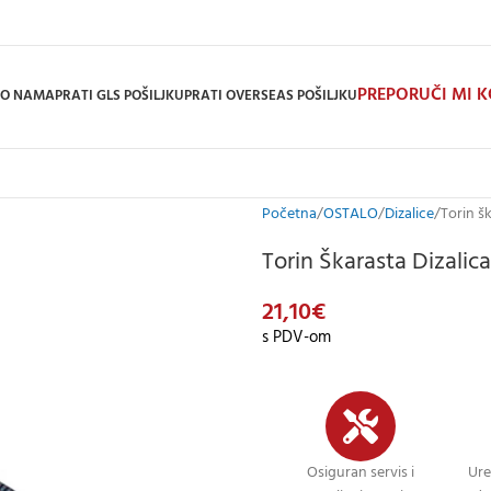
PREPORUČI MI 
O NAMA
PRATI GLS POŠILJKU
PRATI OVERSEAS POŠILJKU
Početna
OSTALO
Dizalice
Torin š
Torin Škarasta Dizalic
21,10
€
s PDV-om
Osiguran servis i
Ure