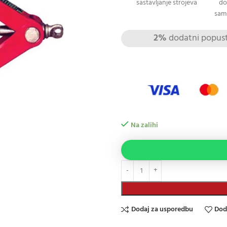
sastavljanje strojeva
do
sami
2%
dodatni popust 
Na zalihi
Dodaj za usporedbu
Dod