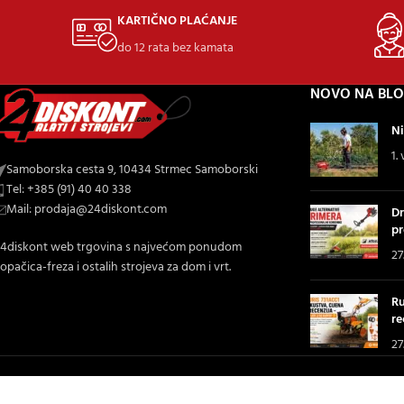
KARTIČNO PLAĆANJE
do 12 rata bez kamata
NOVO NA BL
Ni
1.
Samoborska cesta 9, 10434 Strmec Samoborski
Tel: +385 (91) 40 40 338
Mail: prodaja@24diskont.com
Dr
pr
4diskont web trgovina s najvećom ponudom
27
opačica-freza i ostalih strojeva za dom i vrt.
Ru
re
27