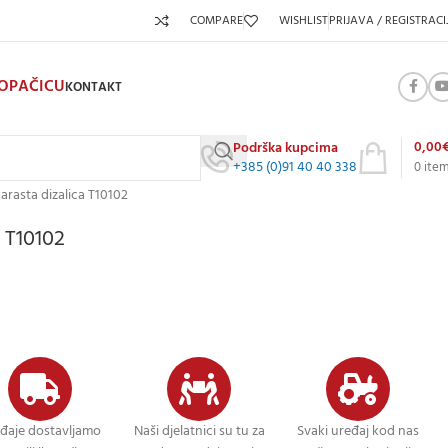
COMPARE
WISHLIST
PRIJAVA / REGISTRACI
KOPAČICU
KONTAKT
0,00
Podrška kupcima
+385 (0)91 40 40 338
0
ite
karasta dizalica T10102
a T10102
đaje dostavljamo
Naši djelatnici su tu za
Svaki uređaj kod nas