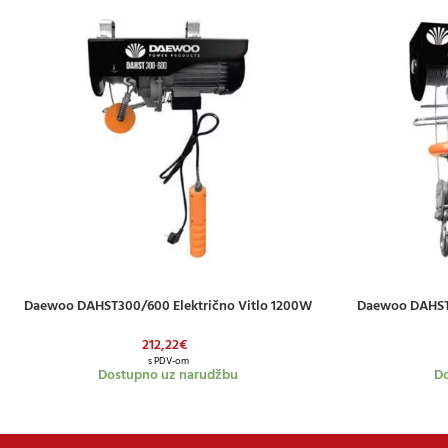
Daewoo DAHST300/600 Električno Vitlo 1200W
Daewoo DAHST5
DODAJ U KOŠARICU
DODAJ U KOŠAR
212,22
€
s PDV-om
Dostupno uz narudžbu
Do