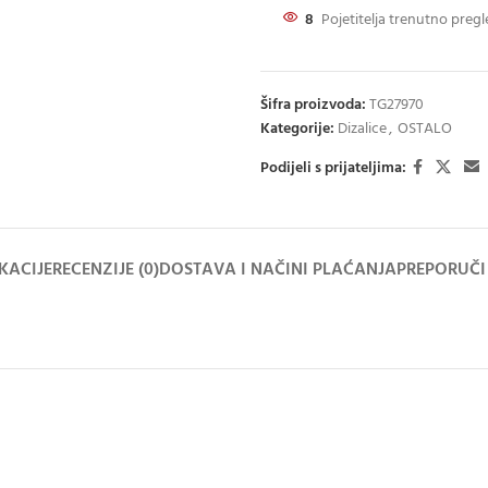
8
Pojetitelja trenutno preg
Šifra proizvoda:
TG27970
Kategorije:
Dizalice
,
OSTALO
Podijeli s prijateljima:
IKACIJE
RECENZIJE (0)
DOSTAVA I NAČINI PLAĆANJA
PREPORUČI