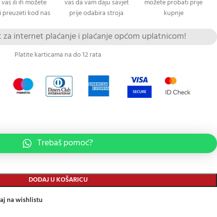
 vas ili ih možete
vas da vam daju savjet
možete probati prije
 preuzeti kod nas
prije odabira stroja
kupnje
za internet plaćanje i plaćanje općom uplatnicom!
Platite karticama na do 12 rata
Trebaš pomoć?
DODAJ U KOŠARICU
aj na wishlistu