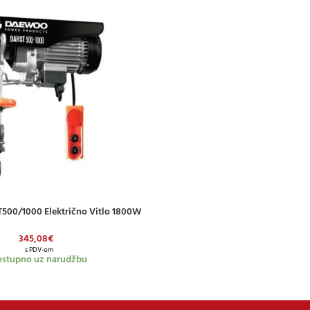
00/1000 Električno Vitlo 1800W
ICU
345,08
€
s PDV-om
stupno uz narudžbu