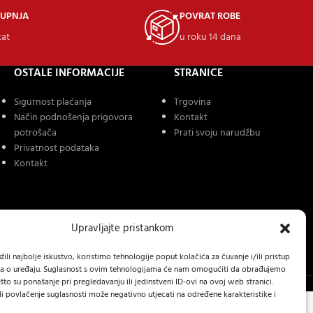
KUPNJA
POVRAT ROBE
kat
u roku 14 dana
OSTALE INFORMACIJE
STRANICE
Sigurnost plaćanja
Trgovina
Način podnošenja prigovora
Kontakt
potrošača
Prati svoju narudžbu
Privatnost podataka
Kontakt
Upravljajte pristankom
ili najbolje iskustvo, koristimo tehnologije poput kolačića za čuvanje i/ili pristup
a o uređaju. Suglasnost s ovim tehnologijama će nam omogućiti da obrađujemo
to su ponašanje pri pregledavanju ili jedinstveni ID-ovi na ovoj web stranici.
li povlačenje suglasnosti može negativno utjecati na određene karakteristike i