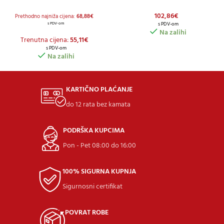
102,86
€
Prethodno najniža cijena:
68,88
€
s PDV-om
s PDV-om
Na zalihi
Trenutna cijena:
55,11
€
s PDV-om
Na zalihi
KARTIČNO PLAĆANJE
do 12 rata bez kamata
PODRŠKA KUPCIMA
Pon - Pet 08:00 do 16:00
100% SIGURNA KUPNJA
Sigurnosni certifikat
POVRAT ROBE