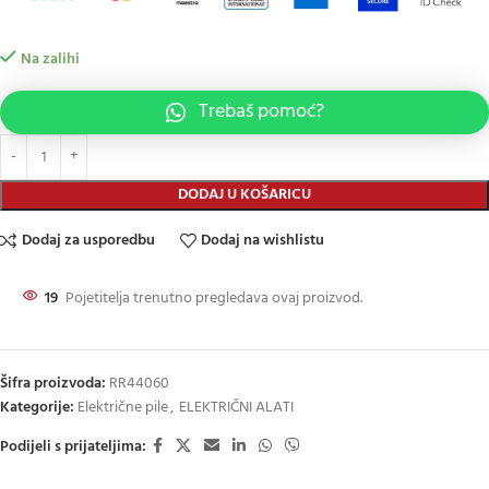
Na zalihi
Trebaš pomoć?
DODAJ U KOŠARICU
Dodaj za usporedbu
Dodaj na wishlistu
19
Pojetitelja trenutno pregledava ovaj proizvod.
Šifra proizvoda:
RR44060
Kategorije:
Električne pile
,
ELEKTRIČNI ALATI
Podijeli s prijateljima: