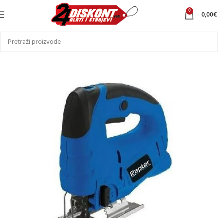
0
0,00
€