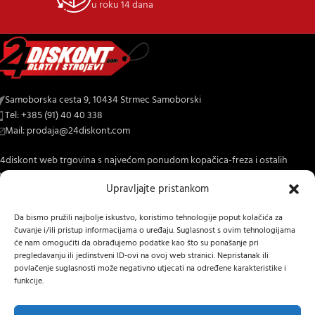
u roku 14 dana
Samoborska cesta 9, 10434 Strmec Samoborski
Tel: +385 (91) 40 40 338
Mail: prodaja@24diskont.com
4diskont web trgovina s najvećom ponudom kopačica-freza i ostalih
trojeva za dom i vrt.
Upravljajte pristankom
NOVO NA BLOGU
Da bismo pružili najbolje iskustvo, koristimo tehnologije poput kolačića za
čuvanje i/ili pristup informacijama o uređaju. Suglasnost s ovim tehnologijama
INFORMACIJE O KUPNJI
će nam omogućiti da obrađujemo podatke kao što su ponašanje pri
pregledavanju ili jedinstveni ID-ovi na ovoj web stranici. Nepristanak ili
OSTALE INFORMACIJE
povlačenje suglasnosti može negativno utjecati na određene karakteristike i
funkcije.
STRANICE
24 DISKONT
2022 IZRADA
Lumen tržišne komunikacije j.d.o.o.
.