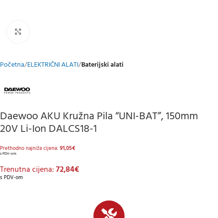
Klikni za uvećani prikaz
Početna
ELEKTRIČNI ALATI
Baterijski alati
Daewoo AKU Kružna Pila “UNI-BAT”, 150mm
20V Li-Ion DALCS18-1
Prethodno najniža cijena:
91,05
€
s PDV-om
Trenutna cijena:
72,84
€
s PDV-om