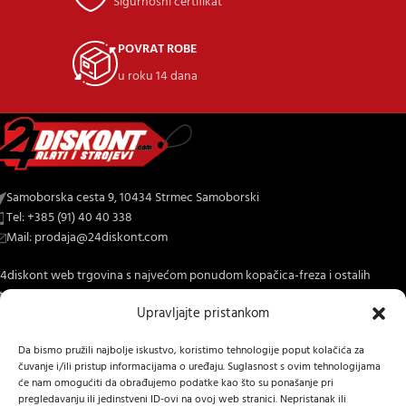
Sigurnosni certifikat
POVRAT ROBE
u roku 14 dana
Samoborska cesta 9, 10434 Strmec Samoborski
Tel: +385 (91) 40 40 338
Mail: prodaja@24diskont.com
4diskont web trgovina s najvećom ponudom kopačica-freza i ostalih
trojeva za dom i vrt.
Upravljajte pristankom
NOVO NA BLOGU
Da bismo pružili najbolje iskustvo, koristimo tehnologije poput kolačića za
čuvanje i/ili pristup informacijama o uređaju. Suglasnost s ovim tehnologijama
INFORMACIJE O KUPNJI
će nam omogućiti da obrađujemo podatke kao što su ponašanje pri
pregledavanju ili jedinstveni ID-ovi na ovoj web stranici. Nepristanak ili