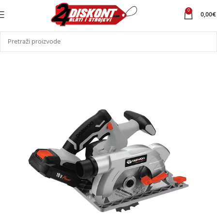
0
0,00
€