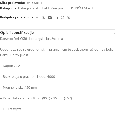
Šifra proizvoda:
DALCS18-1
Kategorije:
Baterijski alati
,
Električne pile
,
ELEKTRIČNI ALATI
Podijeli s prijateljima:
Opis i specifikacije
Daewoo DALCS18-1 baterijska kružna pila.
Ugodna za rad sa ergonomskim prianjanjem te dodatnom ručicom za bolju
i lakšu upravljivost.
– Napon 20V
– Br.okretaja u praznom hodu: 4000
– Promjer diska :150 mm.
– Kapacitet rezanja :48 mm (90 °) / 36 mm (45 °)
– LED rasvjeta