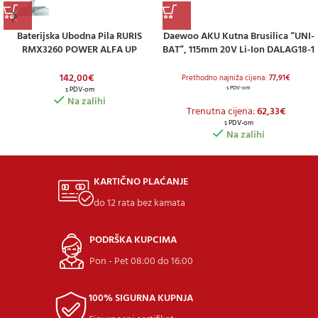
Baterijska Ubodna Pila RURIS
Daewoo AKU Kutna Brusilica “UNI-
RMX3260 POWER ALFA UP
BAT”, 115mm 20V Li-Ion DALAG18-1
(uključuje Bateriju 2,0 Ah I Punjač)
142,00
€
Prethodno najniža cijena:
77,91
€
s PDV-om
s PDV-om
Na zalihi
Trenutna cijena:
62,33
€
s PDV-om
Na zalihi
KARTIČNO PLAĆANJE
do 12 rata bez kamata
PODRŠKA KUPCIMA
Pon - Pet 08:00 do 16:00
100% SIGURNA KUPNJA