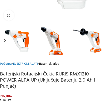
Klikni za uvećani prikaz
Početna
ELEKTRIČNI ALATI
Baterijski alati
Baterijski Rotacijski Čekić RURIS RMX1210
POWER ALFA UP (uključuje Bateriju 2,0 Ah I
Punjač)
116,00
€
s PDV-om