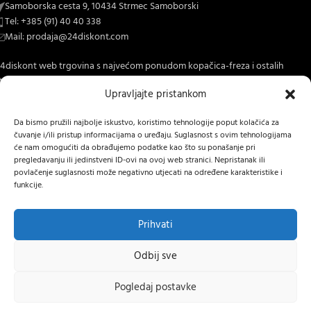
Samoborska cesta 9, 10434 Strmec Samoborski
Tel: +385 (91) 40 40 338
Mail: prodaja@24diskont.com
4diskont web trgovina s najvećom ponudom kopačica-freza i ostalih
trojeva za dom i vrt.
Upravljajte pristankom
NOVO NA BLOGU
Da bismo pružili najbolje iskustvo, koristimo tehnologije poput kolačića za
čuvanje i/ili pristup informacijama o uređaju. Suglasnost s ovim tehnologijama
INFORMACIJE O KUPNJI
će nam omogućiti da obrađujemo podatke kao što su ponašanje pri
pregledavanju ili jedinstveni ID-ovi na ovoj web stranici. Nepristanak ili
OSTALE INFORMACIJE
povlačenje suglasnosti može negativno utjecati na određene karakteristike i
funkcije.
STRANICE
24 DISKONT
2022 IZRADA
Lumen tržišne komunikacije j.d.o.o.
.
Prihvati
Baterijski
Hrvatski
Odbij sve
rotacijski
čekić
RURIS
Pogledaj postavke
RMX1210
116,00
€
0