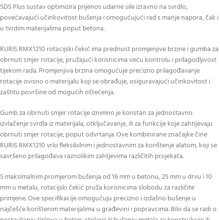
SDS Plus sustav optimizira prijenos udarne sile izravno na svrdlo,
povećavajući učinkovitost bušenja i omogućujući rad s manje napora, čak i
u tvrdim materijalima poput betona.
RURIS RMX1210 rotacijski čekić ima prednost promjenjive brzine i gumba za
obrnuti smjer rotacije, pružajući korisnicima veću kontrolu i prilagodljivost
tijekom rada. Promjenjiva brzina omogućuje precizno prilagođavanje
rotacije ovisno o materijalu koji se obrađuje, osiguravajući učinkovitost i
zaštitu površine od mogućih oštećenja.
Gumb za obrnuti smjer rotacije iznimno je koristan za jednostavno
izvlačenje svrdla iz materijala, otključavanje, ili za funkcije koje zahtijevaju
obrnuti smjer rotacije, poput odvrtanja. Ove kombinirane značajke čine
RURIS RMX1210 vrlo fleksibilnim i jednostavnim za korištenje alatom, koji se
savršeno prilagođava raznolikim zahtjevima različitih projekata.
S maksimalnim promjerom bušenja od 16 mm u betonu, 25 mm u drvu i 10
mm u metalu, rotacijski čekić pruža korisnicima slobodu za različite
primjene. Ove specifikacije omogućuju precizno i izdašno bušenje u
najčešće korištenim materijalima u građevini i popravcima. Bilo da se radi o