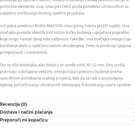
postavljanju tiplova u beton, stolariji ili bušenju metala za konstrukcije ili
pričvrsne elemente, ovaj rotacijski čekić pruža potrebnu učinkovitost za
uspješno izvršavanje širokog spektra projekata.
Još jedna prednost RURIS RMX1210 rotacijskog čekića je LED svjetlo. Ova
značajka pomaže identificirati točnu točku bušenja i sprječava pogreške
koje mogu nastati zbog loše vidljivosti. Također, ova značajka omogućuje
korištenje alata u različitim radnim okruženjima, čime se proširuje njegova
primjenjivost i svestranost.
Što se tiče dodataka, alat dolazi s tri svrdla od 8, 10 i 12 mm. Ova svrdla
pokrivaju uobičajene veličine, omogućujući precizno bušenje prema
specifičnim potrebama svakog projekta, bilo da se radi o postavljanju
tiplova, pričvršćivanju strukturnih elemenata ili instaliranju razne opreme.
Recenzije (0)
Dostava i načini plaćanja
Preporuči mi kopačicu