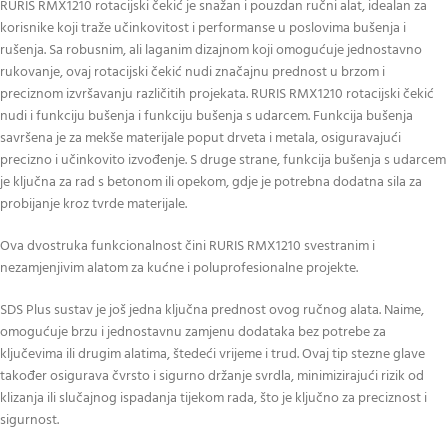
RURIS RMX1210 rotacijski čekić je snažan i pouzdan ručni alat, idealan za
korisnike koji traže učinkovitost i performanse u poslovima bušenja i
rušenja. Sa robusnim, ali laganim dizajnom koji omogućuje jednostavno
rukovanje, ovaj rotacijski čekić nudi značajnu prednost u brzom i
preciznom izvršavanju različitih projekata. RURIS RMX1210 rotacijski čekić
nudi i funkciju bušenja i funkciju bušenja s udarcem. Funkcija bušenja
savršena je za mekše materijale poput drveta i metala, osiguravajući
precizno i učinkovito izvođenje. S druge strane, funkcija bušenja s udarcem
je ključna za rad s betonom ili opekom, gdje je potrebna dodatna sila za
probijanje kroz tvrde materijale.
Ova dvostruka funkcionalnost čini RURIS RMX1210 svestranim i
nezamjenjivim alatom za kućne i poluprofesionalne projekte.
SDS Plus sustav je još jedna ključna prednost ovog ručnog alata. Naime,
omogućuje brzu i jednostavnu zamjenu dodataka bez potrebe za
ključevima ili drugim alatima, štedeći vrijeme i trud. Ovaj tip stezne glave
također osigurava čvrsto i sigurno držanje svrdla, minimizirajući rizik od
klizanja ili slučajnog ispadanja tijekom rada, što je ključno za preciznost i
sigurnost.