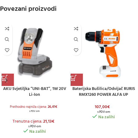
Povezani proizvodi
AKU Svjetiljka “UNI-BAT”, 1W 20V
Baterijska Bušilica/odvijač RURIS
Li-Ion
RMX1260 POWER ALFA UP
(uključuje Bateriju 2,0 Ah I Punjač)
107,00
€
Prethodno najniža cijena:
26,41
€
s PDV-om
s PDV-om
Na zalihi
Trenutna cijena:
21,13
€
s PDV-om
Na zalihi