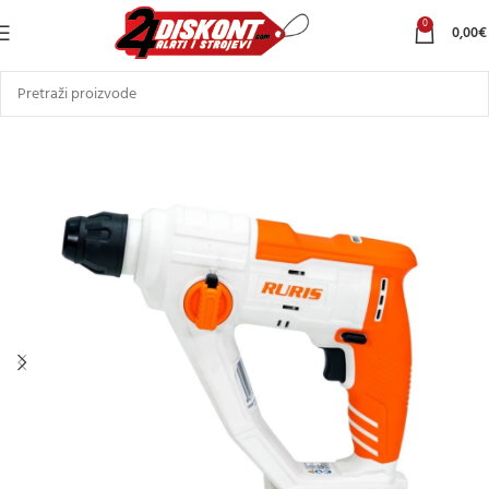
0
0,00
€