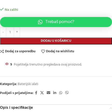
Na zalihi
Trebaš pomoć?
DODAJ U KOŠARICU
Dodaj za usporedbu
Dodaj na wishlistu
9
Pojetitelja trenutno pregledava ovaj proizvod.
Kategorija:
Baterijski alati
Podijeli s prijateljima:
Opis i specifikacije