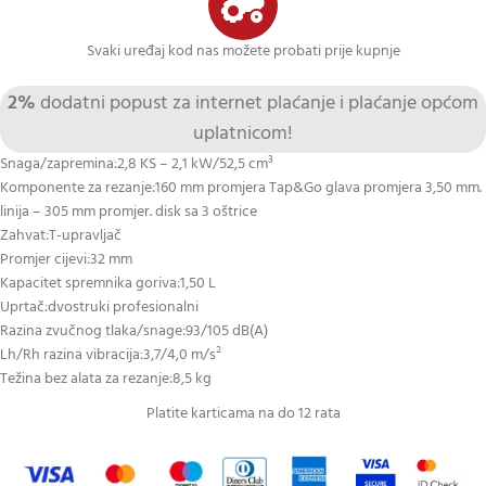
Svaki uređaj kod nas možete probati prije kupnje
2%
dodatni popust za internet plaćanje i plaćanje općom
uplatnicom!
Snaga/zapremina:2,8 KS – 2,1 kW/52,5 cm³
Komponente za rezanje:160 mm promjera Tap&Go glava promjera 3,50 mm.
linija – 305 mm promjer. disk sa 3 oštrice
Zahvat:T-upravljač
Promjer cijevi:32 mm
Kapacitet spremnika goriva:1,50 L
Uprtač:dvostruki profesionalni
Razina zvučnog tlaka/snage:93/105 dB(A)
Lh/Rh razina vibracija:3,7/4,0 m/s²
Težina bez alata za rezanje:8,5 kg
Platite karticama na do 12 rata