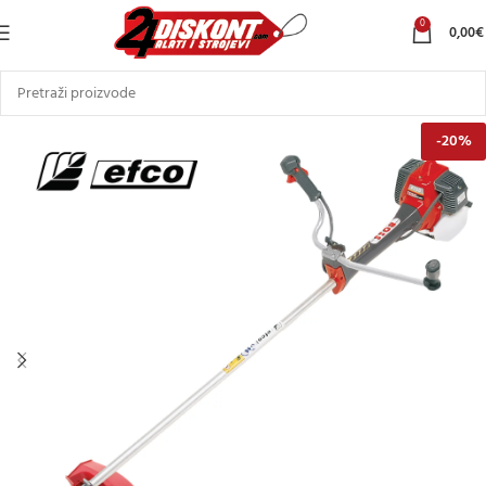
0
0,00
€
-20%