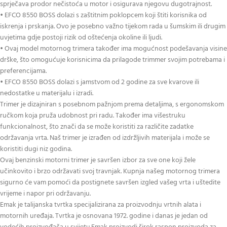
sprječava prodor nečistoća u motor i osigurava njegovu dugotrajnost.
• EFCO 8550 BOSS dolazi s zaštitnim poklopcem koji štiti korisnika od
iskrenja i prskanja. Ovo je posebno važno tijekom rada u šumskim ili drugim
uvjetima gdje postoji rizik od oštećenja okoline ili ljudi.
• Ovaj model motornog trimera također ima mogućnost podešavanja visine
drške, što omogućuje korisnicima da prilagode trimmer svojim potrebama i
preferencijama.
• EFCO 8550 BOSS dolazi s jamstvom od 2 godine za sve kvarove ili
nedostatke u materijalu i izradi.
Trimer je dizajniran s posebnom pažnjom prema detaljima, s ergonomskom
ručkom koja pruža udobnost pri radu. Također ima višestruku
funkcionalnost, što znači da se može koristiti za različite zadatke
održavanja vrta. Naš trimer je izrađen od izdržljivih materijala i može se
koristiti dugi niz godina.
Ovaj benzinski motorni trimer je savršen izbor za sve one koji žele
učinkovito i brzo održavati svoj travnjak. Kupnja našeg motornog trimera
sigurno će vam pomoći da postignete savršen izgled vašeg vrta i uštedite
vrijeme i napor pri održavanju.
Emak je talijanska tvrtka specijalizirana za proizvodnju vrtnih alata i
motornih uređaja. Tvrtka je osnovana 1972. godine i danas je jedan od