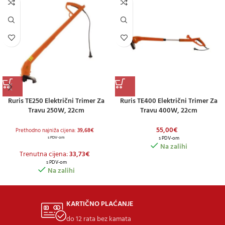
Ruris TE250 Električni Trimer Za
Ruris TE400 Električni Trimer Za
Travu 250W, 22cm
Travu 400W, 22cm
55,00
€
Prethodno najniža cijena:
39,68
€
s PDV-om
s PDV-om
Na zalihi
Trenutna cijena:
33,73
€
s PDV-om
Na zalihi
KARTIČNO PLAĆANJE
do 12 rata bez kamata