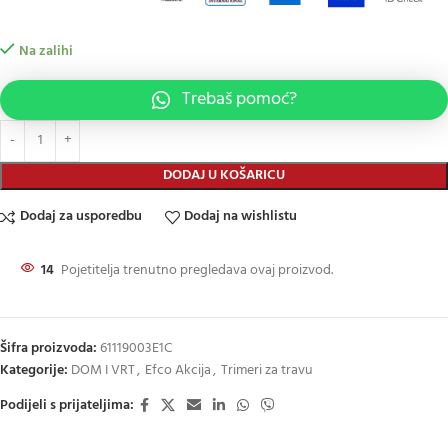
Na zalihi
Trebaš pomoć?
DODAJ U KOŠARICU
Dodaj za usporedbu
Dodaj na wishlistu
14
Pojetitelja trenutno pregledava ovaj proizvod.
Šifra proizvoda:
61119003E1C
Kategorije:
DOM I VRT
,
Efco Akcija
,
Trimeri za travu
Podijeli s prijateljima: