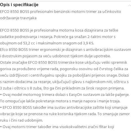
Opis i specifikacije
EFCO 8550 BOSS profesionalni benzinski motorni trimer za učinkovito
održavanje travnjaka
EFCO 8550 BOSS je profesionalna motorna kosa dizajnirana za teške
zadatke podrezivanja i rezanja. Pokreće ga snažan 2-taktni motor s
obujmom od 53,2 cc i maksimalnom snagom od 3,9 KS.
Efco 8550 BOSS trimer ergonomski je dizajniran s antivibracijskim sustavom
i dvostrukim pojasom za veću udobnost tijekom dulje upotrebe.
Ostale značajke EFCO 8550 BOSS trimerske kose uključuju veliki spremnik
goriva za produženo vrijeme rada, pogonsku osovinu od čvrstog čelika za
veću izdržljivost i centrifugalnu spojku za poboljšani prijenos snage. Dolazi
s raznim dodacima za rezanje, uključujući glavu s najlonskom niti, oštricu s
3 zuba i oštricu s 8 zuba, što ga čini prikladnim za širok raspon primjena.
• Ovaj model motornog trimera dolazi s EasyOn sustavom za lakše paljenje.
To omogućuje lakše pokretanje motora s manje napora i manje trzaja.
• EFCO 8550 BOSS također ima sustav antivibracijske zaštite koji smanjuje
vibracije koje se prenose na ruke korisnika tijekom rada. To smanjuje zamor
ruku i čini rad udobnijim.
• Ovaj motorni trimer također ima visokokvalitetni zračni filtar koji