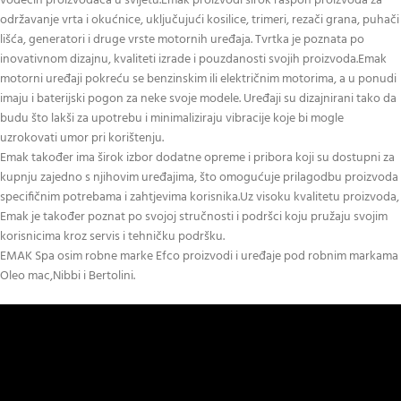
vodećih proizvođača u svijetu.Emak proizvodi širok raspon proizvoda za
održavanje vrta i okućnice, uključujući kosilice, trimeri, rezači grana, puhači
lišća, generatori i druge vrste motornih uređaja. Tvrtka je poznata po
inovativnom dizajnu, kvaliteti izrade i pouzdanosti svojih proizvoda.Emak
motorni uređaji pokreću se benzinskim ili električnim motorima, a u ponudi
imaju i baterijski pogon za neke svoje modele. Uređaji su dizajnirani tako da
budu što lakši za upotrebu i minimaliziraju vibracije koje bi mogle
uzrokovati umor pri korištenju.
Emak također ima širok izbor dodatne opreme i pribora koji su dostupni za
kupnju zajedno s njihovim uređajima, što omogućuje prilagodbu proizvoda
specifičnim potrebama i zahtjevima korisnika.Uz visoku kvalitetu proizvoda,
Emak je također poznat po svojoj stručnosti i podršci koju pružaju svojim
korisnicima kroz servis i tehničku podršku.
EMAK Spa osim robne marke Efco proizvodi i uređaje pod robnim markama
Oleo mac,Nibbi i Bertolini.