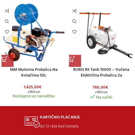
MM Motorna Prskalica Na
RURIS RS Tank 10000 – Vučena
Kotačima 50L
Električna Prskalica Za
Profesionalnu Primjenu
1.425,00
€
780,00
€
s PDV-om
s PDV-om
Dostupno uz narudžbu
Na zalihi
KARTIČNO PLAĆANJE
do 12 rata bez kamata