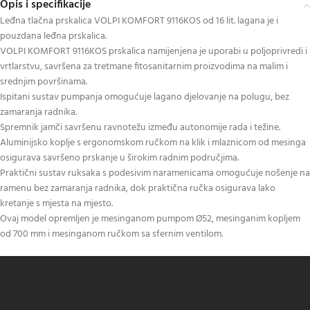
Opis i specifikacije
Leđna tlačna prskalica VOLPI KOMFORT 9116KOS od 16 lit. lagana je i
pouzdana leđna prskalica.
VOLPI KOMFORT 9116KOS prskalica namijenjena je uporabi u poljoprivredi i
vrtlarstvu, savršena za tretmane fitosanitarnim proizvodima na malim i
srednjim površinama.
Ispitani sustav pumpanja omogućuje lagano djelovanje na polugu, bez
zamaranja radnika.
Spremnik jamči savršenu ravnotežu između autonomije rada i težine.
Aluminijsko koplje s ergonomskom ručkom na klik i mlaznicom od mesinga
osigurava savršeno prskanje u širokim radnim područjima.
Praktični sustav ruksaka s podesivim naramenicama omogućuje nošenje na
ramenu bez zamaranja radnika, dok praktična ručka osigurava lako
kretanje s mjesta na mjesto.
Ovaj model opremljen je mesinganom pumpom Ø52, mesinganim kopljem
od 700 mm i mesinganom ručkom sa sfernim ventilom.