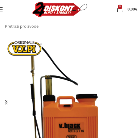
0
0,00
€