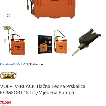
Klikni za uvećani prikaz
Početna
DOM I VRT
Prskalice
VOLPI V-BLACK Tlačna Leđna Prskalica
KOMFORT 16 Lit./mjedena Pumpa
75,00
€