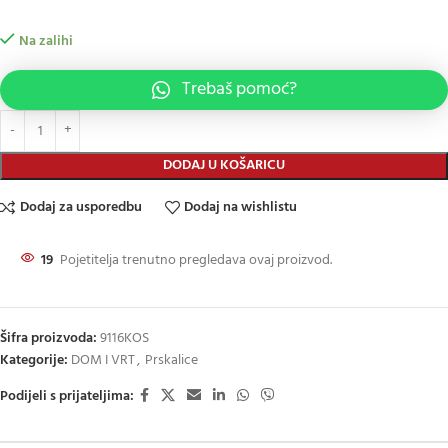
Na zalihi
Trebaš pomoć?
DODAJ U KOŠARICU
Dodaj za usporedbu
Dodaj na wishlistu
19
Pojetitelja trenutno pregledava ovaj proizvod.
Šifra proizvoda:
9116KOS
Kategorije:
DOM I VRT
,
Prskalice
Podijeli s prijateljima: